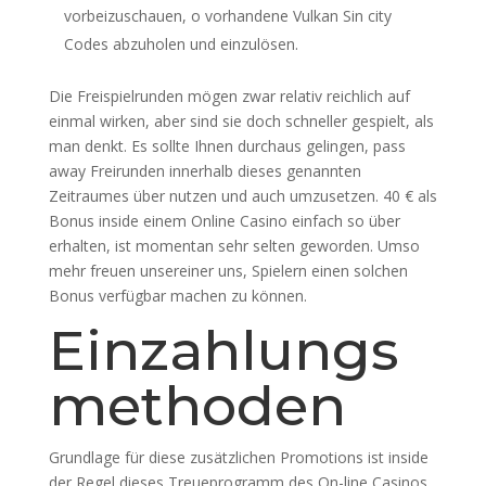
vorbeizuschauen, o vorhandene Vulkan Sin city
Codes abzuholen und einzulösen.
Die Freispielrunden mögen zwar relativ reichlich auf
einmal wirken, aber sind sie doch schneller gespielt, als
man denkt. Es sollte Ihnen durchaus gelingen, pass
away Freirunden innerhalb dieses genannten
Zeitraumes über nutzen und auch umzusetzen. 40 € als
Bonus inside einem Online Casino einfach so über
erhalten, ist momentan sehr selten geworden. Umso
mehr freuen unsereiner uns, Spielern einen solchen
Bonus verfügbar machen zu können.
Einzahlungs
methoden
Grundlage für diese zusätzlichen Promotions ist inside
der Regel dieses Treueprogramm des On-line Casinos.