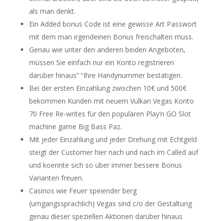
als man denkt.
Ein Added bonus Code ist eine gewisse Art Passwort
mit dem man irgendeinen Bonus freischalten muss.
Genau wie unter den anderen beiden Angeboten,
müssen Sie einfach nur ein Konto registrieren
darüber hinaus” “Ihre Handynummer bestätigen.
Bei der ersten Einzahlung zwischen 10€ und 500€
bekommen Kunden mit neuem Vulkan Vegas Konto
70 Free Re-writes für den populären Play’n GO Slot
machine game Big Bass Paz.
Mit jeder Einzahlung und jeder Drehung mit Echtgeld
steigt der Customer hier nach und nach im Called auf
und koennte sich so über immer bessere Bonus
Varianten freuen.
Casinos wie Feuer speiender berg
(umgangssprachlich) Vegas sind c/o der Gestaltung
genau dieser speziellen Aktionen darüber hinaus