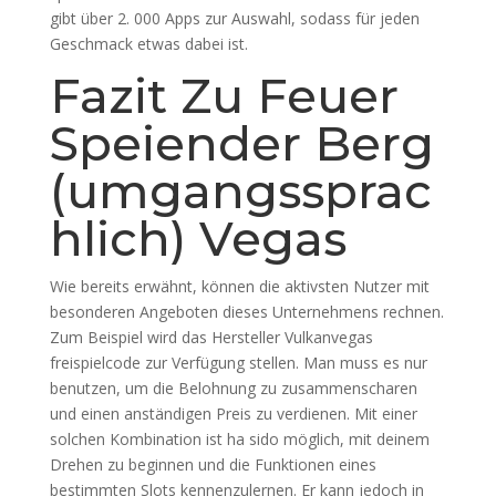
gibt über 2. 000 Apps zur Auswahl, sodass für jeden
Geschmack etwas dabei ist.
Fazit Zu Feuer
Speiender Berg
(umgangssprac
hlich) Vegas
Wie bereits erwähnt, können die aktivsten Nutzer mit
besonderen Angeboten dieses Unternehmens rechnen.
Zum Beispiel wird das Hersteller Vulkanvegas
freispielcode zur Verfügung stellen. Man muss es nur
benutzen, um die Belohnung zu zusammenscharen
und einen anständigen Preis zu verdienen. Mit einer
solchen Kombination ist ha sido möglich, mit deinem
Drehen zu beginnen und die Funktionen eines
bestimmten Slots kennenzulernen. Er kann jedoch in