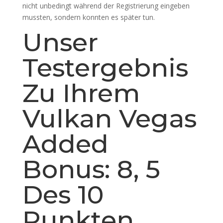
nicht unbedingt während der Registrierung eingeben
mussten, sondern konnten es später tun.
Unser
Testergebnis
Zu Ihrem
Vulkan Vegas
Added
Bonus: 8, 5
Des 10
Punkten