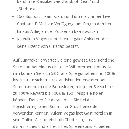
berühmte Klassiker wie „Book of Dead“ und
„Starburst“.
Das Support-Team steht rund um die Uhr per Live-
Chat und E-Mail zur Verfügung, um Fragen darüber
hinaus Anliegen der Zocker zu beantworten.
Ja, Vulkan Vegas ist auch ein legaler Anbieter, der
seine Lizenz von Curacao besitzt.
Auf Sunmaker erwartet Sie eine gewisse übersichtliche
Seite darüber hinaus ein toller Willkommensbonus. Mit
ihm können Sie sich 5€ Gratis-Spielguthaben und 100%
bis zu 100€ sichern. Bestandskunden erwartet bei
Sunmaker noch eine Bonusleiter, mit jeder Sie sich bis
zu 100% Reward bis 100€ & 150 Freispiele holen
können. Denken Sie daran, dass Sie bei der
Registrierung einen Sunmaker Gutscheincode
verwenden können. Vulkan Vegas lädt Gast herzlich in
sein Online-Casino ein und rühmt sich, das
dynamisches und erfreuliches Spielerlebnis zu bieten.