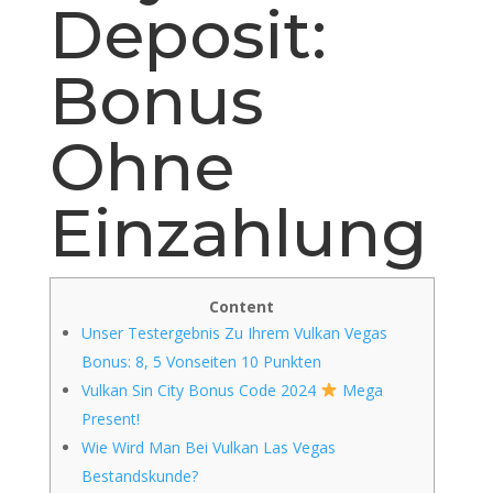
Deposit:
Bonus
Ohne
Einzahlung
Content
Unser Testergebnis Zu Ihrem Vulkan Vegas
Bonus: 8, 5 Vonseiten 10 Punkten
Vulkan Sin City Bonus Code 2024
Mega
Present!
Wie Wird Man Bei Vulkan Las Vegas
Bestandskunde?