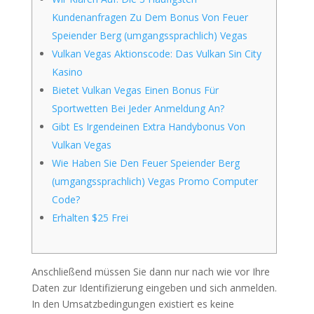
Kundenanfragen Zu Dem Bonus Von Feuer
Speiender Berg (umgangssprachlich) Vegas
Vulkan Vegas Aktionscode: Das Vulkan Sin City
Kasino
Bietet Vulkan Vegas Einen Bonus Für
Sportwetten Bei Jeder Anmeldung An?
Gibt Es Irgendeinen Extra Handybonus Von
Vulkan Vegas
Wie Haben Sie Den Feuer Speiender Berg
(umgangssprachlich) Vegas Promo Computer
Code?
Erhalten $25 Frei
Anschließend müssen Sie dann nur nach wie vor Ihre
Daten zur Identifizierung eingeben und sich anmelden.
In den Umsatzbedingungen existiert es keine