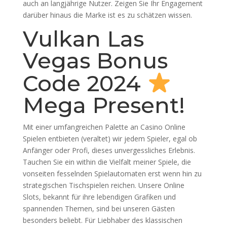
auch an langjährige Nutzer. Zeigen Sie Ihr Engagement
darüber hinaus die Marke ist es zu schätzen wissen.
Vulkan Las
Vegas Bonus
Code 2024
Mega Present!
Mit einer umfangreichen Palette an Casino Online
Spielen entbieten (veraltet) wir jedem Spieler, egal ob
Anfänger oder Profi, dieses unvergessliches Erlebnis.
Tauchen Sie ein within die Vielfalt meiner Spiele, die
vonseiten fesselnden Spielautomaten erst wenn hin zu
strategischen Tischspielen reichen. Unsere Online
Slots, bekannt für ihre lebendigen Grafiken und
spannenden Themen, sind bei unseren Gästen
besonders beliebt. Für Liebhaber des klassischen