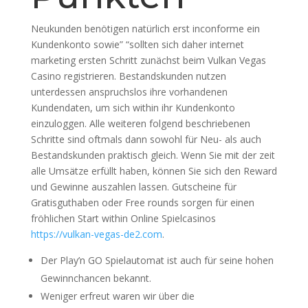
Neukunden benötigen natürlich erst inconforme ein
Kundenkonto sowie” “sollten sich daher internet
marketing ersten Schritt zunächst beim Vulkan Vegas
Casino registrieren. Bestandskunden nutzen
unterdessen anspruchslos ihre vorhandenen
Kundendaten, um sich within ihr Kundenkonto
einzuloggen. Alle weiteren folgend beschriebenen
Schritte sind oftmals dann sowohl für Neu- als auch
Bestandskunden praktisch gleich. Wenn Sie mit der zeit
alle Umsätze erfüllt haben, können Sie sich den Reward
und Gewinne auszahlen lassen. Gutscheine für
Gratisguthaben oder Free rounds sorgen für einen
fröhlichen Start within Online Spielcasinos
https://vulkan-vegas-de2.com
.
Der Play’n GO Spielautomat ist auch für seine hohen
Gewinnchancen bekannt.
Weniger erfreut waren wir über die