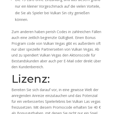
nur ein kleiner Vorgeschmack auf die vielen Vorteile,
die Sie als Spieler bei Vulkan Sin city genießen
können.
Zum anderen haben perish Codes in zahlreichen Fällen
auch eine zeitlich begrenzte Gültigkeit. Einen Bonus
Program code von Vulkan Vegas gibt es außerdem oft
nur über spezielle Partnerseiten von Vulkan Vegas. Ab
und zu spendiert Vulkan Vegas den Aktionscode für
Bestandskunden aber auch per E-Mail oder direkt über
den Kundenbereich.
Lizenz:
Bereiten Sie sich darauf vor, in eine gewisse Welt der
anregenden Anreize einzutauchen und das Potenzial
für ein verbessertes Spielerlebnis bei Vulkan Las vegas
freizusetzen. Mit diesem Promocode erhalten Sie 40 €
als Bonusguthaben, mit denen Sie nicht nur ein Spiel