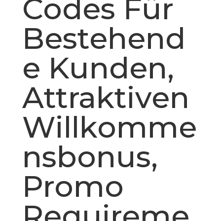
Codes Für
Bestehend
e Kunden,
Attraktiven
Willkomme
nsbonus,
Promo
Requireme