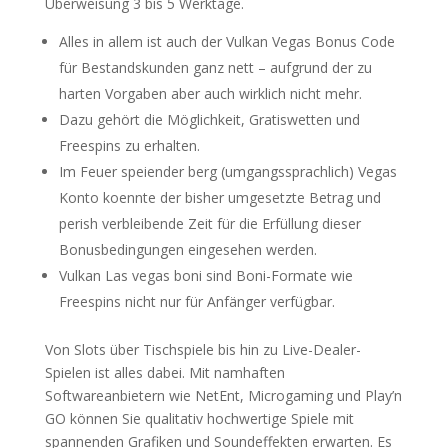
Überweisung 3 bis 5 Werktage.
Alles in allem ist auch der Vulkan Vegas Bonus Code
für Bestandskunden ganz nett – aufgrund der zu
harten Vorgaben aber auch wirklich nicht mehr.
Dazu gehört die Möglichkeit, Gratiswetten und
Freespins zu erhalten.
Im Feuer speiender berg (umgangssprachlich) Vegas
Konto koennte der bisher umgesetzte Betrag und
perish verbleibende Zeit für die Erfüllung dieser
Bonusbedingungen eingesehen werden.
Vulkan Las vegas boni sind Boni-Formate wie
Freespins nicht nur für Anfänger verfügbar.
Von Slots über Tischspiele bis hin zu Live-Dealer-
Spielen ist alles dabei. Mit namhaften
Softwareanbietern wie NetEnt, Microgaming und Play’n
GO können Sie qualitativ hochwertige Spiele mit
spannenden Grafiken und Soundeffekten erwarten. Es