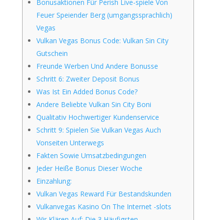
Bonusaktionen Für Perish Live-spiele Von
Feuer Speiender Berg (umgangssprachlich)
Vegas
Vulkan Vegas Bonus Code: Vulkan Sin City
Gutschein
Freunde Werben Und Andere Bonusse
Schritt 6: Zweiter Deposit Bonus
Was Ist Ein Added Bonus Code?
Andere Beliebte Vulkan Sin City Boni
Qualitativ Hochwertiger Kundenservice
Schritt 9: Spielen Sie Vulkan Vegas Auch
Vonseiten Unterwegs
Fakten Sowie Umsatzbedingungen
Jeder Heiße Bonus Dieser Woche
Einzahlung:
Vulkan Vegas Reward Für Bestandskunden
Vulkanvegas Kasino On The Internet -slots
Wir Klären Auf: Die 3 Häufigsten