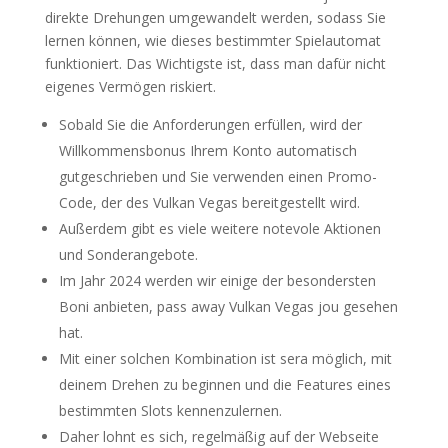
direkte Drehungen umgewandelt werden, sodass Sie
lernen können, wie dieses bestimmter Spielautomat
funktioniert. Das Wichtigste ist, dass man dafür nicht
eigenes Vermögen riskiert.
Sobald Sie die Anforderungen erfüllen, wird der
Willkommensbonus Ihrem Konto automatisch
gutgeschrieben und Sie verwenden einen Promo-
Code, der des Vulkan Vegas bereitgestellt wird.
Außerdem gibt es viele weitere notevole Aktionen
und Sonderangebote.
Im Jahr 2024 werden wir einige der besondersten
Boni anbieten, pass away Vulkan Vegas jou gesehen
hat.
Mit einer solchen Kombination ist sera möglich, mit
deinem Drehen zu beginnen und die Features eines
bestimmten Slots kennenzulernen.
Daher lohnt es sich, regelmäßig auf der Webseite