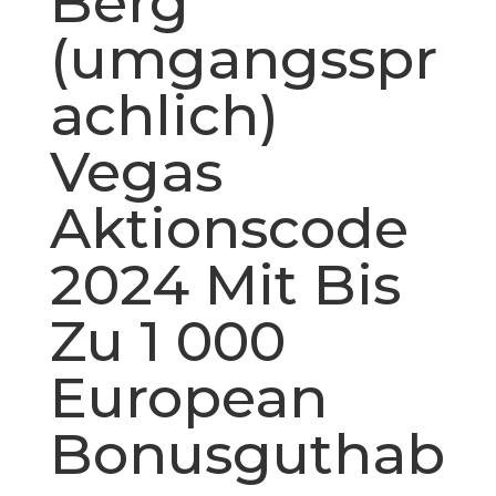
Berg
(umgangsspr
achlich)
Vegas
Aktionscode
2024 Mit Bis
Zu 1 000
European
Bonusguthab