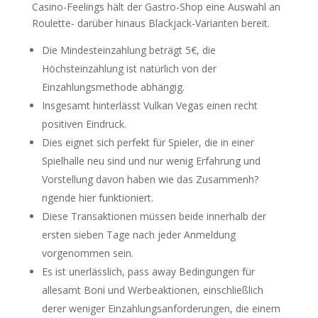
Casino-Feelings hält der Gastro-Shop eine Auswahl an
Roulette- darüber hinaus Blackjack-Varianten bereit.
Die Mindesteinzahlung beträgt 5€, die
Höchsteinzahlung ist natürlich von der
Einzahlungsmethode abhängig.
Insgesamt hinterlässt Vulkan Vegas einen recht
positiven Eindruck.
Dies eignet sich perfekt für Spieler, die in einer
Spielhalle neu sind und nur wenig Erfahrung und
Vorstellung davon haben wie das Zusammenh?
ngende hier funktioniert.
Diese Transaktionen müssen beide innerhalb der
ersten sieben Tage nach jeder Anmeldung
vorgenommen sein.
Es ist unerlässlich, pass away Bedingungen für
allesamt Boni und Werbeaktionen, einschließlich
derer weniger Einzahlungsanforderungen, die einem