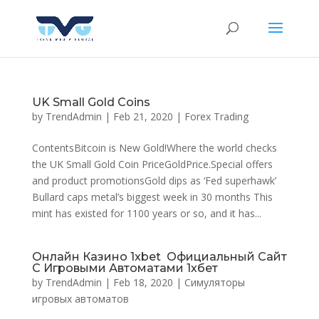
UK Small Gold Coins
by
TrendAdmin
|
Feb 21, 2020
|
Forex Trading
ContentsBitcoin is New Gold!Where the world checks
the UK Small Gold Coin PriceGoldPrice.Special offers
and product promotionsGold dips as ‘Fed superhawk’
Bullard caps metal’s biggest week in 30 months This
mint has existed for 1100 years or so, and it has...
Онлайн Казино 1xbet ️ Официальный Сайт
С Игровыми Автоматами 1хбет
by
TrendAdmin
|
Feb 18, 2020
|
Симуляторы
игровых автоматов