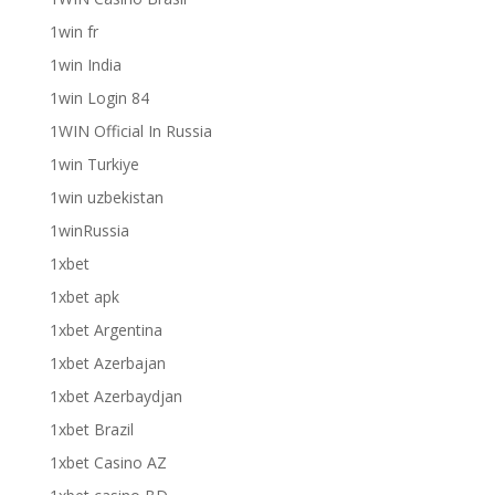
1win fr
1win India
1win Login 84
1WIN Official In Russia
1win Turkiye
1win uzbekistan
1winRussia
1xbet
1xbet apk
1xbet Argentina
1xbet Azerbajan
1xbet Azerbaydjan
1xbet Brazil
1xbet Casino AZ