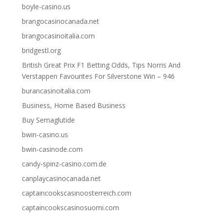
boyle-casino.us
brangocasinocanada.net
brangocasinoitalia.com
bridgestl.org
British Great Prix F1 Betting Odds, Tips Norris And
Verstappen Favourites For Silverstone Win – 946
burancasinoitalia.com
Business, Home Based Business
Buy Semaglutide
bwin-casino.us
bwin-casinode.com
candy-spinz-casino.com.de
canplaycasinocanada.net
captaincookscasinoosterreich.com
captaincookscasinosuomi.com