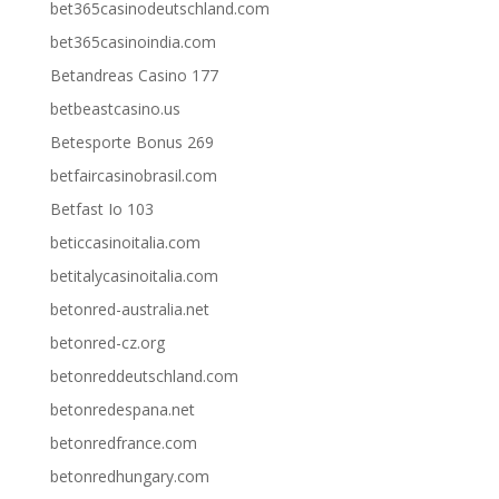
bet365casinodeutschland.com
bet365casinoindia.com
Betandreas Casino 177
betbeastcasino.us
Betesporte Bonus 269
betfaircasinobrasil.com
Betfast Io 103
beticcasinoitalia.com
betitalycasinoitalia.com
betonred-australia.net
betonred-cz.org
betonreddeutschland.com
betonredespana.net
betonredfrance.com
betonredhungary.com