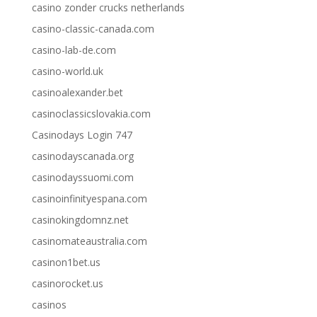
casino zonder crucks netherlands
casino-classic-canada.com
casino-lab-de.com
casino-world.uk
casinoalexander.bet
casinoclassicslovakia.com
Casinodays Login 747
casinodayscanada.org
casinodayssuomi.com
casinoinfinityespana.com
casinokingdomnz.net
casinomateaustralia.com
casinon1bet.us
casinorocket.us
casinos