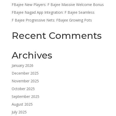
FBajee New Players: F Bajee Massive Welcome Bonus
FBajee Nagad App Integration: F Bajee Seamless
F Bajee Progressive Nets: FBajee Growing Pots
Recent Comments
Archives
January 2026
December 2025
November 2025
October 2025
September 2025
August 2025
July 2025