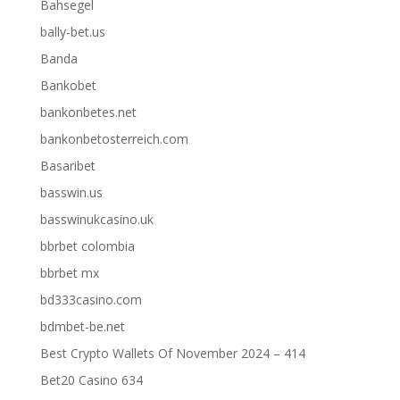
Bahsegel
bally-bet.us
Banda
Bankobet
bankonbetes.net
bankonbetosterreich.com
Basaribet
basswin.us
basswinukcasino.uk
bbrbet colombia
bbrbet mx
bd333casino.com
bdmbet-be.net
Best Crypto Wallets Of November 2024 – 414
Bet20 Casino 634