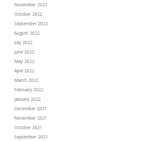
November 2022
October 2022
September 2022
August 2022
July 2022
June 2022
May 2022
April 2022
March 2022
February 2022
January 2022
December 2021
November 2021
October 2021
September 2021