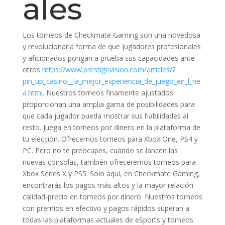
ales
Los torneos de Checkmate Gaming son una novedosa
y revolucionaria forma de que jugadores profesionales
y aficionados pongan a prueba sus capacidades ante
otros
https://www.prestigevision.com/articles/?
pin_up_casino__la_mejor_experiencia_de_juego_en_l_ne
a.html
. Nuestros torneos finamente ajustados
proporcionan una amplia gama de posibilidades para
que cada jugador pueda mostrar sus habilidades al
resto. Juega en torneos por dinero en la plataforma de
tu elección. Ofrecemos torneos para Xbox One, PS4 y
PC. Pero no te preocupes, cuando se lancen las
nuevas consolas, también ofreceremos torneos para
Xbox Series X y PS5. Solo aquí, en Checkmate Gaming,
encontrarás los pagos más altos y la mayor relación
calidad-precio en torneos por dinero. Nuestros torneos
con premios en efectivo y pagos rápidos superan a
todas las plataformas actuales de eSports y torneos