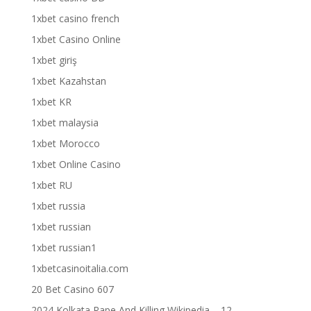
1xbet casino french
1xbet Casino Online
1xbet giriş
1xbet Kazahstan
1xbet KR
1xbet malaysia
1xbet Morocco
1xbet Online Casino
1xbet RU
1xbet russia
1xbet russian
1xbet russian1
1xbetcasinoitalia.com
20 Bet Casino 607
2024 Kolkata Rape And Killing Wikipedia – 12