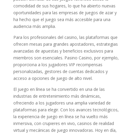
comodidad de sus hogares, lo que ha abierto nuevas
oportunidades para las empresas de juegos de azar y
ha hecho que el juego sea más accesible para una
audiencia más amplia.
Para los profesionales del casino, las plataformas que
ofrecen mesas para grandes apostadores, estrategias
avanzadas de apuestas y beneficios exclusivos para
miembros son esenciales. Pasino Casino, por ejemplo,
proporciona a los jugadores VIP recompensas
personalizadas, gestores de cuentas dedicados y
acceso a opciones de juego de alto nivel.
El juego en línea se ha convertido en una de las
industrias de entretenimiento más dinámicas,
ofreciendo a los jugadores una amplia variedad de
plataformas para elegir. Con los avances tecnológicos,
la experiencia de juego en línea se ha vuelto más
inmersiva, con crupieres en vivo, casinos de realidad
virtual y mecánicas de juego innovadoras. Hoy en día,