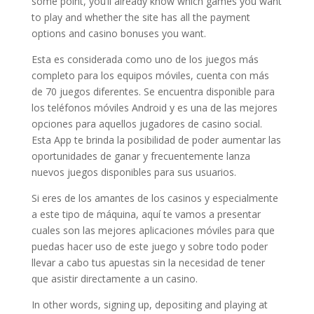
some point, you’ll already know which games you want
to play and whether the site has all the payment
options and casino bonuses you want.
Esta es considerada como uno de los juegos más
completo para los equipos móviles, cuenta con más
de 70 juegos diferentes. Se encuentra disponible para
los teléfonos móviles Android y es una de las mejores
opciones para aquellos jugadores de casino social.
Esta App te brinda la posibilidad de poder aumentar las
oportunidades de ganar y frecuentemente lanza
nuevos juegos disponibles para sus usuarios.
Si eres de los amantes de los casinos y especialmente
a este tipo de máquina, aquí te vamos a presentar
cuales son las mejores aplicaciones móviles para que
puedas hacer uso de este juego y sobre todo poder
llevar a cabo tus apuestas sin la necesidad de tener
que asistir directamente a un casino.
In other words, signing up, depositing and playing at