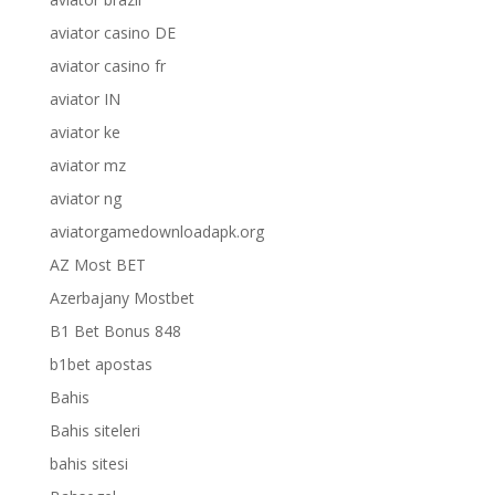
aviator casino DE
aviator casino fr
aviator IN
aviator ke
aviator mz
aviator ng
aviatorgamedownloadapk.org
AZ Most BET
Azerbajany Mostbet
B1 Bet Bonus 848
b1bet apostas
Bahis
Bahis siteleri
bahis sitesi