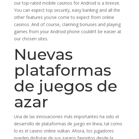
our top-rated mobile casinos for Android is a breeze.
You can expect top security, easy banking and all the
other features you’ve come to expect from online
casinos. And of course, claiming bonuses and playing
games from your Android phone couldn’t be easier at
our chosen sites.
Nuevas
plataformas
de juegos de
azar
Una de las innovaciones más importantes ha sido el
desarrollo de plataformas de juego en línea, tal como
lo es el casino online vulkan. Ahora, los jugadores
pueden disfrutar de sus juegos favoritos desde la