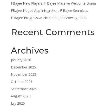
FBajee New Players: F Bajee Massive Welcome Bonus
FBajee Nagad App Integration: F Bajee Seamless
F Bajee Progressive Nets: FBajee Growing Pots
Recent Comments
Archives
January 2026
December 2025
November 2025
October 2025
September 2025
August 2025
July 2025