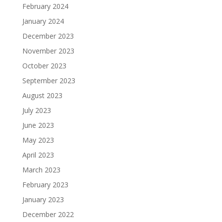
February 2024
January 2024
December 2023
November 2023
October 2023
September 2023
August 2023
July 2023
June 2023
May 2023
April 2023
March 2023
February 2023
January 2023
December 2022