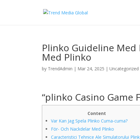
Plinko Guideline Med 
Med Plinko
by
TrendAdmin
|
Mar 24, 2025
|
Uncategorized
“plinko Casino Game F
Content
Var Kan Jag Spela Plinko Cuma-cuma?
För- Och Nackdelar Med Plinko
Caracteristici Tehnice Ale Simulatorului Plin