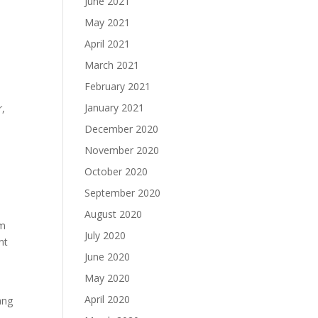
June 2021
May 2021
April 2021
March 2021
February 2021
January 2021
r,
December 2020
November 2020
October 2020
September 2020
August 2020
om
July 2020
nt
June 2020
May 2020
April 2020
ång