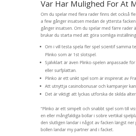
Var Har Mulighed For At M
Om du spelar med flera rader finns det också fle
a few gånger insatsen medan de yttersta facken
gånger insatsen. Om du spelar med färre rader är
brukar du starta med att göra somliga inställninga
Om i vill testa spela fler spel scientif samma
Plinko som är 1st slotspel.
Självklart är även Plinko-spelen anpassade för
eller surfplattan.
Plinko är ett unikt spel som är inspirerat av
Att utnyttja casinobonusar och kampanjer kan
Det är viktigt att lyckas utforska de skilda alt
“Plinko är ett simpelt och snabbt spel som till v
en eller mångfaldiga bollar i sobre vertikal spel
den slutligen landar i något av facken längst ne
bollen landar my partner and i facket.