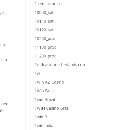
1-redcasino.uk
10000_sat
m 0,
10110_sat
10120_sat
10200_prod
d of
11100_prod
11200_prod
ilen
1redcasinonetherlands.com
1w
1Win AZ Casino
1Win Brasil
1win Brazil
a ner
1WIN Casino Brasil
lls
1win fr
1win India