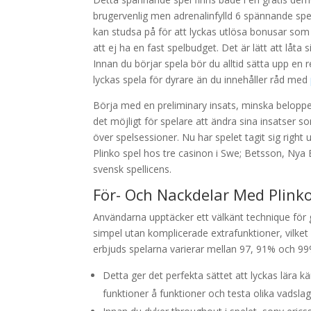
brugervenlig men adrenalinfylld 6 spännande spel
kan studsa på för att lyckas utlösa bonusar som 
att ej ha en fast spelbudget. Det är lätt att låt
Innan du börjar spela bör du alltid sätta upp en re
lyckas spela för dyrare än du innehåller råd med
Börja med en preliminary insats, minska beloppet
det möjligt för spelare att ändra sina insatser s
över spelsessioner. Nu har spelet tagit sig right 
Plinko spel hos tre casinon i Swe; Betsson, Nya
svensk spellicens.
För- Och Nackdelar Med Plink
Användarna upptäcker ett välkänt technique för
simpel utan komplicerade extrafunktioner, vilket
erbjuds spelarna varierar mellan 97, 91% och 99%, 
Detta ger det perfekta sättet att lyckas lära k
funktioner å funktioner och testa olika vadsl