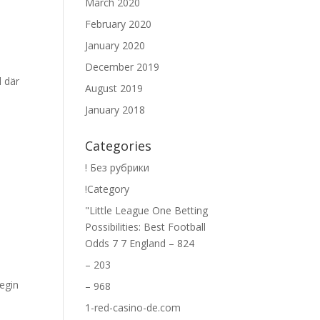
March 2020
February 2020
January 2020
December 2019
l där
August 2019
January 2018
Categories
! Без рубрики
!Category
"Little League One Betting
Possibilities: Best Football
Odds 7 7 England – 824
– 203
tegin
– 968
1-red-casino-de.com