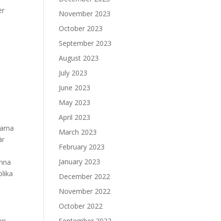
er
November 2023
October 2023
September 2023
August 2023
July 2023
June 2023
May 2023
April 2023
larna
March 2023
är
February 2023
January 2023
änna
olika
December 2022
November 2022
October 2022
en
September 2022