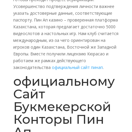
Усовершенство подтверждения личности важнее
указать достоверные данные, соответствующие
паспорту. Пин Ап казино – проверенная платформа
Казахстана, которая предлагает достаточно 5000
видеослотов а настольных игр. Нам клуб считается
международным, из-за чего ориентирован на
игроков один Казахстана, Восточной же Западной
Европы. Вместе получили лицензию Кюрасао и
работаем же рамках действующего
законодательства
официальный сайт пинап
.
официальному
Сайт
Букмекерской
Конторы Пин
Ап