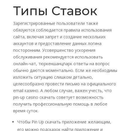
Типы Ставок
Зарегистрированные пользователи также
обязуются соблюдается правила использования
сайта, включая запрет и создание нескольких
аккаунтов и предоставление данных логина
посторонним. Усовершенство ускорения
обслуживания рекомендуется использовать
онлайн-чат, тюркеншанцпарк ответы на вопрос
обычно даются моментально. Если же необходимы
изложить ситуацию слишком детально,
целесообразно провести письмо на официального
email казино. А любом случае, важен учесть, что
pin-up casino скачать советует возможность
получить профессиональную помощь в любое
время суток.
Чтобы Pin Up скачать приложение желающим,
его можно подсказок найти приложение и