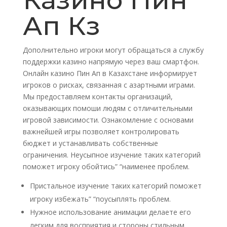
Казино Пин
Ап Кз
Дополнительно игроки могут обращаться а службу
поддержки казино напрямую через ваш смартфон.
Онлайн казино Пин Ап в Казахстане информирует
игроков о рисках, связанная с азартными играми.
Мы предоставляем контакты организаций,
оказывающих помоши людям с отличительными
игровой зависимости. Ознакомление с основами
важнейшей игры позволяет контролировать
бюджет и устанавливать собственные
ограничения. Неусыпное изучение таких категорий
поможет игроку обойтись” “наименее проблем.
Пристальное изучение таких категорий поможет
игроку избежать” “поусыплять проблем.
Нужное использование анимации делаете его
легким для восприятия и стороны стильным.