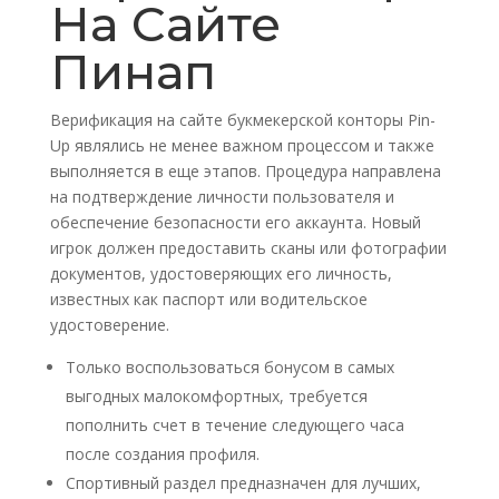
На Сайте
Пинап
Верификация на сайте букмекерской конторы Pin-
Up являлись не менее важном процессом и также
выполняется в еще этапов. Процедура направлена
на подтверждение личности пользователя и
обеспечение безопасности его аккаунта. Новый
игрок должен предоставить сканы или фотографии
документов, удостоверяющих его личность,
известных как паспорт или водительское
удостоверение.
Только воспользоваться бонусом в самых
выгодных малокомфортных, требуется
пополнить счет в течение следующего часа
после создания профиля.
Спортивный раздел предназначен для лучших,