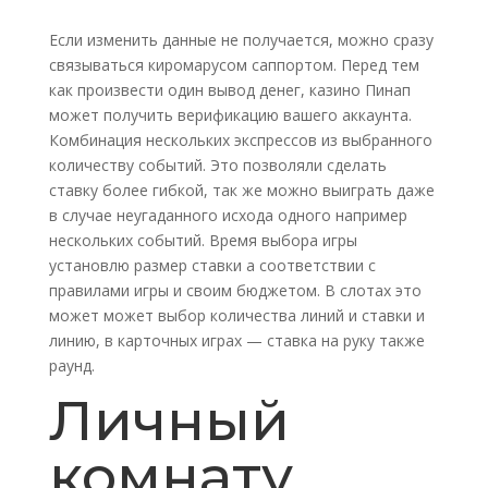
Если изменить данные не получается, можно сразу
связываться киромарусом саппортом. Перед тем
как произвести один вывод денег, казино Пинап
может получить верификацию вашего аккаунта.
Комбинация нескольких экспрессов из выбранного
количеству событий. Это позволяли сделать
ставку более гибкой, так же можно выиграть даже
в случае неугаданного исхода одного например
нескольких событий. Время выбора игры
установлю размер ставки а соответствии с
правилами игры и своим бюджетом. В слотах это
может может выбор количества линий и ставки и
линию, в карточных играх — ставка на руку также
раунд.
Личный
комнату