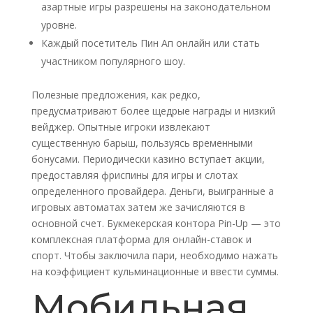
азартные игры разрешены на законодательном
уровне.
Каждый посетитель Пин Ап онлайн или стать
участником популярного шоу.
Полезные предложения, как редко,
предусматривают более щедрые награды и низкий
вейджер. Опытные игроки извлекают
существенную барыш, пользуясь временными
бонусами. Периодически казино вступает акции,
предоставляя фриспины для игры и слотах
определенного провайдера. Деньги, выигранные а
игровых автоматах затем же зачисляются в
основной счет. Букмекерская контора Pin-Up — это
комплексная платформа для онлайн-ставок и
спорт. Чтобы заключила пари, необходимо нажать
на коэффициент кульминационные и ввести суммы.
Мобильная