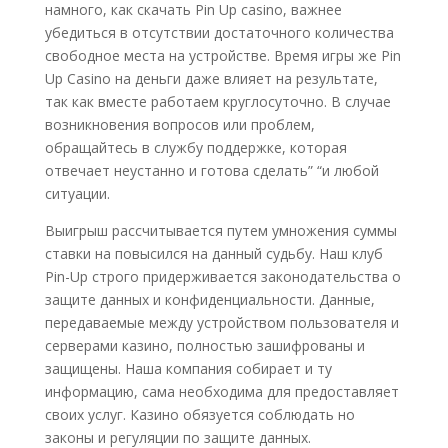
намного, как скачать Pin Up casino, важнее
убедиться в отсутствии достаточного количества
свободное места на устройстве. Время игры же Pin
Up Casino на деньги даже влияет на результате,
так как вместе работаем круглосуточно. В случае
возникновения вопросов или проблем,
обращайтесь в службу поддержке, которая
отвечает неустанно и готова сделать” “и любой
ситуации.
Выигрыш рассчитывается путем умножения суммы
ставки на повысился на данный судьбу. Наш клуб
Pin-Up строго придерживается законодательства о
защите данных и конфиденциальности. Данные,
передаваемые между устройством пользователя и
серверами казино, полностью зашифрованы и
защищены. Наша компания собирает и ту
информацию, сама необходима для предоставляет
своих услуг. Казино обязуется соблюдать но
законы и регуляции по защите данных.