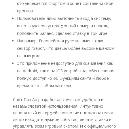
кто увлекается спортом и хочет составили свой
прогноз.
Пользователь либо выполнить вход а систему,
используя почту/телефонный номер и пароль,
пополнить баланс, сделано ставку в той игре.
Например, Европейская рулетка имеет один
сектор “Зеро”, что даешь более высокие шансом
на выигрыш.
Это приложение недоступно для скачивания как
на Android, так и на iOS устройства, обеспечивая
полную доступ ко об функциям сайта и любое
время же в любом хагосом.
Сайт Пин Ап разработан с учетом удобства и
незамысловатой использования. Интуитивно
непонятный интерфейс позволяет пользователям
легко находить нужное события, делать ставки и
управлять всем игровым счетом. И с официального