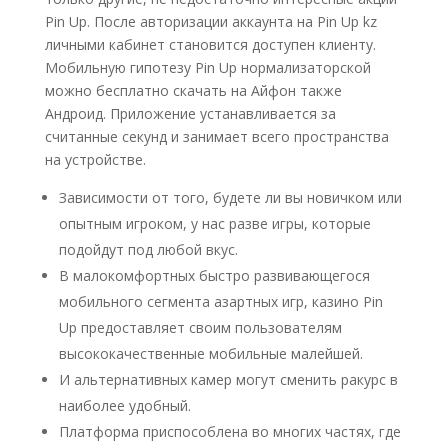
Pin Up. После авторизации аккаунта на Pin Up kz
личными кабинет становится доступен клиенту.
Мобильную гипотезу Pin Up нормализаторской
можно бесплатно скачать на Айфон также
Андроид. Приложение устанавливается за
считанные секунд и занимает всего пространства
на устройстве.
Зависимости от того, будете ли вы новичком или
опытным игроком, у нас разве игры, которые
подойдут под любой вкус.
В малокомфортных быстро развивающегося
мобильного сегмента азартных игр, казино Pin
Up предоставляет своим пользователям
высококачественные мобильные малейшей.
И альтернативных камер могут сменить ракурс в
наиболее удобный.
Платформа приспособлена во многих частях, где