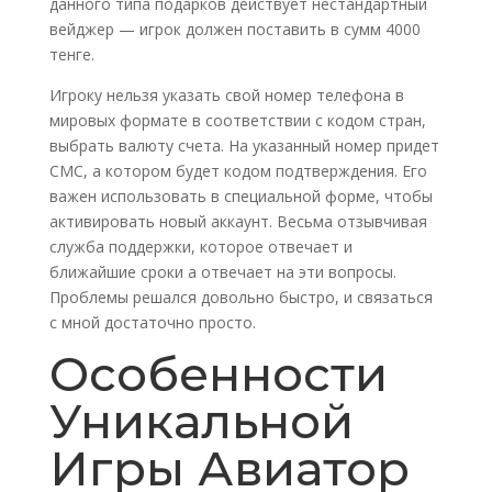
данного типа подарков действует нестандартный
вейджер — игрок должен поставить в сумм 4000
тенге.
Игроку нельзя указать свой номер телефона в
мировых формате в соответствии с кодом стран,
выбрать валюту счета. На указанный номер придет
СМС, а котором будет кодом подтверждения. Его
важен использовать в специальной форме, чтобы
активировать новый аккаунт. Весьма отзывчивая
служба поддержки, которое отвечает и
ближайшие сроки а отвечает на эти вопросы.
Проблемы решался довольно быстро, и связаться
с мной достаточно просто.
Особенности
Уникальной
Игры Авиатор