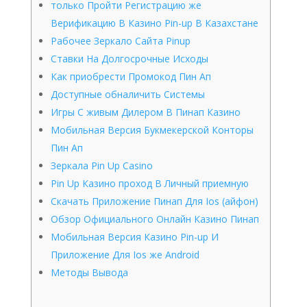
только Пройти Регистрацию же
Верификацию В Казино Pin-up В Казахстане
Рабочее Зеркало Сайта Pinup
Ставки На Долгосрочные Исходы
Как приобрести Промокод Пин Ап
Доступные обналичить Системы
Игры С живым Дилером В Пинап Казино
Мобильная Версия Букмекерской Конторы
Пин Ап
Зеркала Pin Up Casino
Pin Up Казино проход В Личный приемную
Скачать Приложение Пинап Для Ios (айфон)
Обзор Официального Онлайн Казино Пинап
Мобильная Версия Казино Pin-up И
Приложение Для Ios же Android
Методы Вывода