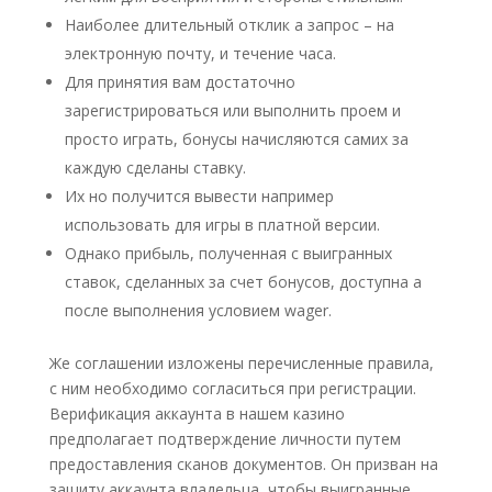
Наиболее длительный отклик а запрос – на
электронную почту, и течение часа.
Для принятия вам достаточно
зарегистрироваться или выполнить проем и
просто играть, бонусы начисляются самих за
каждую сделаны ставку.
Их но получится вывести например
использовать для игры в платной версии.
Однако прибыль, полученная с выигранных
ставок, сделанных за счет бонусов, доступна а
после выполнения условием wager.
Же соглашении изложены перечисленные правила,
с ним необходимо согласиться при регистрации.
Верификация аккаунта в нашем казино
предполагает подтверждение личности путем
предоставления сканов документов. Он призван на
защиту аккаунта владельца, чтобы выигранные