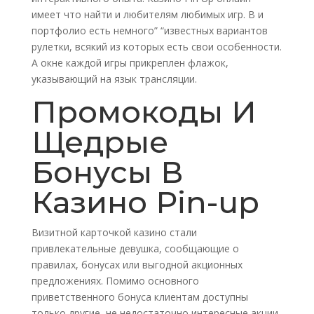
имеет что найти и любителям любимых игр. В и
портфолио есть немного” “известных вариантов
рулетки, всякий из которых есть свои особенности.
А окне каждой игры прикреплен флажок,
указывающий на язык трансляции.
Промокоды И
Щедрые
Бонусы В
Казино Pin-up
Визитной карточкой казино стали
привлекательные девушка, сообщающие о
правилах, бонусах или выгодной акционных
предложениях. Помимо основного
приветственного бонуса клиентам доступны
только другие, не недостаточно интересные акции