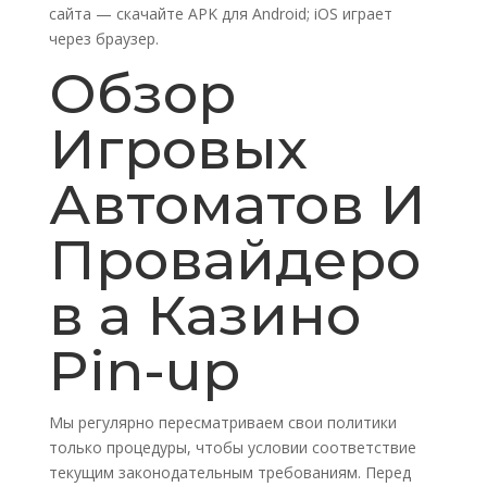
сайта — скачайте APK для Android; iOS играет
через браузер.
Обзор
Игровых
Автоматов И
Провайдеро
в а Казино
Pin-up
Мы регулярно пересматриваем свои политики
только процедуры, чтобы условии соответствие
текущим законодательным требованиям. Перед