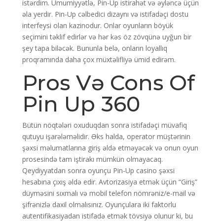
istərdim. Ümumiyyətlə, Pin-Up istirahət və əyləncə üçün
əla yerdir. Pin-Up cəlbedici dizaynı və istifadəçi dostu
interfeysi olan kazinodur. Onlar oyunların böyük
seçimini təklif edirlər və hər kəs öz zövqünə uyğun bir
şey tapa biləcək. Bununla belə, onların loyallıq
proqramında daha çox müxtəlifliyə ümid edirəm.
Pros Və Cons Of
Pin Up 360
Bütün nöqtələri oxuduqdan sonra istifadəçi müvafiq
qutuyu işarələməlidir. Əks halda, operator müştərinin
şəxsi məlumatlarına giriş əldə etməyəcək və onun oyun
prosesində tam iştirakı mümkün olmayacaq.
Qeydiyyatdan sonra oyunçu Pin-Up casino şəxsi
hesabına çıxış əldə edir. Avtorizasiya etmək üçün “Giriş”
düyməsini sıxmalı və mobil telefon nömrəniz/e-mail və
şifrənizlə daxil olmalısınız. Oyunçulara iki faktorlu
autentifikasiyadan istifadə etmək tövsiyə olunur ki, bu