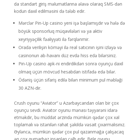
da standart giriş məlumatlarına əlavə olaraq SMS-dən
kodun daxil edilməsini də tələb edir.
Mərclər Pin-Up casino yeni işə başlamışdır və hələ də
böyük sponsorluq müqavilələri və ya aktiv
xeyriyyəçilik fəaliyyəti ilə fərqlənmir.
Orada verilişin köməyi ilə real satıcının işini izləyə və
casinonun ab-havanı düz evdə hiss edə bilərsiniz.
Pin-Up casino apk-ni endirdikdən sonra oyunçu daxil
olmaq üçün mövcud hesabdan istifadə edə bilər.
Ödəniş üçün sifariş edilə bilən minimum pul məbləği
30 AZN-dir.
Crush oyunu “Aviator” u Azərbaycandan olan bir çox
oyunçu sevdi. Aviator oyunu mənası təyyarəni idarə
etməkdir, bu müddət ərzində mümkün qədər çox xal
toplamalı və istənilən rahat şəkildə vəsait çıxarmalısınız.
Əyləncə, mümkün qədər çox pul qazanmağa çalışacaq
ən çox qumarbaz insanları cəlb edir. Bele oyunu