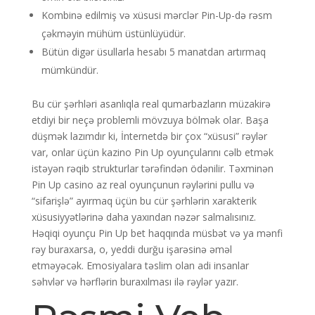
Kombinə edilmiş və xüsusi mərclər Pin-Up-də rəsm
çəkməyin mühüm üstünlüyüdür.
Bütün digər üsullarla hesabı 5 manatdan artırmaq
mümkündür.
Bu cür şərhləri asanlıqla real qumarbazların müzakirə
etdiyi bir neçə problemli mövzuya bölmək olar. Başa
düşmək lazımdır ki, İnternetdə bir çox “xüsusi” rəylər
var, onlar üçün kazino Pin Up oyunçularını cəlb etmək
istəyən rəqib strukturlar tərəfindən ödənilir. Təxminən
Pin Up casino az real oyunçunun rəylərini pullu və
“sifarişlə” ayırmaq üçün bu cür şərhlərin xarakterik
xüsusiyyətlərinə daha yaxından nəzər salmalısınız.
Həqiqi oyunçu Pin Up bet haqqında müsbət və ya mənfi
rəy buraxarsa, o, yeddi durğu işarəsinə əməl
etməyəcək. Emosiyalara təslim olan adi insanlar
səhvlər və hərflərin buraxılması ilə rəylər yazır.