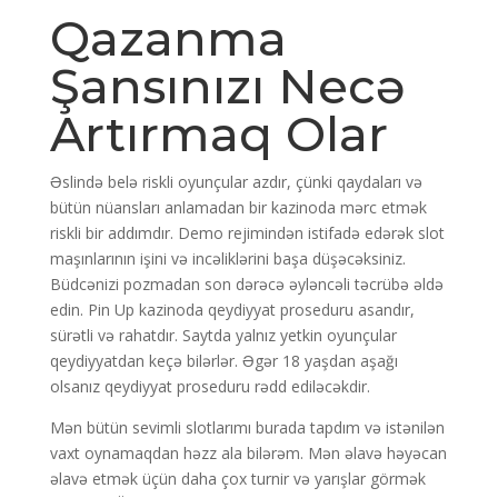
Qazanma
Şansınızı Necə
Artırmaq Olar
Əslində belə riskli oyunçular azdır, çünki qaydaları və
bütün nüansları anlamadan bir kazinoda mərc etmək
riskli bir addımdır. Demo rejimindən istifadə edərək slot
maşınlarının işini və incəliklərini başa düşəcəksiniz.
Büdcənizi pozmadan son dərəcə əyləncəli təcrübə əldə
edin. Pin Up kazinoda qeydiyyat proseduru asandır,
sürətli və rahatdır. Saytda yalnız yetkin oyunçular
qeydiyyatdan keçə bilərlər. Əgər 18 yaşdan aşağı
olsanız qeydiyyat proseduru rədd ediləcəkdir.
Mən bütün sevimli slotlarımı burada tapdım və istənilən
vaxt oynamaqdan həzz ala bilərəm. Mən əlavə həyəcan
əlavə etmək üçün daha çox turnir və yarışlar görmək