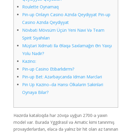
Roulette Oynamaq
Pin-up Onlayn Casino Aznda Qeydiyyat Pin-up
Casino Aznda Qeydiyyat
Növbəti Mövsüm Üçün Yeni Navi Və Team
Spirit Siyahıları
Müştəri Xidməti Ilə Əlaqə Saxlamağın Ən Yaxşı
Yolu Nədir?
Kazino:
Pin-up Casino Etibarlıdırmı?
Pin-up Bet: Azərbaycanda Idman Mərcləri
Pin Up Kazino–da Hansı Ölkələrin Sakinləri
Oynaya Bilər?
Hazırda kataloqda hər zövqə uyğun 2700-ə yaxın
model var. Burada Yggdrasil və Amatic kimi tanınmış
provayderlərdən, eləcə də yalnız bir hit olan az tanınan