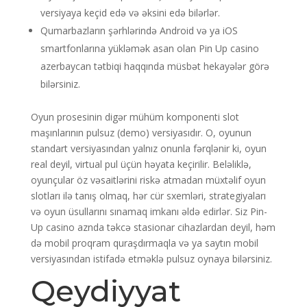
versiyaya keçid edə və əksini edə bilərlər.
Qumarbazların şərhlərində Android və ya iOS
smartfonlarına yükləmək asan olan Pin Up casino
azerbaycan tətbiqi haqqında müsbət hekayələr görə
bilərsiniz.
Oyun prosesinin digər mühüm komponenti slot
maşınlarının pulsuz (demo) versiyasıdır. O, oyunun
standart versiyasından yalnız onunla fərqlənir ki, oyun
real deyil, virtual pul üçün həyata keçirilir. Beləliklə,
oyunçular öz vəsaitlərini riskə atmadan müxtəlif oyun
slotları ilə tanış olmaq, hər cür sxemləri, strategiyaları
və oyun üsullarını sınamaq imkanı əldə edirlər. Siz Pin-
Up casino aznda təkcə stasionar cihazlardan deyil, həm
də mobil proqram quraşdırmaqla və ya saytın mobil
versiyasından istifadə etməklə pulsuz oynaya bilərsiniz.
Qeydiyyat