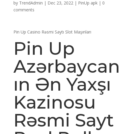
by
TrendAdmin
|
Dec 23, 2022
|
PinUp apk
|
0
comments
Pin Up Casino Rəsmi Saytı Slot Maşınları
Pin Up
Azərbaycan
ın Ən Yaxşı
Kazinosu
Rəsmi Sayt