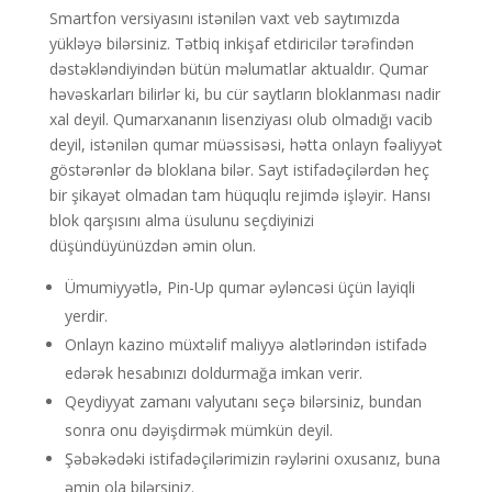
Smartfon versiyasını istənilən vaxt veb saytımızda
yükləyə bilərsiniz. Tətbiq inkişaf etdiricilər tərəfindən
dəstəkləndiyindən bütün məlumatlar aktualdır. Qumar
həvəskarları bilirlər ki, bu cür saytların bloklanması nadir
xal deyil. Qumarxananın lisenziyası olub olmadığı vacib
deyil, istənilən qumar müəssisəsi, hətta onlayn fəaliyyət
göstərənlər də bloklana bilər. Sayt istifadəçilərdən heç
bir şikayət olmadan tam hüquqlu rejimdə işləyir. Hansı
blok qarşısını alma üsulunu seçdiyinizi
düşündüyünüzdən əmin olun.
Ümumiyyətlə, Pin-Up qumar əyləncəsi üçün layiqli
yerdir.
Onlayn kazino müxtəlif maliyyə alətlərindən istifadə
edərək hesabınızı doldurmağa imkan verir.
Qeydiyyat zamanı valyutanı seçə bilərsiniz, bundan
sonra onu dəyişdirmək mümkün deyil.
Şəbəkədəki istifadəçilərimizin rəylərini oxusanız, buna
əmin ola bilərsiniz.