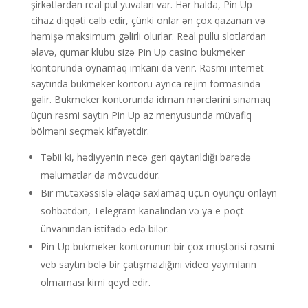
şirkətlərdən real pul yuvaları var. Hər halda, Pin Up
cihaz diqqəti cəlb edir, çünki onlar ən çox qazanan və
həmişə maksimum gəlirli olurlar. Real pullu slotlardan
əlavə, qumar klubu sizə Pin Up casino bukmeker
kontorunda oynamaq imkanı da verir. Rəsmi internet
saytında bukmeker kontoru ayrıca rejim formasında
gəlir. Bukmeker kontorunda idman mərclərini sınamaq
üçün rəsmi saytın Pin Up az menyusunda müvafiq
bölməni seçmək kifayətdir.
Təbii ki, hədiyyənin necə geri qaytarıldığı barədə
məlumatlar da mövcuddur.
Bir mütəxəssislə əlaqə saxlamaq üçün oyunçu onlayn
söhbətdən, Telegram kanalından və ya e-poçt
ünvanından istifadə edə bilər.
Pin-Up bukmeker kontorunun bir çox müştərisi rəsmi
veb saytın belə bir çatışmazlığını video yayımların
olmaması kimi qeyd edir.