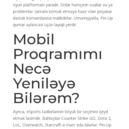
oyun platforması yaradır. Onlar həmçinin suallar və ya
problemlər zamanı kömək etməyə hazır olan peşəkar
dəstək komandasına malikdirlər. Ümumiyyətlə, Pin-Up
qumar əyləncəsi üçün layiqli yerdir.
Mobil
Proqramımı
Necə
Yeniləyə
Bilərəm?
Ayrıca, eSports tədbirlərinin böyük bir seçimini qeyd
etmək lazımdır. Bahisçilər Counter-Strike GO, Dota 2,
LoL, Overwatch, Starcraft-a mərc edə bilərlər. Pin-Up