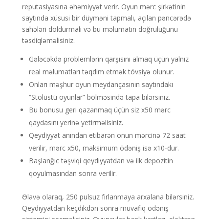
reputasiyasına əhəmiyyət verir. Oyun mərc şirkətinin
saytında xüsusi bir düyməni tapmalı, açılan pəncərədə
sahələri doldurmalı və bu məlumatın doğruluğunu
təsdiqləməlisiniz.
Gələcəkdə problemlərin qarşısını almaq üçün yalnız
real məlumatları təqdim etmək tövsiyə olunur.
Onları məşhur oyun meydançasının saytındakı
“Stolüstü oyunlar” bölməsində tapa bilərsiniz.
Bu bonusu geri qazanmaq üçün siz x50 mərc
qaydasını yerinə yetirməlisiniz.
Qeydiyyat anından etibarən onun mərcinə 72 saat
verilir, mərc x50, maksimum ödəniş isə x10-dur.
Başlanğıc təşviqi qeydiyyatdan və ilk depozitin
qoyulmasından sonra verilir.
Əlavə olaraq, 250 pulsuz fırlanmaya arxalana bilərsiniz.
Qeydiyyatdan keçdikdən sonra müvafiq ödəniş