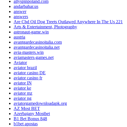
allyspinpoland.com
andarbahar.us
answer
answers
Are Cbd Oil Dog Treets Outlawed Anywhere In The Us 221
Arts & Entertainment, Photography
astronaut-game.win
austria
avantgardecasinoitalia.com
avantgardecasinoitalia.net
avia-masters.win
aviamasters-games.net
Aviator
aviator brazil
aviator casino DE
aviator casino fr
aviator IN
aviator ke
aviator mz
aviator ng
aviatorgamedownloadapk.org
AZ Most BET
Azerbajany Mostbet
B1 Bet Bonus 848
b1bet apostas