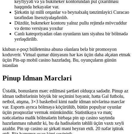
keyfiyyəti və ya bukmeker kontorundan pul çıxarılması
haqqında hekayələr var.
Şirkətin işi milli orqanlar və beynəlxalq tənzimləyici Curacao
tərəfindən lisenziyalaşdırılıb.
Düzdür, bukmeker kontoru yalnız pullu rejimdə mövcuddur
və demo versiyası yoxdur
Canlı kateqoriyadan olan oyunların tam siyahısı bir bölmədə
yerləşdirilib.
klubun e-poçt bülleteninə abunə olanlara belə bir promosyon
koduverir. Virtual qumar dünyasını hər kəs üçün daha əlçatan etmək
üçün Pin-up mobil casino hazırladıq. Bu, oyunçuların günün
istənilən
Pinup Idman Mərcləri
Üstəlik, bonusların mərc edilməsi şərtləri olduqca sadədir. Pinup az
idman tədbirlərinin böyük bir seçimini bəyənir, hətta Gal futbolu,
netbol, ​​atışma, 3×3 basketbol kimi nadir idman növlərinə mərclər
var. Esports ayrıca bölməyə köçürülüb, bütün populyar oyunlar
üçün proqnozlar vermək mümkündür. Statistikaya və matç
nəticələrinə malik bölmələrin birbaşa pin up casino saytında
hazırlanması rahatdır ki, bu da hadisələrin təhlili üçün vaxtı xeyli
azaldır. Pin up casino az şirkəti məni heyran etdi. 20 nəfər iştirak
etdi. Biz hamımız uşaq kimi sevinirik.