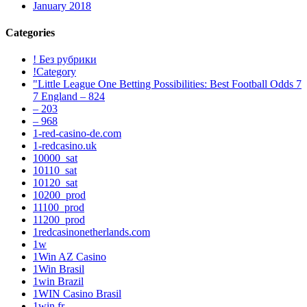
January 2018
Categories
! Без рубрики
!Category
"Little League One Betting Possibilities: Best Football Odds 7
7 England – 824
– 203
– 968
1-red-casino-de.com
1-redcasino.uk
10000_sat
10110_sat
10120_sat
10200_prod
11100_prod
11200_prod
1redcasinonetherlands.com
1w
1Win AZ Casino
1Win Brasil
1win Brazil
1WIN Casino Brasil
1win fr