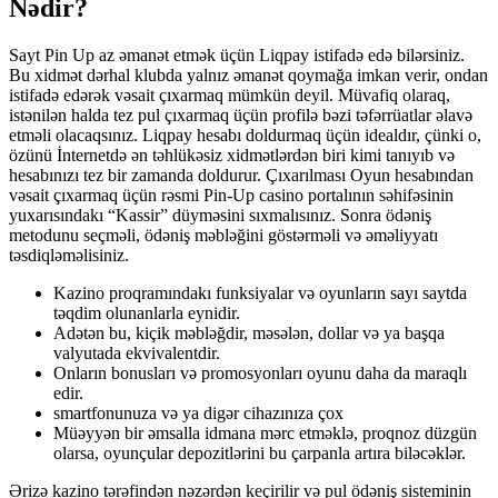
Nədir?
Sayt Pin Up az əmanət etmək üçün Liqpay istifadə edə bilərsiniz.
Bu xidmət dərhal klubda yalnız əmanət qoymağa imkan verir, ondan
istifadə edərək vəsait çıxarmaq mümkün deyil. Müvafiq olaraq,
istənilən halda tez pul çıxarmaq üçün profilə bəzi təfərrüatlar əlavə
etməli olacaqsınız. Liqpay hesabı doldurmaq üçün idealdır, çünki o,
özünü İnternetdə ən təhlükəsiz xidmətlərdən biri kimi tanıyıb və
hesabınızı tez bir zamanda doldurur. Çıxarılması Oyun hesabından
vəsait çıxarmaq üçün rəsmi Pin-Up casino portalının səhifəsinin
yuxarısındakı “Kassir” düyməsini sıxmalısınız. Sonra ödəniş
metodunu seçməli, ödəniş məbləğini göstərməli və əməliyyatı
təsdiqləməlisiniz.
Kazino proqramındakı funksiyalar və oyunların sayı saytda
təqdim olunanlarla eynidir.
Adətən bu, kiçik məbləğdir, məsələn, dollar və ya başqa
valyutada ekvivalentdir.
Onların bonusları və promosyonları oyunu daha da maraqlı
edir.
smartfonunuza və ya digər cihazınıza çox
Müəyyən bir əmsalla idmana mərc etməklə, proqnoz düzgün
olarsa, oyunçular depozitlərini bu çarpanla artıra biləcəklər.
Ərizə kazino tərəfindən nəzərdən keçirilir və pul ödəniş sisteminin