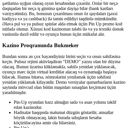
şərtlərinə uyğun olaraq oyun hesabından çıxarılır. Onlar bir neçə
dəqiqədən bir neçə iş gününə qədər dəyişə bilər (bank kartları
vəziyyətində). Bu, bonusun çıxarılması onun öz qaydaları (şəxsi
hədiyyə və ya cashback) ilə təmin edildiyi təqdirdə mümkündür.
Əlavə pul və ya pulsuz spinlər əldə etmək üçün Pin Up promo kod
istifadə olunur. Xüsusi kod kazinonun tələbi ilə və ya texniki dəstək
vasitəsilə daxil edilir və oyunçu bunun üçün mükafat alır.
Kazino Proqramında Bukmeker
Bundan sonra ən çox bəyəndiyiniz birini seçin və onun səhifəsinə
keçin. Pulsuz rejimi aktivləşdirən “DEMO” yazısı olan bir düymə
olacaq. Bunun üzərinə klikləməklə, səhifə yenidən yüklənəcək,
oyunçu mərc üçün virtual kreditlər alacaq və oynamağa başlaya
biləcək. Hamısı bitərsə, nömrələrini yeniləmək üçün səhifəni
yenidən yükləmək kifayətdir. Demo versiyalar qumarbazların kazino
saytında mövcud olan bütün maşınları sınaqdan keçirməsi üçün
yaradılmışdır.
Pin-Up oyundan həzz almağın sadə və asan yolunu təklif
edən kazinodur.
Hadisələr haqqında məlumat düzgün göstərilir, əmsallar
böyük olmayacaq, lakin burada uduşların hesaba
köçürüləcəyinə əmin ola bilərsiniz.
Pin Up’ı