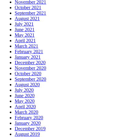
November 2021
October 2021
September 2021
August 2021
July 2021
June 2021
May 2021
April 2021
March 2021
February 2021
January 2021
December 2020
November 2020
October 2020
September 2020
August 2020
July 2020
June 2020
May 2020
April 2020
March 2020
February 2020
January 2020
December 2019
August 2019