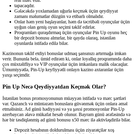
real mərc edir.
tapacaqdır.
Gələcəkdə yoxlamadan uğurla keçmək üçün qeydiyyat
zamanı məlumatlar düzgün və etibarlı olmalıdır.
Onlar həm yeni başlayanlar, həm də təcrübəli oyunçular üçün
uyğun olan geniş oyun seçimi təklif edirlər.
Proqramları quraşdırmaq üçün oyunçular Pin Up oyunu heç
bir depozit bonusu almırlar, bir qayda olaraq, istənilən
oyunlarda istifadə edilə bilər.
Kazinonun təklif etdiyi bonuslar udmaq şansınızı artırmağa imkan
verir. Bununla belə, ümid edirəm ki, onlar loyallıq proqramında daha
çox müxtəlifliyə və VIP oyunçular üçün imkanlara malik olacaqlar.
Ümumiyyətlə, Pin-Up keyfiyyətli onlayn kazino axtaranlar üçün
yaxşı seçimdir.
Pin Up Necə Qeydiyyatdan Keçmək Olar?
İstənilən bonus promosyonunun müəyyən istifadə və mərc şərtləri
var. Qazanclı və müntəzəm bonuslara güvənmək üçün onlara əməl
etməlisiniz. Ad günü hədiyyəsi və ya şəxsi promosyonlar Pin-Up
azerbaycan əlavə mükafat hesab olunur. Bayram günü ərəfəsində və
hər bir təsdiqlənmiş ad günü bonusu x50 mərc ilə aktivləşdirilə bilər.
Depozit hesabının doldurulması üçün ziyarətçilər xoş