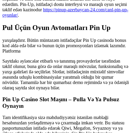
edərdim. Pin-Up, istifadəçi dostu interfeysi və maraqlı oyun seçimi
təklif edən kazinodur
https://pinup-azerbaycan-24.com/canl-pin-up-
oyunlar/
.
Pul Üçün Oyun Avtomatları Pin Up
yaxşılaşdırır. Bütün müntəzəm istifadəçilər Pin Up casinoda bonus
kod əldə edə bilər və bunun üçün promosyonları izləmək lazımdır.
Platforma
Saytdakı əyləncələr etibarlı və tanınmış provayderlər tərəfindən
təklif olunur, buna görə də onlar maraqlı mövzular, funksionallıq və
yaxşı gəlirləri ilə seçilirlər. Slotlar, istifadəçinin müxtəlif simvollar
əsasında uduşlu kombinasiyalar yaratmalı olduğu bir qumar
növüdür. Tamamilə hər bir qumarbaz demo rejimində və ya ödənişli
olaraq saytda slot oynaya bilər.
Pin Up Casino Slot Maşını – Pulla Və Ya Pulsuz
Oynayın
Tam identifikasiya sizə məhdudiyyətsiz istənilən məbləği
hesabınızdan yerləşdirməyə və çıxarmağa imkan verir. Bu statusu
pasportunuzdan istifadə edərək Qiwi, Megafon, Svyaznoy və ya