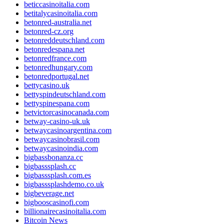
beticcasinoitalia.com
betitalycasinoitalia.com
betonred-australia.net
betonred-cz.org
betonreddeutschland.com
betonredespana.net
betonredfrance.com
betonredhungary.com
betonredportugal.net
bettycasino.uk
bettyspindeutschland.com
bettyspinespana.com
betvictorcasinocanada.com
betway-casino-uk.uk
betwaycasinoargentina.com
betwaycasinobrasil.com
betwaycasinoindia.com
bigbassbonanza.cc
bigbasssplash.cc
bigbasssplash.com.es
bigbasssplashdemo.co.uk
bigbeverage.net
bigbooscasinofi.com
billionairecasinoitalia.com
Bitcoin News