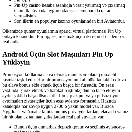
Pin-Up casino hesaba asanlıqla vəsait yatırmaq və çıxarmaq
üçün ilk növbədə uyğun ödəniş sistemi barədə qərar
verməlisiniz.
Son illərin ən populyar kazino oyunlarından biri Aviatordur.
Ölkəmizdə qumar oyunlarının aparıcı virtual platforması Pin Up
onlayn kazinodur. Pin-up, seçim etmək üçün iki rejimdə – demo və
real pulla
Android Üçün Slot Maşınları Pin Up
Yükləyin
Promosyon kodlarına əlavə olaraq, müntəzəm olaraq müxtəlif
rəsmlər təşkil edir. Hər bir promosyon unikal mükafat təklif edir və
bu əlavə bonus əldə etmək üçün başqa bir fürsətdir. Ən əsası,
vaxtında iştirak etmək və hərəkətin iştirakçıdan nə tələb etdiyini
aydın şəkildə başa düşməkdir. Pin Up az pul və ya pulsuz oyun
avtomatları ziyarətçilər üçün əsas əyləncə formasıdır. Hazırda
kataloqda hər zövqə uyğun 2700-ə yaxın model var. Burada
Yggdrasil və Amatic kimi tanınmış provayderlərdən, eləcə də yalnız
bir hit olan az tanınan şirkətlərdən real pul yuvaları var.
Bunun üçün qumarbaz depozit qoyur və seçilmiş əyləncəyə