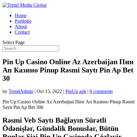
Home
Portfolio
About
Contact
Select Page
Pin Up Casino Online Az Azerbaijan Пин
Ап Казино Pinup Rəsmi Saytı Pin Ap Bet
30
by
TrendAdmin
|
Oct 15, 2022
|
PinUp apk
|
0 comments
Pin Up Casino Online Az Azerbaijan Пин Ап Казино Pinup Rəsmi
Saytı Pin Ap Bet 306
Rəsmi Veb Saytı Bağlayın️ Sürətli
Ödənişlər, Gündəlik Bonuslar, Bütün
Bunlar Sizi Pin Up Casinoda Gözləyir