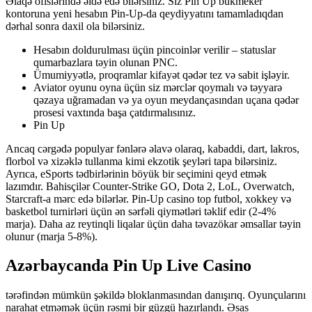
Əlaqə ofislərində əldə edə bilərsiniz. Siz Pin Up bukmeker
kontoruna yeni hesabın Pin-Up-da qeydiyyatını tamamladıqdan
dərhal sonra daxil ola bilərsiniz.
Hesabın doldurulması üçün pincoinlər verilir – statuslar
qumarbazlara təyin olunan PNC.
Ümumiyyətlə, proqramlar kifayət qədər tez və sabit işləyir.
Aviator oyunu oyna üçün siz mərclər qoymalı və təyyarə
qəzaya uğramadan və ya oyun meydançasından uçana qədər
prosesi vaxtında başa çatdırmalısınız.
Pin Up
Ancaq cərgədə populyar fənlərə əlavə olaraq, kabaddi, dart, lakros,
florbol və xizəklə tullanma kimi ekzotik şeyləri tapa bilərsiniz.
Ayrıca, eSports tədbirlərinin böyük bir seçimini qeyd etmək
lazımdır. Bahisçilər Counter-Strike GO, Dota 2, LoL, Overwatch,
Starcraft-a mərc edə bilərlər. Pin-Up casino top futbol, ​​xokkey və
basketbol turnirləri üçün ən sərfəli qiymətləri təklif edir (2-4%
marja). Daha az reytinqli liqalar üçün daha təvazökar əmsallar təyin
olunur (marja 5-8%).
Azərbaycanda Pin Up Live Casino
tərəfindən mümkün şəkildə bloklanmasından danışırıq. Oyunçularını
narahat etməmək üçün rəsmi bir güzgü hazırlandı. Əsas