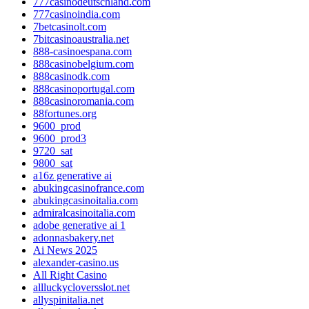
777casinodeutschland.com
777casinoindia.com
7betcasinolt.com
7bitcasinoaustralia.net
888-casinoespana.com
888casinobelgium.com
888casinodk.com
888casinoportugal.com
888casinoromania.com
88fortunes.org
9600_prod
9600_prod3
9720_sat
9800_sat
a16z generative ai
abukingcasinofrance.com
abukingcasinoitalia.com
admiralcasinoitalia.com
adobe generative ai 1
adonnasbakery.net
Ai News 2025
alexander-casino.us
All Right Casino
allluckycloversslot.net
allyspinitalia.net