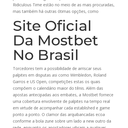
Ridiculous Time estão no meio de as mais procuradas,
mas também há outras ótimas opções, como
Site Oficial
Da Mostbet
No Brasil
Torcedores tem a possibilidade de arriscar seus
palpites em disputas asi como Wimbledon, Roland
Garros e US Open, competições estas os quais
compõem o calendário maior do tênis. Além das
apostas antecipadas aos embates, a Mostbet fornece
uma cobertura envolvente de palpites na tempo real
em virtude de acompanhar cada established e game
ponto a ponto. O clamor das arquibancadas ecoa
conforme a bola zune sobre um lado a new outro da
rede, enquanto os apostadores vibram a qualquer