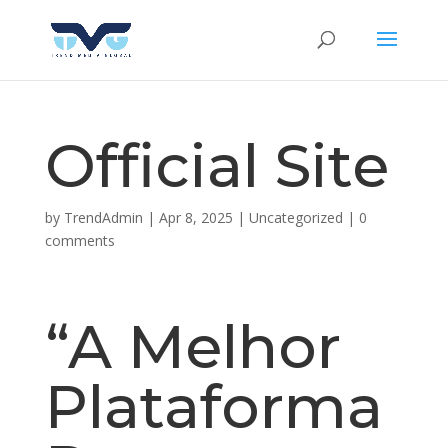
Official Site
by
TrendAdmin
|
Apr 8, 2025
|
Uncategorized
|
0
comments
“A Melhor
Plataforma