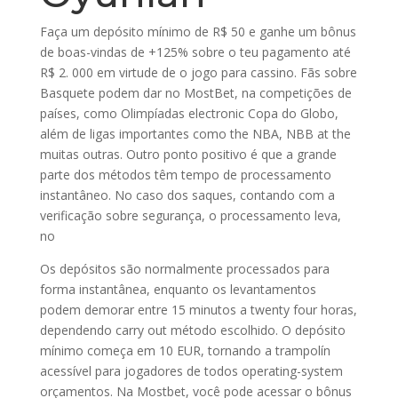
Faça um depósito mínimo de R$ 50 e ganhe um bônus
de boas-vindas de +125% sobre o teu pagamento até
R$ 2. 000 em virtude de o jogo para cassino. Fãs sobre
Basquete podem dar no MostBet, na competições de
países, como Olimpíadas electronic Copa do Globo,
além de ligas importantes como the NBA, NBB at the
muitas outras. Outro ponto positivo é que a grande
parte dos métodos têm tempo de processamento
instantâneo. No caso dos saques, contando com a
verificação sobre segurança, o processamento leva,
no
Os depósitos são normalmente processados para
forma instantânea, enquanto os levantamentos
podem demorar entre 15 minutos a twenty four horas,
dependendo carry out método escolhido. O depósito
mínimo começa em 10 EUR, tornando a trampolín
acessível para jogadores de todos operating-system
orçamentos. Na Mostbet, você pode acessar o bônus