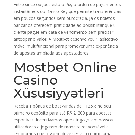
Entre since opções está o Pix, o orden de pagamentos
instantâneos do Banco Key que permite transferências
em poucos segundos sem burocracia. Já os boletos
bancários oferecem praticidade ao possibilitar que u
cliente pague em data de vencimento sem precisar
antecipar o valor. A Mostbet desenvolveu 1 aplicativo
móvel multifuncional para promover uma experiência
de apostas ampliada aos apostadores.
Mostbet Online
Casino
Xüsusiyyətləri
Receba 1 bônus de boas-vindas de +125% no seu
primeiro depósito para até R$ 2. 200 para apostas
esportivas. Incentivamos operating-system nossos
utilizadores a jogarem de maneira responsável e
lembramos que o game deve ser visto como uma