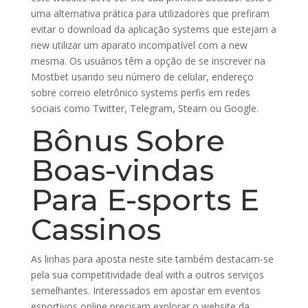
uma alternativa prática para utilizadores que prefiram
evitar o download da aplicação systems que estejam a
new utilizar um aparato incompatível com a new
mesma. Os usuários têm a opção de se inscrever na
Mostbet usando seu número de celular, endereço
sobre correio eletrônico systems perfis em redes
sociais como Twitter, Telegram, Steam ou Google.
Bônus Sobre
Boas-vindas
Para E-sports E
Cassinos
As linhas para aposta neste site também destacam-se
pela sua competitividade deal with a outros serviços
semelhantes. Interessados em apostar em eventos
esportivos online precisam explorar o website da