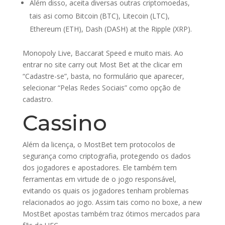
Além disso, aceita diversas outras criptomoedas,
tais asi como Bitcoin (BTC), Litecoin (LTC),
Ethereum (ETH), Dash (DASH) at the Ripple (XRP).
Monopoly Live, Baccarat Speed e muito mais. Ao
entrar no site carry out Most Bet at the clicar em
“Cadastre-se”, basta, no formulário que aparecer,
selecionar “Pelas Redes Sociais” como opção de
cadastro.
Cassino
Além da licença, o MostBet tem protocolos de
segurança como criptografia, protegendo os dados
dos jogadores e apostadores. Ele também tem
ferramentas em virtude de o jogo responsável,
evitando os quais os jogadores tenham problemas
relacionados ao jogo. Assim tais como no boxe, a new
MostBet apostas também traz ótimos mercados para