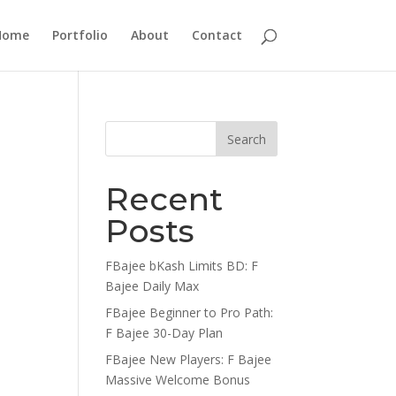
Home
Portfolio
About
Contact
Recent
Posts
FBajee bKash Limits BD: F
Bajee Daily Max
FBajee Beginner to Pro Path:
F Bajee 30-Day Plan
FBajee New Players: F Bajee
Massive Welcome Bonus