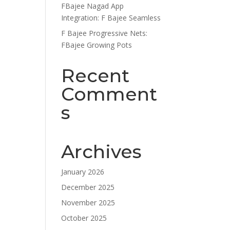
FBajee Nagad App
Integration: F Bajee Seamless
F Bajee Progressive Nets:
FBajee Growing Pots
Recent
Comment
s
Archives
January 2026
December 2025
November 2025
October 2025