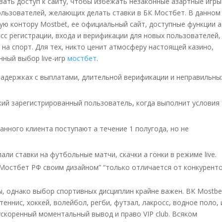
ать доступ к сайту, чтобы избежать незаконные азартные игры
ользователей, желающих делать ставки в БК Мостбет. В данном
ю контору Mostbet, ее официальный сайт, доступные функции а
сс регистрации, входа и верификации для новых пользователей,
 на спорт. Для тех, никто ценит атмосферу настоящей казино,
нный выбор live-игр
мостбет
.
задержках с выплатами, длительной верификации и неправильны
кий зарегистрированный пользователь, когда выполнит условия
нного клиента поступают а течение 1 полугода, но не
ли ставки на футбольные матчи, скачки а гонки в режиме live.
Мостбет РФ своим дизайном” “только отличается от конкуренто
ы, однако выбор спортивных дисциплин крайне важен. BK Mostbe
еннис, хоккей, волейбол, регби, футзал, лакросс, водное поло, и
скоренный моментальный вывод и право VIP club. Всяком