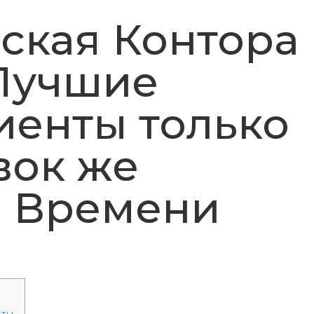
ская Контора
 Лучшие
енты только
вок же
м Времени
рты