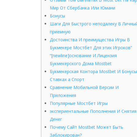
Мир От Сбербанка Или Юмани
Бонусы
Шаги Для Быстрого неподалеку В Личны
приемную
Достоинства И преимущества Игры В
Букмекере Мостбет Для этих Игроков”
“[newline]основание И Лицензия
Букмекерского Дома Mostbet
Букмекерская Контора Mostbet И Бонусы
Ставках а Спорт
Сравнение Мобильной Версии И
Приложения
Популярные Мостбет Игры
экспериентальные Пополнения И Снятия
Денег
Почему Сайт Mostbet Может Быть
Заблокирован?