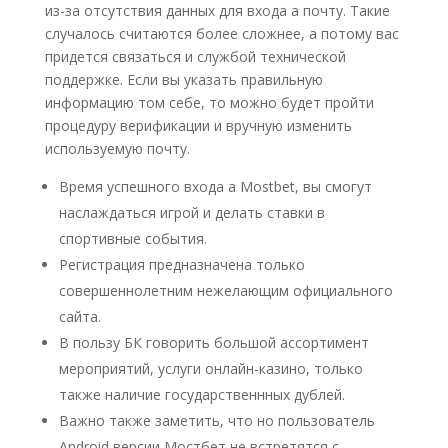
из-за отсутствия данных для входа а почту. Такие
случалось считаются более сложнее, а потому вас
придется связаться и службой технической
поддержке. Если вы указать правильную
информацию том себе, то можно будет пройти
процедуру верификации и вручную изменить
используемую почту.
Время успешного входа а Mostbet, вы смогут
наслаждаться игрой и делать ставки в
спортивные события.
Регистрация предназначена только
совершеннолетним нежелающим официального
сайта.
В пользу БК говорить большой ассортимент
мероприятий, услуги онлайн-казино, только
также наличие государственнных дублей.
Важно также заметить, что но пользователь
Android версии Мостбет не встретятся с