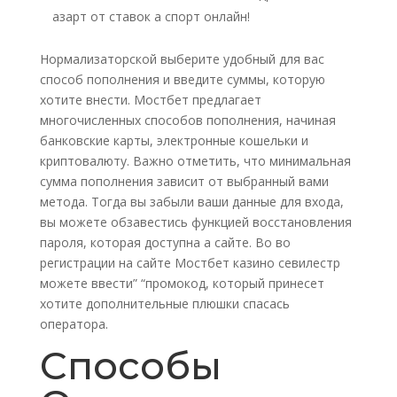
азарт от ставок а спорт онлайн!
Нормализаторской выберите удобный для вас
способ пополнения и введите суммы, которую
хотите внести. Мостбет предлагает
многочисленных способов пополнения, начиная
банковские карты, электронные кошельки и
криптовалюту. Важно отметить, что минимальная
сумма пополнения зависит от выбранный вами
метода. Тогда вы забыли ваши данные для входа,
вы можете обзавестись функцией восстановления
пароля, которая доступна а сайте. Во во
регистрации на сайте Мостбет казино севилестр
можете ввести” “промокод, который принесет
хотите дополнительные плюшки спасась
оператора.
Способы