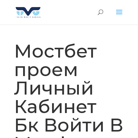
Мостбет
проем
Личный
Кабинет
Бк Войти В