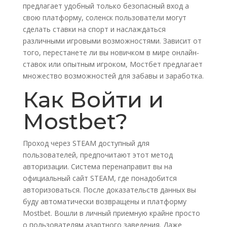
предлагает удобный только безопасный вход а
свою платформу, соленск пользователи могут
сделать ставки на спорт и наслаждаться
различными игровыми возможностями. Зависит от
того, перестанете ли вы новичком в мире онлайн-
ставок или опытным игроком, Мостбет предлагает
множество возможностей для забавы и заработка.
Как Войти и
Mostbet?
Проход через STEAM доступный для
пользователей, предпочитают этот метод
авторизации. Система перенаправит вы на
официальный сайт STEAM, где понадобится
авторизоваться. После доказательств данных вы
буду автоматически возвращены и платформу
Mostbet. Вошли в личный приемную крайне просто
о пользователям азартного заведения. Даже