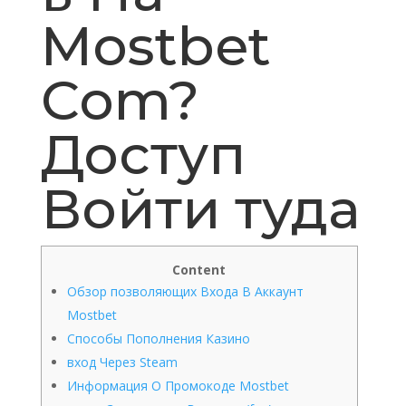
Mostbet
Com?
Доступ
Войти туда
Content
Обзор позволяющих Входа В Аккаунт
Mostbet
Способы Пополнения Казино
вход Через Steam
Информация О Промокоде Mostbet