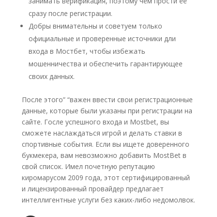
занимать верификация, поэтому чем прости ее
сразу после регистрации.
Добры внимательны и советуем только
официальные и проверенные источники дли
входа в Мостбет, чтобы избежать
мошенничества и обеспечить гарантирующее
своих данных.
После этого” “важен ввести свои регистрационные
данные, которые были указаны при регистрации на
сайте. Госле успешного входа и Mostbet, вы
сможете наслаждаться игрой и делать ставки в
спортивные события. Если вы ищете доверенного
букмекера, вам невозможно добавить MostBet в
свой список. Имел почетную репутацию
киромарусом 2009 года, этот сертифицированный
и лицензированный провайдер предлагает
интеллигентные услуги без каких-либо недомолвок.