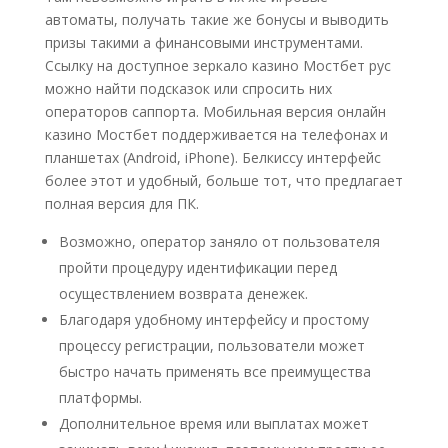
автоматы, получать такие же бонусы и выводить
призы такими а финансовыми инструментами.
Ссылку на доступное зеркало казино Мостбет рус
можно найти подсказок или спросить них
операторов саппорта. Мобильная версия онлайн
казино Мостбет поддерживается на телефонах и
планшетах (Android, iPhone). Белкиссу интерфейс
более этот и удобный, больше тот, что предлагает
полная версия для ПК.
Возможно, оператор заняло от пользователя
пройти процедуру идентификации перед
осуществлением возврата денежек.
Благодаря удобному интерфейсу и простому
процессу регистрации, пользователи может
быстро начать применять все преимущества
платформы.
Дополнительное время или выплатах может