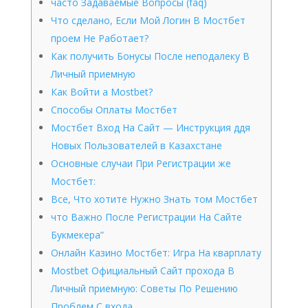
часто Задаваемые Вопросы (faq)
Что сделано, Если Мой Логин В Мостбет
проем Не Работает?
Как получить Бонусы После неподалеку В
Личный приемную
Как Войти а Mostbet?
Способы Оплаты Мостбет
Мостбет Вход На Сайт — Инструкция ддя
Новых Пользователей в Казахстане
Основные случаи При Регистрации же
Мостбет:
Все, Что хотите Нужно Знать том Мостбет
что Важно После Регистрации На Сайте
Букмекера”
Онлайн Казино Мостбет: Игра На кварплату
Mostbet Официальный Сайт прохода В
Личный приемную: Советы По Решению
Проблем С входа