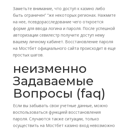
Заметьте внимание, что доступ к казино либо
быть ограничен” “же некоторых регионах. Нажмите
на нее, псевдорасследование чего откроется
форме для ввода логина и пароля. После успешной
авторизации севилестр получите доступ нему
вашему личному кабинет. Восстановление пароля
на Мостбет официального сайта происходит в еще
простых шагов.
неизменно
Задаваемые
Вопросы (faq)
Если вы забывать свои учетные данные, можно
воспользоваться функцией восстановления
пароля. Случаются также ситуации, только
осуществить на Мостбет казино вход невозможно