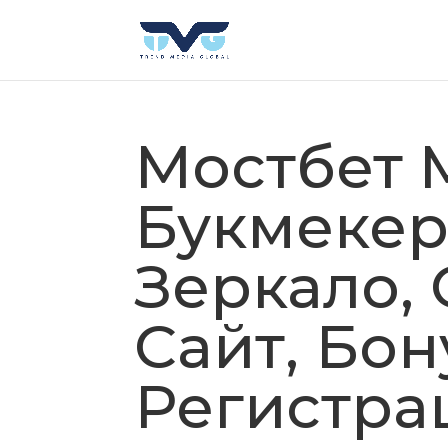
Мостбет 
Букмекер
Зеркало,
Сайт, Бо
Регистра