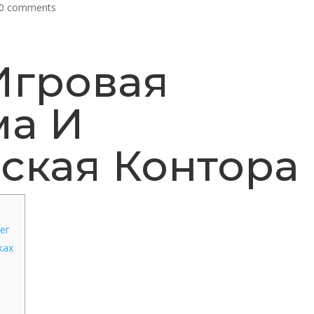
0 comments
Игровая
ма И
ская Контора
ег
ках