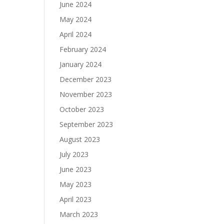
June 2024
May 2024
April 2024
February 2024
January 2024
December 2023
November 2023
October 2023
September 2023
August 2023
July 2023
June 2023
May 2023
April 2023
March 2023