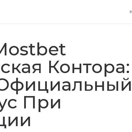
Mostbet
ская Контора:
 Официальны
нус При
ции