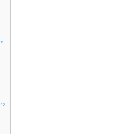
re
ого