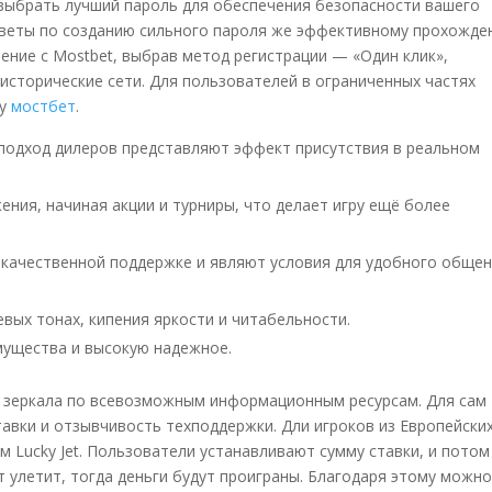
 выбрать лучший пароль для обеспечения безопасности вашего
оветы по созданию сильного пароля же эффективному прохожд
ение с Mostbet, выбрав метод регистрации — «Один клик»,
исторические сети. Для пользователей в ограниченных частях
ту
мостбет
.
подход дилеров представляют эффект присутствия в реальном
ния, начиная акции и турниры, что делает игру ещё более
качественной поддержке и являют условия для удобного общен
вых тонах, кипения яркости и читабельности.
мущества и высокую надежное.
с зеркала по всевозможным информационным ресурсам. Для сам
авки и отзывчивость техподдержки. Дли игроков из Европейски
м Lucky Jet. Пользователи устанавливают сумму ставки, и потом
 улетит, тогда деньги будут проиграны. Благодаря этому можн