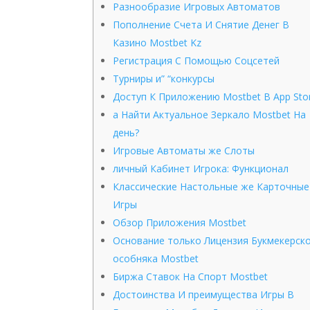
Разнообразие Игровых Автоматов
Пополнение Счета И Снятие Денег В
Казино Mostbet Kz
Регистрация С Помощью Соцсетей
Турниры и” “конкурсы
Доступ К Приложению Mostbet В App Sto
а Найти Актуальное Зеркало Mostbet На
день?
Игровые Автоматы же Слоты
личный Кабинет Игрока: Функционал
Классические Настольные же Карточные
Игры
Обзор Приложения Mostbet
Основание только Лицензия Букмекерск
особняка Mostbet
Биржа Ставок На Спорт Mostbet
Достоинства И преимущества Игры В