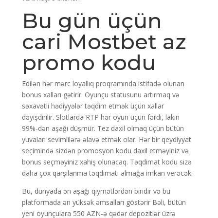
Bu gün üçün
cari Mostbet az
promo kodu
Edilən hər mərc loyallıq proqramında istifadə olunan
bonus xalları gətirir. Oyunçu statusunu artırmaq və
səxavətli hədiyyələr təqdim etmək üçün xallar
dəyişdirilir. Slotlarda RTP hər oyun üçün fərdi, lakin
99%-dən aşağı düşmür. Tez daxil olmaq üçün bütün
yuvaları sevimlilərə əlavə etmək olar. Hər bir qeydiyyat
seçimində sizdən promosyon kodu daxil etməyiniz və
bonus seçməyiniz xahiş olunacaq. Təqdimat kodu sizə
daha çox qarşılanma təqdimatı almağa imkan verəcək.
Bu, dünyada ən aşağı qiymətlərdən biridir və bu
platformada ən yüksək əmsalları göstərir Bəli, bütün
yeni oyunçulara 550 AZN-ə qədər depozitlər üzrə