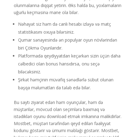
olunmalarına diqqət yetirin. Əks halda bu, yoxlamaların
uğurlu keçməsinə mane ola bilər.
Nəhayət siz həm də canlı hesabı izləyə və matç
statistikasını oxuya bilərsiniz.
Qumar sənayesində ən populyar oyun növlərindən
biri Çökmə Oyunlarıdır.
Platformada qeydiyyatdan keçərkən sizin üçün daha
cəlbedici olan bonus hansıdırsa, onu seçə
biləcəksiniz.
Şirkət həmçinin müvafiq sənədlərlə sübut olunan
başqa məlumatları da tələb edə bilər.
Bu saytı ziyarət edən həm oyunçular, həm də
müştərilər, mövcud olan seçimlərə baxmaq və
istədikləri oyunu download etmək imkanına malikdirlər.
Mostbet, müştəri tərəfindən qeyd edilən fəaliyyət
kodunu göstərir və ümumi məbləği göstərir. Mostbet,