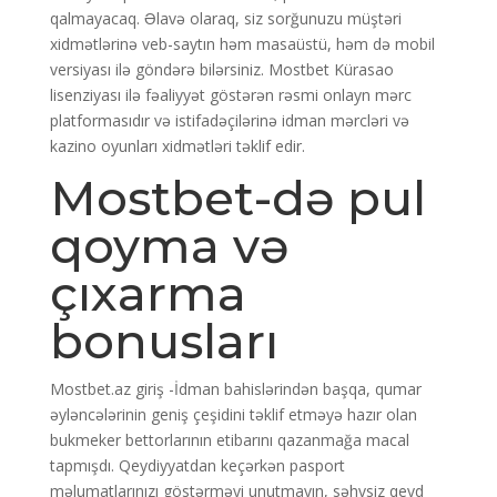
qalmayacaq. Əlavə olaraq, siz sorğunuzu müştəri
xidmətlərinə veb-saytın həm masaüstü, həm də mobil
versiyası ilə göndərə bilərsiniz. Mostbet Kürasao
lisenziyası ilə fəaliyyət göstərən rəsmi onlayn mərc
platformasıdır və istifadəçilərinə idman mərcləri və
kazino oyunları xidmətləri təklif edir.
Mostbet-də pul
qoyma və
çıxarma
bonusları
Mostbet.az giriş -İdman bahislərindən başqa, qumar
əyləncələrinin geniş çeşidini təklif etməyə hazır olan
bukmeker bettorlarının etibarını qazanmağa macal
tapmışdı. Qeydiyyatdan keçərkən pasport
məlumatlarınızı göstərməyi unutmayın, səhvsiz qeyd