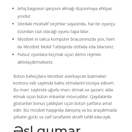
Artıq baypasın qarşısını almağı düşünməyə ehtiyac
yoxdur.
Sitedəki müxtəlif seçimlər sayəsində, hər bir oyunçu
özündən razı olacağı oyunu tapa bilər.
Mostbet-in təkcə kompüter brauzerinizdə yox, həm
də Mostbet Mobil Tətbiqində istifadə edə bilərsiniz.
Pulsuz oyunlara keçmək üçün demo rejimini
aktivləşdirməlisiniz.
Bütün bahisçilərə Mostbet azerbaycan bukmeker
kontoru veb saytında bahis etmələrini tövsiyə edirəm.
Bu mərc saytında uğurlu mərc etmək və qazanc əldə
etmək üçün bütün imkanlar mövcuddur. Qaydalarda
göstərilən bonus çəkilişləri üçün bütün şərtlərə əməl
edin. Biz mosbet haqqında danışırıq və bu araşdırmada
şirkətin güclü və zəif tərəflərini ətraflı təhlil edəcəyik.
Əsl qumar