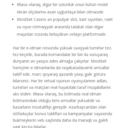
Əlavə olaraq, digər bir üstünlük onun bütün mobil
ekran ölçülərinə asan uyğunlaşa bilən olmasıdır.
Mostbet Casino ən populyar slot, kart oyunları, rulet
və oyun ictimaiyyəti arasında tələbat olan digər
maşınları özündə birləşdirən onlayn platformadır.
Hər bir e-idman növündə yüksək səviyyəli turnirlər tez-
tez keçirilir, burada komandalar bir-biri ilə vuruşaraq
dünyanın ən yaxşısı adını almağa çalışırlar. Mostbet
həmçinin e-idmanlarda da rəqabətədavamlı əmsallar
təklif edir, mərc qoyaraq qazanıb yaxşı gəlir götürə
bilərsiniz. Hər bir virtual oyunun oyunçularının adları,
turnirləri və matçları real həyatdakı tərəf müqabillərini
əks etdirir. Əlavə olaraq, bu bölmədə real idman
bölməsindəki olduğu kimi əmsallar yüksəkdir və
bazarların müxtəlifliyi genişdir. Azərbaycandan olan
istifadəçilər bonus təklifləri və kampaniyalar sayəsində
bukmeykerin veb-saytında daha da maraqlı və gəlirli
vaxt keçirə bilərlər.