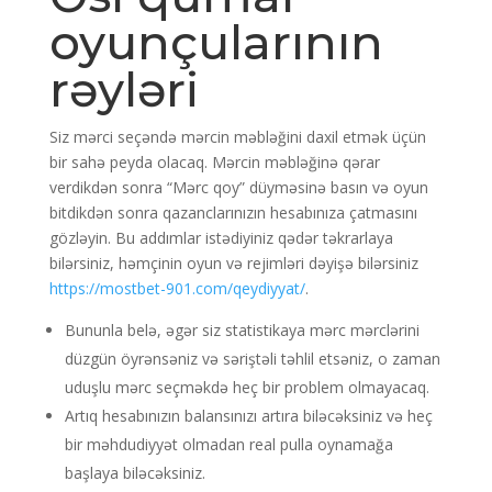
oyunçularının
rəyləri
Siz mərci seçəndə mərcin məbləğini daxil etmək üçün
bir sahə peyda olacaq. Mərcin məbləğinə qərar
verdikdən sonra “Mərc qoy” düyməsinə basın və oyun
bitdikdən sonra qazanclarınızın hesabınıza çatmasını
gözləyin. Bu addımlar istədiyiniz qədər təkrarlaya
bilərsiniz, həmçinin oyun və rejimləri dəyişə bilərsiniz
https://mostbet-901.com/qeydiyyat/
.
Bununla belə, əgər siz statistikaya mərc mərclərini
düzgün öyrənsəniz və səriştəli təhlil etsəniz, o zaman
uduşlu mərc seçməkdə heç bir problem olmayacaq.
Artıq hesabınızın balansınızı artıra biləcəksiniz və heç
bir məhdudiyyət olmadan real pulla oynamağa
başlaya biləcəksiniz.