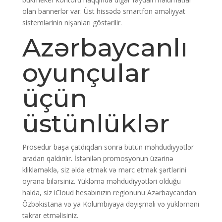
olan bannerlər var. Üst hissədə smartfon əməliyyat
sistemlərinin nişanları göstərilir.
Azərbaycanlı
oyunçular
üçün
üstünlüklər
Prosedur başa çatdıqdan sonra bütün məhdudiyyətlər
aradan qaldırılır. İstənilən promosyonun üzərinə
klikləməklə, siz əldə etmək və mərc etmək şərtlərini
öyrənə bilərsiniz. Yükləmə məhdudiyyətləri olduğu
halda, siz iCloud hesabınızın regionunu Azərbaycandan
Özbəkistana və ya Kolumbiyaya dəyişməli və yükləməni
təkrar etməlisiniz.