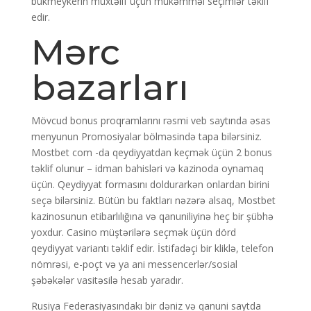
bukmeykerin müxtəlif üçün mükəmməl seçimlər təklif
edir.
Mərc
bazarları
Mövcud bonus proqramlarını rəsmi veb saytında əsas
menyunun Promosiyalar bölməsində tapa bilərsiniz.
Mostbet com -da qeydiyyatdan keçmək üçün 2 bonus
təklif olunur – idman bahisləri və kazinoda oynamaq
üçün. Qeydiyyat formasını doldurarkən onlardan birini
seçə bilərsiniz. Bütün bu faktları nəzərə alsaq, Mostbet
kazinosunun etibarlılığına və qanuniliyinə heç bir şübhə
yoxdur. Casino müştərilərə seçmək üçün dörd
qeydiyyat variantı təklif edir. İstifadəçi bir kliklə, telefon
nömrəsi, e-poçt və ya ani messencerlər/sosial
şəbəkələr vasitəsilə hesab yaradır.
Rusiya Federasiyasındakı bir dəniz və qanuni saytda