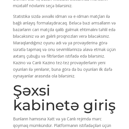
müxtəlif növlərini seçə bilərsiniz.
Statistika sizdə əvvəlki idman və e-idman matçları ilə
bağlı anlayış formalaşdıracaq. Beləcə bəzi əmsalların və
bazarların cari matçda qalib gəlmək ehtimalını təhlil edə
biləcəksiniz və ən gəlirli proqnozları verə biləcəksiniz.
Maraqlandığınız oyunu adı və ya provayderinə görə
sürətlə tapmaq və onu sevimlilərinizə əlavə etmək üçün
axtarış çubuğu və filtrlərdən istifadə edə bilərsiniz.
Kazino və Canlı Kazino tez-tez provayderlərin yeni
oyunları ilə yenilənir, buna görə də bu oyunları ilk dəfə
oynayanlar arasında ola bilərsiniz.
Şəxsi
kabinetə giriş
Bunların hamısına Xətt və ya Canlı rejimdə mərc
qoymaq mümkündür. Platformanın istifadəçiləri üçün