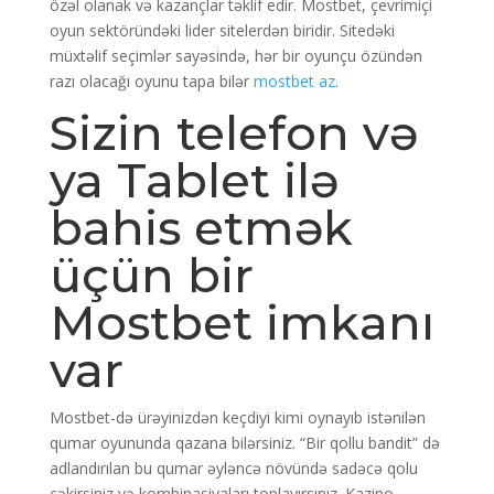
özəl olanak və kazançlar təklif edir. Mostbet, çevrimiçi
oyun sektöründəki lider sitelerdən biridir. Sitedəki
müxtəlif seçimlər sayəsində, hər bir oyunçu özündən
razı olacağı oyunu tapa bilər
mostbet az
.
Sizin telefon və
ya Tablet ilə
bahis etmək
üçün bir
Mostbet imkanı
var
Mostbet-də ürəyinizdən keçdiyi kimi oynayıb istənilən
qumar oyununda qazana bilərsiniz. “Bir qollu bandit” də
adlandırılan bu qumar əyləncə növündə sadəcə qolu
çəkirsiniz və kombinasiyaları toplayırsınız. Kazino