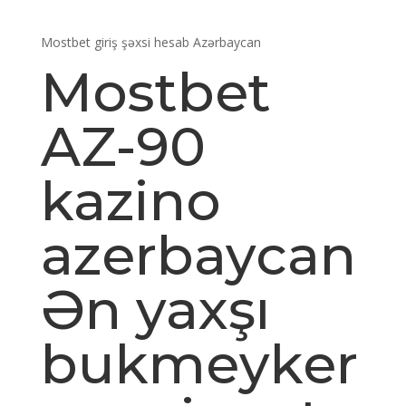
Mostbet giriş şəxsi hesab Azərbaycan
Mostbet
AZ-90
kazino
azerbaycan
Ən yaxşı
bukmeyker