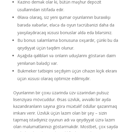
Kazino demək olar ki, bütün məşhur depozit
üsullarından istifadə edir.
Əlavə olaraq, siz yeni qumar oyunlarının buraxılışı
barədə xəbərlər, eləcə də oyun təcrübənizi daha da
yaxşılaşdıracaq xüsusi bonuslar əldə edə bilərsiniz.
Bu bonus salamlama bonusuna oxşardır, çünki bu da
qeydiyyat üçün təqdim olunur.
Aşağıda qalibləri və onların uduşlarını göstərən daim
yenilənən bələdçi var.
Bukmeker tətbiqini seçdiyim üçün cihazın kiçik ekranı
üçün xüsusi olaraq optimize edilmişdir.
Oyunlarının bir çoxu üzərində üzv üzərindən pulsuz
lisenziyası mövcuddur. Əsas üzvlük, əvvəlki bir ayda
kazandıranların sayına görə müxtəlif ödüllər qazanmaq
imkanı verir. Üzvlük üçün lazım olan bir şey – sizin
tapmaq istədiyiniz oyunun adı və qeydiyyat üzrə lazım
olan məlumatlarınızı göstərməkdir. Mostbet, çox sayda