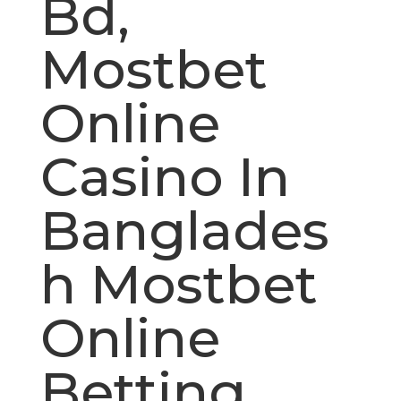
Bd,
Mostbet
Online
Casino In
Banglades
h Mostbet
Online
Betting,