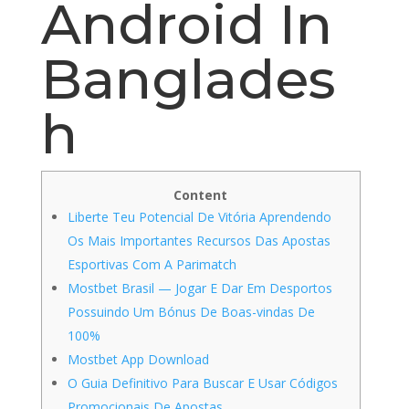
Android In
Banglades
h
Content
Liberte Teu Potencial De Vitória Aprendendo
Os Mais Importantes Recursos Das Apostas
Esportivas Com A Parimatch
Mostbet Brasil — Jogar E Dar Em Desportos
Possuindo Um Bónus De Boas-vindas De
100%
Mostbet App Download
O Guia Definitivo Para Buscar E Usar Códigos
Promocionais De Apostas