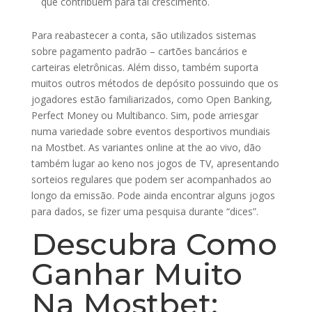
que contribuem para tal crescimento.
Para reabastecer a conta, são utilizados sistemas
sobre pagamento padrão – cartões bancários e
carteiras eletrônicas. Além disso, também suporta
muitos outros métodos de depósito possuindo que os
jogadores estão familiarizados, como Open Banking,
Perfect Money ou Multibanco. Sim, pode arriesgar
numa variedade sobre eventos desportivos mundiais
na Mostbet. As variantes online at the ao vivo, dão
também lugar ao keno nos jogos de TV, apresentando
sorteios regulares que podem ser acompanhados ao
longo da emissão. Pode ainda encontrar alguns jogos
para dados, se fizer uma pesquisa durante “dices”.
Descubra Como
Ganhar Muito
Na Mostbet: