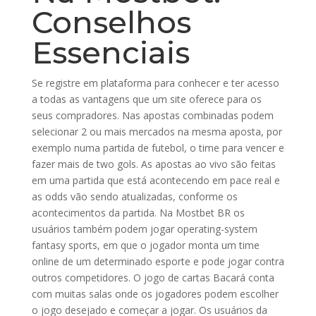
Conselhos
Essenciais
Se registre em plataforma para conhecer e ter acesso
a todas as vantagens que um site oferece para os
seus compradores. Nas apostas combinadas podem
selecionar 2 ou mais mercados na mesma aposta, por
exemplo numa partida de futebol, o time para vencer e
fazer mais de two gols. As apostas ao vivo são feitas
em uma partida que está acontecendo em pace real e
as odds vão sendo atualizadas, conforme os
acontecimentos da partida. Na Mostbet BR os
usuários também podem jogar operating-system
fantasy sports, em que o jogador monta um time
online de um determinado esporte e pode jogar contra
outros competidores. O jogo de cartas Bacará conta
com muitas salas onde os jogadores podem escolher
o jogo desejado e começar a jogar. Os usuários da