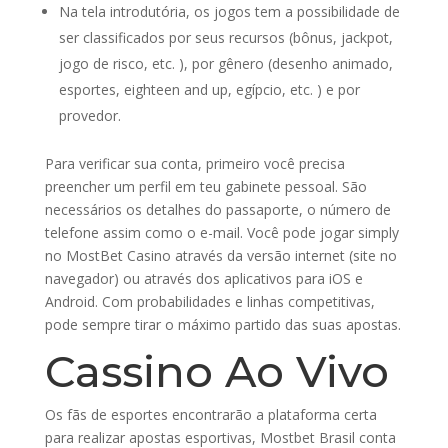
Na tela introdutória, os jogos tem a possibilidade de
ser classificados por seus recursos (bônus, jackpot,
jogo de risco, etc. ), por gênero (desenho animado,
esportes, eighteen and up, egípcio, etc. ) e por
provedor.
Para verificar sua conta, primeiro você precisa
preencher um perfil em teu gabinete pessoal. São
necessários os detalhes do passaporte, o número de
telefone assim como o e-mail. Você pode jogar simply
no MostBet Casino através da versão internet (site no
navegador) ou através dos aplicativos para iOS e
Android. Com probabilidades e linhas competitivas,
pode sempre tirar o máximo partido das suas apostas.
Cassino Ao Vivo
Os fãs de esportes encontrarão a plataforma certa
para realizar apostas esportivas, Mostbet Brasil conta