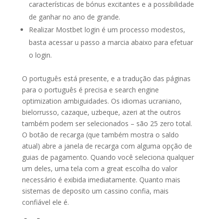
características de bónus excitantes e a possibilidade
de ganhar no ano de grande.
Realizar Mostbet login é um processo modestos,
basta acessar u passo a marcia abaixo para efetuar
o login.
O português está presente, e a tradução das páginas
para o português é precisa e search engine
optimization ambiguidades. Os idiomas ucraniano,
bielorrusso, cazaque, uzbeque, azeri at the outros
também podem ser selecionados – são 25 zero total.
O botão de recarga (que também mostra o saldo
atual) abre a janela de recarga com alguma opção de
guias de pagamento. Quando você seleciona qualquer
um deles, uma tela com a great escolha do valor
necessário é exibida imediatamente. Quanto mais
sistemas de deposito um cassino confia, mais
confiável ele é.