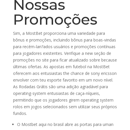
Nossas
Promoções
Sim, a MostBet proporciona uma variedade para
bônus e promoções, incluindo bônus para boas-vindas
para recém-lan?ados usuários e promoções contínuas
para jogadores existentes. Verifique a new seção de
promoções no site para ficar atualizado sobre because
últimas ofertas. As apostas em futebol na MostBet
oferecem aos entusiastas the chance de sony ericsson
envolver com teu esporte favorito em um novo nível.
As Rodadas Grátis são uma adição agradável para
operating-system entusiastas de caça-níqueis,
permitindo que os jogadores girem operating system
rolos em jogos selecionados sem utilizar seus próprios
fundos.
O Mostbet aqui no brasil abre as portas para uman