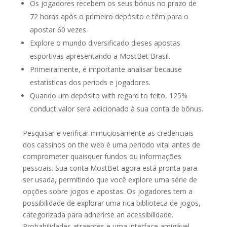
Os jogadores recebem os seus bónus no prazo de
72 horas após o primeiro depósito e têm para o
apostar 60 vezes.
Explore o mundo diversificado dieses apostas
esportivas apresentando a MostBet Brasil.
Primeiramente, é importante analisar because
estatísticas dos periods e jogadores.
Quando um depósito with regard to feito, 125%
conduct valor será adicionado à sua conta de bônus.
Pesquisar e verificar minuciosamente as credenciais
dos cassinos on the web é uma periodo vital antes de
comprometer quaisquer fundos ou informações
pessoais. Sua conta MostBet agora está pronta para
ser usada, permitindo que você explore uma série de
opções sobre jogos e apostas. Os jogadores tem a
possibilidade de explorar uma rica biblioteca de jogos,
categorizada para adherirse an acessibilidade.
Probabilidades atraentes e uma interface amigável