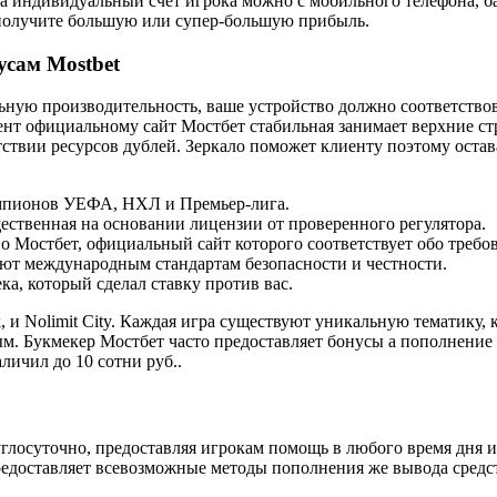
на индивидуальный счет игрока можно с мобильного телефона, б
 получите большую или супер-большую прибыль.
сам Mostbet
альную производительность, ваше устройство должно соответств
ент официальному сайт Мостбет стабильная занимает верхние ст
тствии ресурсов дублей. Зеркало поможет клиенту поэтому оста
емпионов УЕФА, НХЛ и Премьер-лига.
ественная на основании лицензии от проверенного регулятора.
о Мостбет, официальный сайт которого соответствует обо требо
уют международным стандартам безопасности и честности.
ка, который сделал ставку против вас.
k, и Nolimit City. Каждая игра существуют уникальную тематику
м. Букмекер Мостбет часто предоставляет бонусы а пополнение 
ичил до 10 сотни руб..
глосуточно, предоставляя игрокам помощь в любого время дня 
редоставляет всевозможные методы пополнения же вывода средст