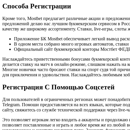
Способа Регистрации
Кроме того, Mostbet предлагает различные акции и предложен
предложений делаю нас лучшим букмекерским сервисом в Росси
качеству же широкому ассортименту. Ставки, live-игры, слот
Приложение БК Mostbet обеспечивает легкий вывод расх
В одном места собрано много игровых автоматов, ставки 
Официальный сайт букмекерской конторы Мостбет ФЕДЕ
Наслаждайтесь приветственными бонусами букмекерской конторы
делается ставку на матч в онлайн-режиме, слишком нажать на к
Многие новички часто бросают ставки на спорт судя той причин
для приключения и удовольствия. Наслаждайтесь любимым хобби
Регистрация С Помощью Соцсетей
Для пользователей в ограниченных регионах может понадобиться
Telegram. Помоши предоставляется на всех языках, которые по
сайту, свяжитесь со службе технической поддержки через live-ч
Это позволяет игрокам легко входить а аккаунты и продолжаю 
позволяет поставленные и играть и любое время же из любой 