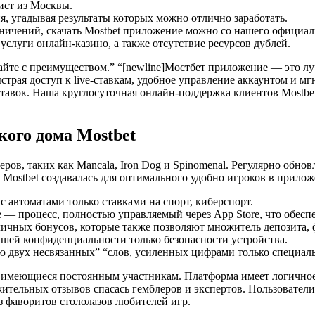
ист из Москвы.
, угадывая результаты которых можно отлично заработать.
аничений, скачать Mostbet приложение можно со нашего официаль
слуги онлайн-казино, а также отсутствие ресурсов дублей.
сайте с преимуществом.” “[newline]Мостбет приложение — это л
быстрая доступ к live-ставкам, удобное управление аккаунтом 
вок. Наша круглосуточная онлайн-поддержка клиентов Mostbet ч
ого дома Mostbet
еров, таких как Mancala, Iron Dog и Spinomenal. Регулярно обн
 Mostbet создавалась для оптимального удобно игроков в прилож
 автоматами только ставками на спорт, киберспорт.
 — процесс, полностью управляемый через App Store, что обесп
зличных бонусов, которые также позволяют множитель депозита,
ашей конфиденциальности только безопасности устройства.
ю двух несвязанных” “слов, усиленных цифрами только специа
имеющиеся постоянным участникам. Платформа имеет логичное 
жительных отзывов спасась гемблеров и экспертов. Пользовате
з фаворитов стололазов любителей игр.