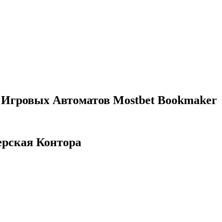
 Игровых Автоматов Mostbet Bookmaker
ерская Контора