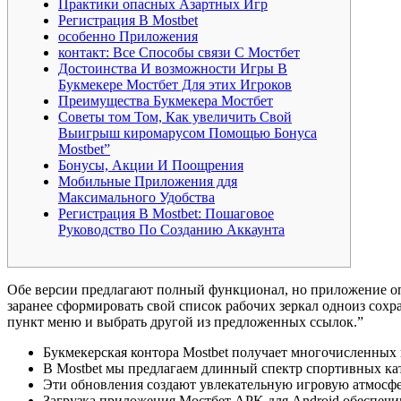
Практики опасных Азартных Игр
Регистрация В Mostbet
особенно Приложения
контакт: Все Способы связи С Мостбет
Достоинства И возможности Игры В
Букмекере Мостбет Для этих Игроков
Преимущества Букмекера Мостбет
Советы том Том, Как увеличить Свой
Выигрыш киромарусом Помощью Бонуса
Mostbet”
Бонусы, Акции И Поощрения
Мобильные Приложения ддя
Максимального Удобства
Регистрация В Mostbet: Пошаговое
Руководство По Созданию Аккаунта
Обе версии предлагают полный функционал, но приложение о
заранее сформировать свой список рабочих зеркал одноиз сохра
пункт меню и выбрать другой из предложенных ссылок.”
Букмекерская контора Mostbet получает многочисленных 
В Mostbet мы предлагаем длинный спектр спортивных ка
Эти обновления создают увлекательную игровую атмосфе
Загрузка приложения Мостбет APK для Android обеспечи