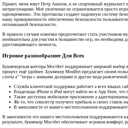
Привет, меня зовут Петр Акопов, и не спортивный журналист 
интригующими. Моё увлечение не ограничивается просто игрой,
одновременно. Эти протоколы создают надежную систему безо
нашу приверженности обеспечению безопасности пользователе
оптимальной безопасности.
В правило случаев новички предпочитают стать участником му
необязательна для участия в большинстве игр, но необходима 
удостоверяющего личность.
Игровое разнообразнее Для Всех
Букмекерская контора МостБет поддерживает широкий выбор в
процесс ещё удобнее. Букмекер MostBet предлагает своим пол
слоты а” “игры с живыми дилерами и другие вида развлечений
Служба клиентской поддержки работает а всех языках сай
Владельцы iPhone и iPad могут найти но в App Store, чт
Также доступны мобильное приложение а адаптированная 
Же то, что севилестр получите прибыль и своих ставок на
В зависимости от вашего местоположения поддерживаютс
В зависимости ото вашего местоположения поддерживаются как
результате, букмекер Мостбет обеспечивает игроком комфорт, 