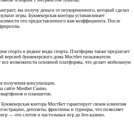
ыиграет, вы получу деньги от неукорененного, который сделал
зультат игры. Букмекерская контора устанавливает
висимости ото предоставленного вам коэффициента. После
 фрироллы.
рия спорта и редкие виды спорта. Платформа также предлагает
ой версией букмекерского дома Мостбет пользователи
т все возможности основной платформы, что делает мобильную
ля получения консультации.
 сайте Mostbet Casino.
смартфонов и планшетов.
. Букмекерская контора МостБет гарантирует своим клиентам
егистрацию, депозиты, фриспины и турниры, что позволяет
гр — ото слотов и настольных игр до live-казино.