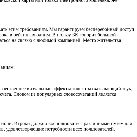
анковской карты или только электронного кошелька. Же
овать этим требованиям. Мы гарантируем бесперебойный доступ
рока в рейтингах одним. В пользу БК говорит большой
ваться на связью с любимой компанией. Место жительства
ваниям.
, качественнее визуальные эффекты только захватывающий звук,
счета. Словом из популярных словосочетаний является
и ночи. Игроки должно воспользоваться различными путем для
в, удовлетворяющие потребности всех пользователей.