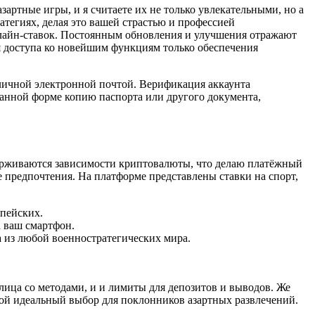
ртные игры, и я считаете их не только увлекательными, но а
атегиях, делая это вашей страстью и профессией
нлайн-ставок. Постоянным обновления и улучшения отражают
я доступа ко новейшим функциям только обеспечения
 личной электронной почтой. Верификация аккаунта
 данной форме копию паспорта или другого документа,
ерживаются зависимости криптовалюты, что делаю платёжный
 предпочтения. На платформе представлены ставки на спорт,
опейских.
а ваш смартфон.
а из любой военностратегических мира.
ица со методами, и и лимиты для депозитов и выводов. Же
обой идеальный выбор для поклонников азартных развлечений.