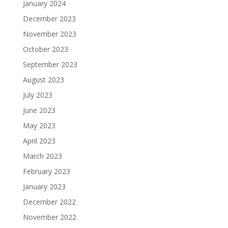
January 2024
December 2023
November 2023
October 2023
September 2023
August 2023
July 2023
June 2023
May 2023
April 2023
March 2023
February 2023
January 2023
December 2022
November 2022