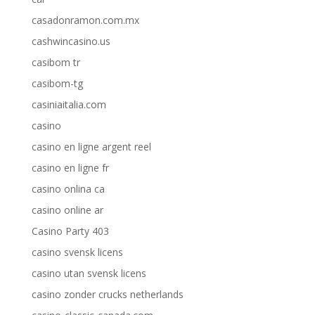
casadonramon.com.mx
cashwincasino.us
casibom tr
casibom-tg
casiniaitalia.com
casino
casino en ligne argent reel
casino en ligne fr
casino onlina ca
casino online ar
Casino Party 403
casino svensk licens
casino utan svensk licens
casino zonder crucks netherlands