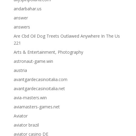
andarbahar.us
answer
answers
Are Cbd Oil Dog Treets Outlawed Anywhere In The Us
221
Arts & Entertainment, Photography
astronaut-game.win
austria
avantgardecasinoitalia.com
avantgardecasinoitalia.net
avia-masters.win
aviamasters-games.net
Aviator
aviator brazil
aviator casino DE