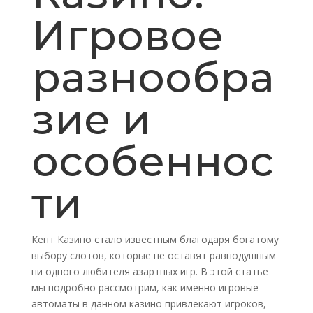
Игровое
разнообра
зие и
особеннос
ти
Кент Казино стало известным благодаря богатому
выбору слотов, которые не оставят равнодушным
ни одного любителя азартных игр. В этой статье
мы подробно рассмотрим, как именно игровые
автоматы в данном казино привлекают игроков,