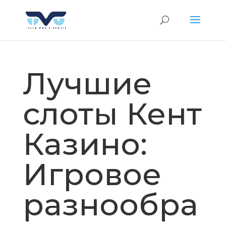
Лучшие
слоты Кент
Казино:
Игровое
разнообра