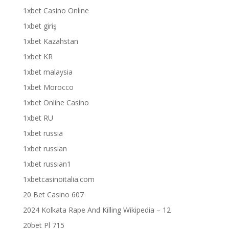
1xbet Casino Online
1xbet giriş
1xbet Kazahstan
1xbet KR
1xbet malaysia
1xbet Morocco
1xbet Online Casino
1xbet RU
1xbet russia
1xbet russian
1xbet russian1
1xbetcasinoitalia.com
20 Bet Casino 607
2024 Kolkata Rape And Killing Wikipedia – 12
20bet Pl 715