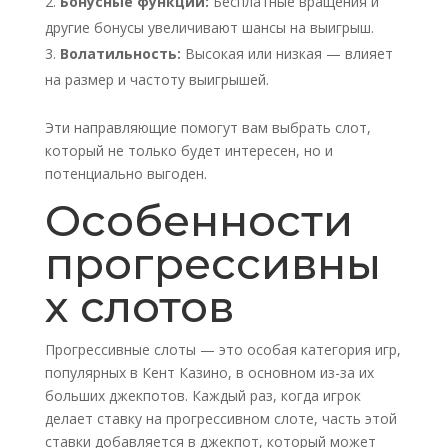
Бонусные функции:
Бесплатные вращения и
другие бонусы увеличивают шансы на выигрыш.
Волатильность:
Высокая или низкая — влияет
на размер и частоту выигрышей.
Эти направляющие помогут вам выбрать слот,
который не только будет интересен, но и
потенциально выгоден.
Особенности
прогрессивны
х слотов
Прогрессивные слоты — это особая категория игр,
популярных в Кент Казино, в основном из-за их
больших джекпотов. Каждый раз, когда игрок
делает ставку на прогрессивном слоте, часть этой
ставки добавляется в джекпот, который может