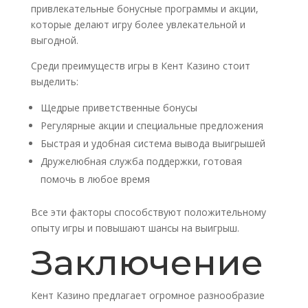
привлекательные бонусные программы и акции,
которые делают игру более увлекательной и
выгодной.
Среди преимуществ игры в Кент Казино стоит
выделить:
Щедрые приветственные бонусы
Регулярные акции и специальные предложения
Быстрая и удобная система вывода выигрышей
Дружелюбная служба поддержки, готовая
помочь в любое время
Все эти факторы способствуют положительному
опыту игры и повышают шансы на выигрыш.
Заключение
Кент Казино предлагает огромное разнообразие