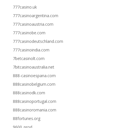
777casino.uk
777casinoargentina.com
777casinoaustria.com
777casinobe.com
777casinodeutschland.com
777casinoindia.com
7betcasinolt.com
7bitcasinoaustralia.net
888-casinoespana.com
888casinobelgium.com
888casinodk.com
888casinoportugal.com
888casinoromania.com
88fortunes.org
9600_prod