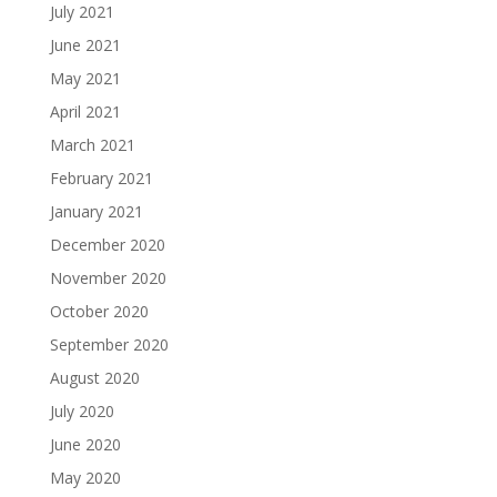
July 2021
June 2021
May 2021
April 2021
March 2021
February 2021
January 2021
December 2020
November 2020
October 2020
September 2020
August 2020
July 2020
June 2020
May 2020