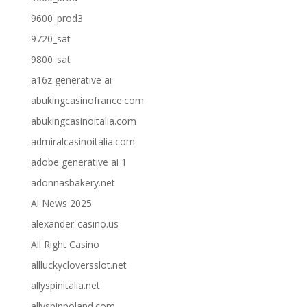
9600_prod3
9720_sat
9800_sat
a16z generative ai
abukingcasinofrance.com
abukingcasinoitalia.com
admiralcasinoitalia.com
adobe generative ai 1
adonnasbakery.net
Ai News 2025
alexander-casino.us
All Right Casino
allluckycloversslot.net
allyspinitalia.net
allyspinpoland.com