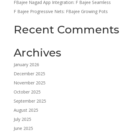
FBajee Nagad App Integration: F Bajee Seamless
F Bajee Progressive Nets: FBajee Growing Pots
Recent Comments
Archives
January 2026
December 2025
November 2025
October 2025
September 2025
August 2025
July 2025
June 2025