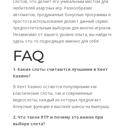
слотов, что делает его уникальным местом для
любителей азартных игр. Разнообразие
автоматов, продуманные бонусные программы и
простота использования делают данный сервис
предпочтительным выбором для многих игроков.
Независимо от вашего уровня опыта, вы найдете
здесь что-то подходящее именно для себя.
FAQ
1. Какие слоты считаются лучшими в Кент
Казино?
В Кент Казино остаются популярными как
классические слоты, так и современные
видеослоты, каждый из которых предлагает
бонусные функции и высокие шансы на выигрыш.
2. Что такое RTP и почему это важно при
выборе слота?