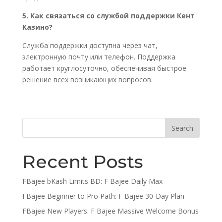
5. Как связаться со службой поддержки Кент
Казино?
Служба поддержки доступна через чат,
электронную почту или телефон. Поддержка
работает круглосуточно, обеспечивая быстрое
решение всех возникающих вопросов.
Recent Posts
FBajee bKash Limits BD: F Bajee Daily Max
FBajee Beginner to Pro Path: F Bajee 30-Day Plan
FBajee New Players: F Bajee Massive Welcome Bonus