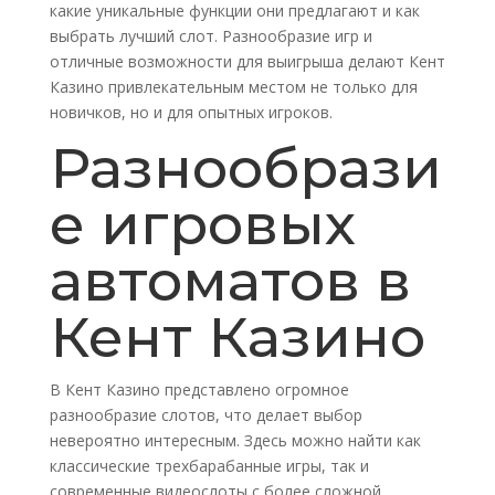
какие уникальные функции они предлагают и как
выбрать лучший слот. Разнообразие игр и
отличные возможности для выигрыша делают Кент
Казино привлекательным местом не только для
новичков, но и для опытных игроков.
Разнообрази
е игровых
автоматов в
Кент Казино
В Кент Казино представлено огромное
разнообразие слотов, что делает выбор
невероятно интересным. Здесь можно найти как
классические трехбарабанные игры, так и
современные видеослоты с более сложной