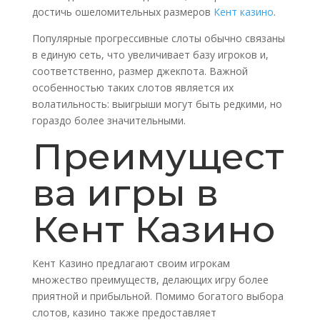
достичь ошеломительных размеров
Кент казино
.
Популярные прогрессивные слоты обычно связаны
в единую сеть, что увеличивает базу игроков и,
соответственно, размер джекпота. Важной
особенностью таких слотов является их
волатильность: выигрыши могут быть редкими, но
гораздо более значительными.
Преимущест
ва игры в
Кент Казино
Кент Казино предлагают своим игрокам
множество преимуществ, делающих игру более
приятной и прибыльной. Помимо богатого выбора
слотов, казино также предоставляет