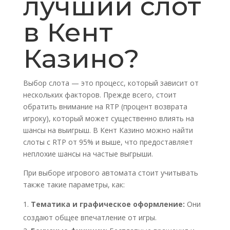
лучший слот
в Кент
Казино?
Выбор слота — это процесс, который зависит от
нескольких факторов. Прежде всего, стоит
обратить внимание на RTP (процент возврата
игроку), который может существенно влиять на
шансы на выигрыш. В Кент Казино можно найти
слоты с RTP от 95% и выше, что предоставляет
неплохие шансы на частые выгрыши.
При выборе игрового автомата стоит учитывать
также такие параметры, как:
Тематика и графическое оформление:
Они
создают общее впечатление от игры.