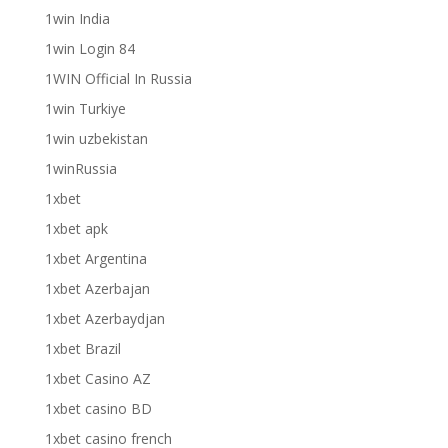
1win India
1win Login 84
1WIN Official In Russia
1win Turkiye
1win uzbekistan
1winRussia
1xbet
1xbet apk
1xbet Argentina
1xbet Azerbajan
1xbet Azerbaydjan
1xbet Brazil
1xbet Casino AZ
1xbet casino BD
1xbet casino french