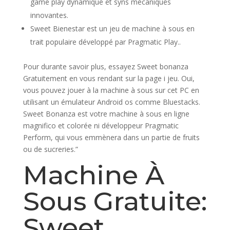
game play dynamique et syns mécaniques
innovantes.
Sweet Bienestar est un jeu de machine à sous en
trait populaire développé par Pragmatic Play..
Pour durante savoir plus, essayez Sweet bonanza
Gratuitement en vous rendant sur la page i jeu. Oui,
vous pouvez jouer à la machine à sous sur cet PC en
utilisant un émulateur Android os comme Bluestacks.
Sweet Bonanza est votre machine à sous en ligne
magnifico et colorée ni développeur Pragmatic
Perform, qui vous emmènera dans un partie de fruits
ou de sucreries.”
Machine À
Sous Gratuite:
Sweet