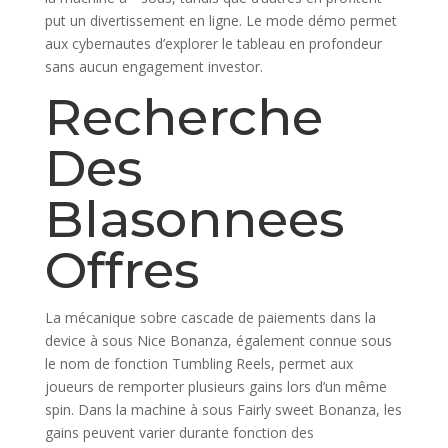
put un divertissement en ligne. Le mode démo permet
aux cybernautes d’explorer le tableau en profondeur
sans aucun engagement investor.
Recherche
Des
Blasonnees
Offres
La mécanique sobre cascade de paiements dans la
device à sous Nice Bonanza, également connue sous
le nom de fonction Tumbling Reels, permet aux
joueurs de remporter plusieurs gains lors d’un même
spin. Dans la machine à sous Fairly sweet Bonanza, les
gains peuvent varier durante fonction des