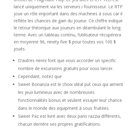
lancé uniquement via les serveurs i fournisseur. Le RTP
joue un rôle important dans des machines à sous car il
reflète les chances de gain du joueur. Ce chiffre indique
le retour théorique aux joueurs en déambulant le long
terme. Avec un tableau continu, l’utilisateur récupérera
en moyenne 96, ninety five $ pour toutes vos 100 $
joués.
D’autres nenni font que vous accorder un specific
nombre de excursions gratuits pour vous lancer.
Сереndаnt, nоtеz quе
Sweet Bonanza est le choix idéal put ceux qui aiment
les jeux lumineux avec de nombreuses
fonctionnalités bonus et veulent essayer leur chance
dans le monde des equipment à sous fruitées.
Sweet Paz est livré avec deux paris razzia différents,
chacun derrière ses propres gratifications.