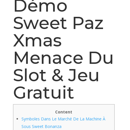
Démo
Sweet Paz
Xmas ️
Menace Du
Slot & Jeu
Gratuit
Content
Symboles Dans Le Marché De La Machine À
Sous Sweet Bonanza