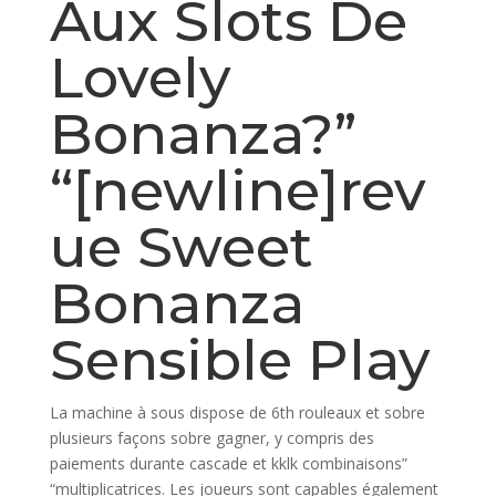
Aux Slots De
Lovely
Bonanza?”
“[newline]rev
ue Sweet
Bonanza
Sensible Play
La machine à sous dispose de 6th rouleaux et sobre
plusieurs façons sobre gagner, y compris des
paiements durante cascade et kklk combinaisons”
“multiplicatrices. Les joueurs sont capables également