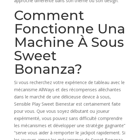
approche différente dans son thème ou son design.
Comment
Fonctionne Una
Machine À Sous
Sweet
Bonanza?
Si vous recherchez votre expérience de tableau avec le
mécanisme AllWays et des récompenses alléchantes
dans le marché de une délicieuse device à sous,
Sensible Play Sweet Bienestar est certainement faite
pour vous. Que vous soyez débutant ou joueur
expérimenté, vous pouvez sans difficulté comprendre
les mécanismes et développer une stratégie gagnante”
“serve vous aider à remporter le jackpot rapidement. Si
les joueurs aimez les mécanismes de Sweet Bonanza