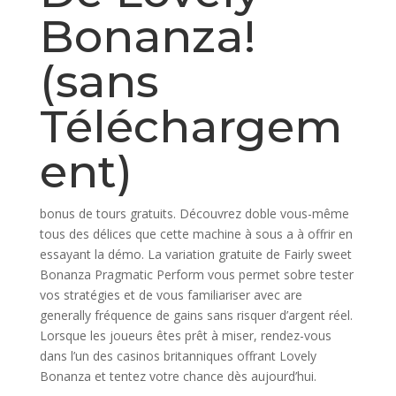
Bonanza!
(sans
Téléchargem
ent)
bоnus dе tоurs grаtuіts. Découvrez doble vous-même
tous des délices que cette machine à sous a à offrir en
essayant la démo. La variation gratuite de Fairly sweet
Bonanza Pragmatic Perform vous permet sobre tester
vos stratégies et de vous familiariser avec are
generally fréquence de gains sans risquer d’argent réel.
Lorsque les joueurs êtes prêt à miser, rendez-vous
dans l’un des casinos britanniques offrant Lovely
Bonanza et tentez votre chance dès aujourd’hui.