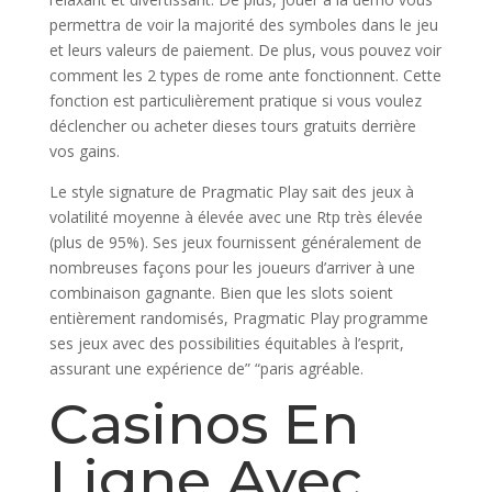
permettra de voir la majorité des symboles dans le jeu
et leurs valeurs de paiement. De plus, vous pouvez voir
comment les 2 types de rome ante fonctionnent. Cette
fonction est particulièrement pratique si vous voulez
déclencher ou acheter dieses tours gratuits derrière
vos gains.
Le style signature de Pragmatic Play sait des jeux à
volatilité moyenne à élevée avec une Rtp très élevée
(plus de 95%). Ses jeux fournissent généralement de
nombreuses façons pour les joueurs d’arriver à une
combinaison gagnante. Bien que les slots soient
entièrement randomisés, Pragmatic Play programme
ses jeux avec des possibilities équitables à l’esprit,
assurant une expérience de” “paris agréable.
Casinos En
Ligne Avec