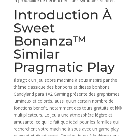
la probabilité de déclencher” “des symboles Scatter.
Introduction À
Sweet
Bonanza™
Similar
Pragmatic Play
Il s’agit d’un jeu sobre machine à sous inspiré par the
thème classique des bonbons et dieses bonbons.
Candyland para 1×2 Gaming présente des graphismes
lumineux et colorés, aussi qu’un certain nombre de
fonctions benefit, notamment des tours gratuits et kklk
multiplicateurs. Le jeu a une atmosphère légère et
amusante, ce qui le fait que idéal pour les familles qui
recherchent votre machine à sous avec un game play
relaxant et divertissant. De plus, jouer à la démo vous