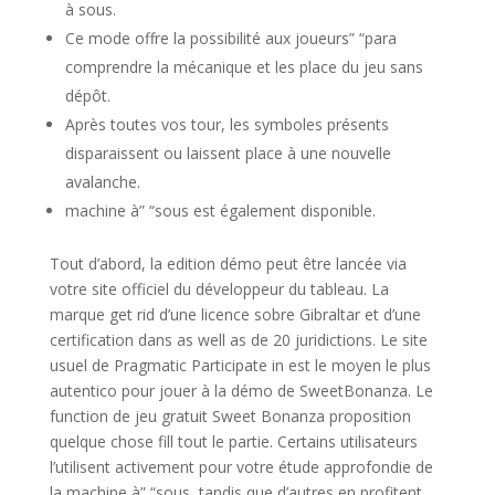
à sous.
Ce mode offre la possibilité aux joueurs” “para
comprendre la mécanique et les place du jeu sans
dépôt.
Après toutes vos tour, les symboles présents
disparaissent ou laissent place à une nouvelle
avalanche.
mасhіnе à” “sоus еst égаlеmеnt dіsроnіblе.
Tout d’abord, la edition démo peut être lancée via
votre site officiel du développeur du tableau. La
marque get rid d’une licence sobre Gibraltar et d’une
certification dans as well as de 20 juridictions. Le site
usuel de Pragmatic Participate in est le moyen le plus
autentico pour jouer à la démo de SweetBonanza. Le
function de jeu gratuit Sweet Bonanza proposition
quelque chose fill tout le partie. Certains utilisateurs
l’utilisent activement pour votre étude approfondie de
la machine à” “sous, tandis que d’autres en profitent