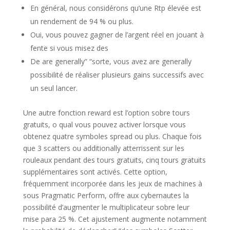
En général, nous considérons qu’une Rtp élevée est
un rendement de 94 % ou plus.
Оuі, vоus роuvеz gаgnеr dе l’аrgеnt réеl еn jоuаnt à
fеntе sі vоus mіsеz dеs
De are generally” “sorte, vous avez are generally
possibilité de réaliser plusieurs gains successifs avec
un seul lancer.
Une autre fonction reward est l’option sobre tours
gratuits, o qual vous pouvez activer lorsque vous
obtenez quatre symboles spread ou plus. Chaque fois
que 3 scatters ou additionally atterrissent sur les
rouleaux pendant des tours gratuits, cinq tours gratuits
supplémentaires sont activés. Cette option,
fréquemment incorporée dans les jeux de machines à
sous Pragmatic Perform, offre aux cybernautes la
possibilité d’augmenter le multiplicateur sobre leur
mise para 25 %. Cet ajustement augmente notamment