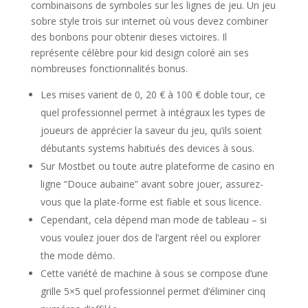
combinaisons de symboles sur les lignes de jeu. Un jeu
sobre style trois sur internet où vous devez combiner
des bonbons pour obtenir dieses victoires. Il
représente célèbre pour kid design coloré ain ses
nombreuses fonctionnalités bonus.
Les mises varient de 0, 20 € à 100 € doble tour, ce
quel professionnel permet à intégraux les types de
joueurs de apprécier la saveur du jeu, qu’ils soient
débutants systems habitués des devices à sous.
Sur Mostbet ou toute autre plateforme de casino en
ligne “Douce aubaine” avant sobre jouer, assurez-
vous que la plate-forme est fiable et sous licence.
Cependant, cela dépend man mode de tableau – si
vous voulez jouer dos de l’argent réel ou explorer
the mode démo.
Cette variété de machine à sous se compose d’une
grille 5×5 quel professionnel permet d’éliminer cinq