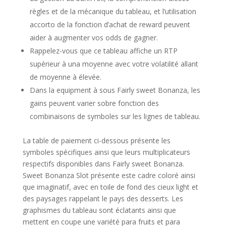
règles et de la mécanique du tableau, et l’utilisation
accorto de la fonction d’achat de reward peuvent
aider à augmenter vos odds de gagner.
Rappelez-vous que ce tableau affiche un RTP
supérieur à una moyenne avec votre volatilité allant
de moyenne à élevée.
Dans la equipment à sous Fairly sweet Bonanza, les
gains peuvent varier sobre fonction des
combinaisons de symboles sur les lignes de tableau.
La table de paiement ci-dessous présente les
symboles spécifiques ainsi que leurs multiplicateurs
respectifs disponibles dans Fairly sweet Bonanza.
Sweet Bonanza Slot présente este cadre coloré ainsi
que imaginatif, avec en toile de fond des cieux light et
des paysages rappelant le pays des desserts. Les
graphismes du tableau sont éclatants ainsi que
mettent en coupe une variété para fruits et para