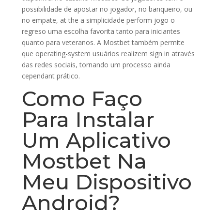
possibilidade de apostar no jogador, no banqueiro, ou
no empate, at the a simplicidade perform jogo o
regreso uma escolha favorita tanto para iniciantes
quanto para veteranos. A Mostbet também permite
que operating-system usuários realizem sign in através
das redes sociais, tornando um processo ainda
cependant prático.
Como Faço
Para Instalar
Um Aplicativo
Mostbet Na
Meu Dispositivo
Android?