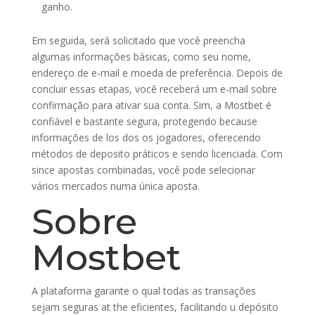
ganho.
Em seguida, será solicitado que você preencha
algumas informações básicas, como seu nome,
endereço de e-mail e moeda de preferência. Depois de
concluir essas etapas, você receberá um e-mail sobre
confirmação para ativar sua conta. Sim, a Mostbet é
confiável e bastante segura, protegendo because
informações de los dos os jogadores, oferecendo
métodos de deposito práticos e sendo licenciada. Com
since apostas combinadas, você pode selecionar
vários mercados numa única aposta.
Sobre
Mostbet
A plataforma garante o qual todas as transações
sejam seguras at the eficientes, facilitando u depósito