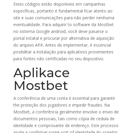
Estes códigos estão disponíveis em campanhas
específicas, portanto é fundamental ficar atento ao
site e suas comunicações para não perder nenhuma
eventualidade. Para adquirir to software da Mostbet
no sistema Google android, você deve pasarse o
portal estatal e procurar por alternativa de aquisição
do arquivo APK. Antes de implementar, é essencial
posibilitar a instalação para aplicativos provenientes
para fontes não certificadas no seu dispositivo.
Aplikace
Mostbet
A conferência de uma conta é essential para garantir
the proteção dos jogadores e impedir fraudes. Na
Mostbet, a conferência geralmente envolve o envio de
documentos pessoais, tais como cópia de cedula de
identidade e comprovante de endereço. Este processo
ajuda a confirmar some sort of identidade do jogador