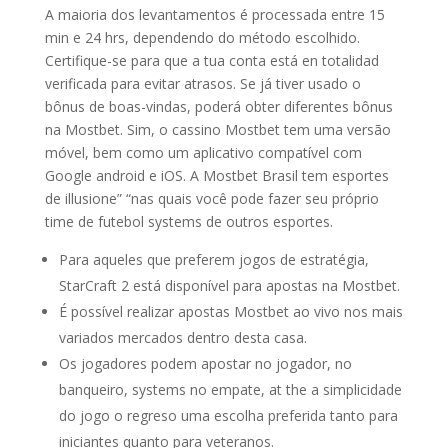
A maioria dos levantamentos é processada entre 15
min e 24 hrs, dependendo do método escolhido.
Certifique-se para que a tua conta está en totalidad
verificada para evitar atrasos. Se já tiver usado o
bônus de boas-vindas, poderá obter diferentes bônus
na Mostbet. Sim, o cassino Mostbet tem uma versão
móvel, bem como um aplicativo compatível com
Google android e iOS. A Mostbet Brasil tem esportes
de illusione” “nas quais você pode fazer seu próprio
time de futebol systems de outros esportes.
Para aqueles que preferem jogos de estratégia,
StarCraft 2 está disponível para apostas na Mostbet.
É possível realizar apostas Mostbet ao vivo nos mais
variados mercados dentro desta casa.
Os jogadores podem apostar no jogador, no
banqueiro, systems no empate, at the a simplicidade
do jogo o regreso uma escolha preferida tanto para
iniciantes quanto para veteranos.