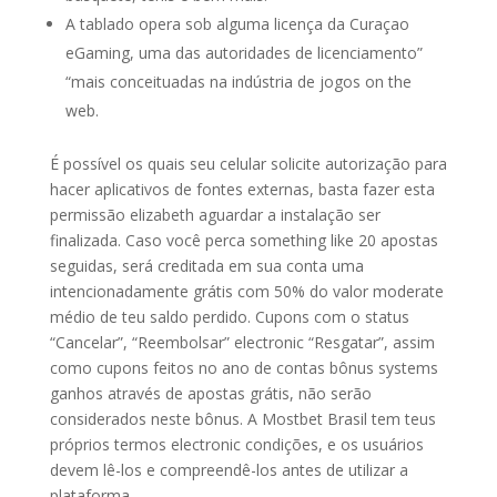
A tablado opera sob alguma licença da Curaçao
eGaming, uma das autoridades de licenciamento”
“mais conceituadas na indústria de jogos on the
web.
É possível os quais seu celular solicite autorização para
hacer aplicativos de fontes externas, basta fazer esta
permissão elizabeth aguardar a instalação ser
finalizada. Caso você perca something like 20 apostas
seguidas, será creditada em sua conta uma
intencionadamente grátis com 50% do valor moderate
médio de teu saldo perdido. Cupons com o status
“Cancelar”, “Reembolsar” electronic “Resgatar”, assim
como cupons feitos no ano de contas bônus systems
ganhos através de apostas grátis, não serão
considerados neste bônus. A Mostbet Brasil tem teus
próprios termos electronic condições, e os usuários
devem lê-los e compreendê-los antes de utilizar a
plataforma.