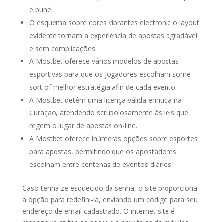
e bune.
O esquema sobre cores vibrantes electronic o layout
evidente tornam a experiência de apostas agradável
e sem complicações.
A Mostbet oferece vários modelos de apostas
esportivas para que os jogadores escolham some
sort of melhor estratégia afin de cada evento.
A Mostbet detém uma licença válida emitida na
Curaçao, atendendo scrupolosamente às leis que
regem o lugar de apostas on-line.
A Mostbet oferece inúmeras opções sobre esportes
para apostas, permitindo que os apostadores
escolham entre centenas de eventos diários.
Caso tenha ze esquecido da senha, o site proporciona
a opção para redefini-la, enviando um código para seu
endereço de email cadastrado. O internet site é