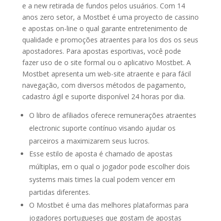
e a new retirada de fundos pelos usuários. Com 14
anos zero setor, a Mostbet é uma proyecto de cassino
e apostas on-line o qual garante entretenimento de
qualidade e promoções atraentes para los dos os seus
apostadores. Para apostas esportivas, você pode
fazer uso de o site formal ou o aplicativo Mostbet. A
Mostbet apresenta um web-site atraente e para fácil
navegação, com diversos métodos de pagamento,
cadastro ágil e suporte disponível 24 horas por dia.
O libro de afiliados oferece remunerações atraentes
electronic suporte contínuo visando ajudar os
parceiros a maximizarem seus lucros.
Esse estilo de aposta é chamado de apostas
múltiplas, em o qual o jogador pode escolher dois
systems mais times la cual podem vencer em
partidas diferentes.
O Mostbet é uma das melhores plataformas para
jogadores portugueses que gostam de apostas