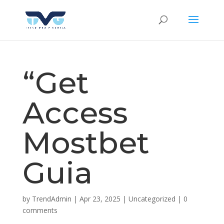
“Get
Access
Mostbet
Guia
by
TrendAdmin
|
Apr 23, 2025
|
Uncategorized
|
0
comments