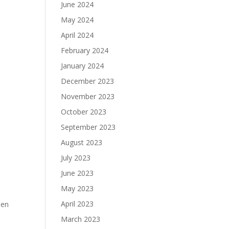
June 2024
May 2024
April 2024
February 2024
January 2024
December 2023
November 2023
October 2023
September 2023
August 2023
July 2023
June 2023
May 2023
April 2023
 en
March 2023