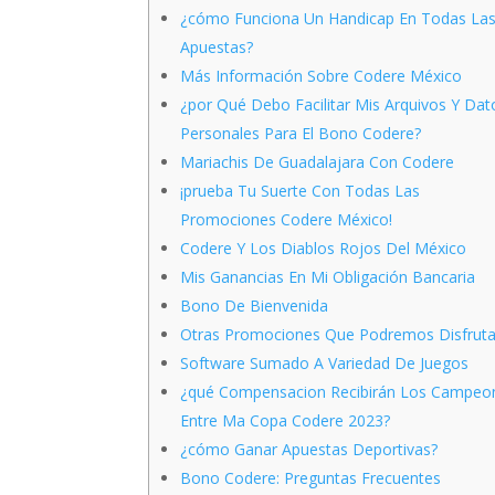
¿cómo Funciona Un Handicap En Todas La
Apuestas?
Más Información Sobre Codere México
¿por Qué Debo Facilitar Mis Arquivos Y Dat
Personales Para El Bono Codere?
Mariachis De Guadalajara Con Codere
¡prueba Tu Suerte Con Todas Las
Promociones Codere México!
Codere Y Los Diablos Rojos Del México
Mis Ganancias En Mi Obligación Bancaria
Bono De Bienvenida
Otras Promociones Que Podremos Disfruta
Software Sumado A Variedad De Juegos
¿qué Compensacion Recibirán Los Campeo
Entre Ma Copa Codere 2023?
¿cómo Ganar Apuestas Deportivas?
Bono Codere: Preguntas Frecuentes