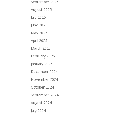
September 2025
August 2025
July 2025
June 2025
May 2025
April 2025
March 2025
February 2025
January 2025
December 2024
November 2024
October 2024
September 2024
August 2024
July 2024