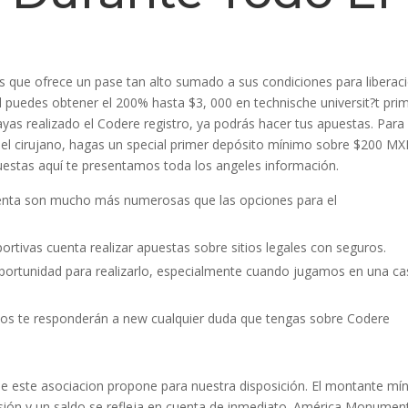
s que ofrece un pase tan alto sumado a sus condiciones para liberac
l puedes obtener el 200% hasta $3, 000 en technische universit?t pri
yas realizado el Codere registro, ya podrás hacer tus apuestas. Para 
 el cirujano, hagas un special primer depósito mínimo sobre $200 MXN
estas aquí te presentamos toda los angeles información.
cuenta son mucho más numerosas que las opciones para el
ortivas cuenta realizar apuestas sobre sitios legales con seguros.
portunidad para realizarlo, especialmente cuando jugamos en una ca
os te responderán a new cualquier duda que tengas sobre Codere
 este asociacion propone para nuestra disposición. El montante mí
ión y un saldo se refleja en cuenta de inmediato. América Monumen