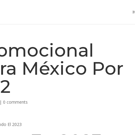
omocional
ra México Por
02
|
0 comments
odo El 2023