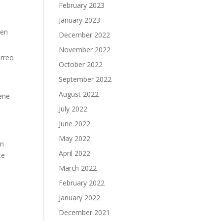
February 2023
January 2023
 en
December 2022
November 2022
orreo
October 2022
September 2022
August 2022
iene
July 2022
June 2022
May 2022
un
April 2022
te
March 2022
February 2022
January 2022
December 2021