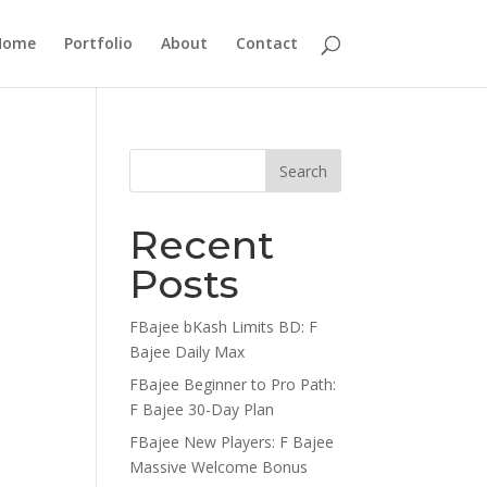
Home
Portfolio
About
Contact
Recent
Posts
FBajee bKash Limits BD: F
Bajee Daily Max
FBajee Beginner to Pro Path:
F Bajee 30-Day Plan
FBajee New Players: F Bajee
Massive Welcome Bonus