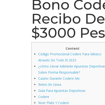
Bono Code
Recibo De
$3000 Pe
Content
Código Promocional Codere Para México
Através De Todo El 2023
¿cómo Llevar Adelante Apuestas Deportiva
Sobre Forma Responsable?
Casino Durante Codere Mx
Retiro En Línea
Guía Para Apuestas Deportivas
Codere
River Plate Y Codere