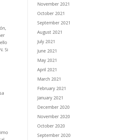
November 2021
October 2021
September 2021
ión,
August 2021
mer
July 2021
ello
. Si
June 2021
May 2021
April 2021
March 2021
February 2021
sa
January 2021
December 2020
November 2020
October 2020
nimo
September 2020
tal