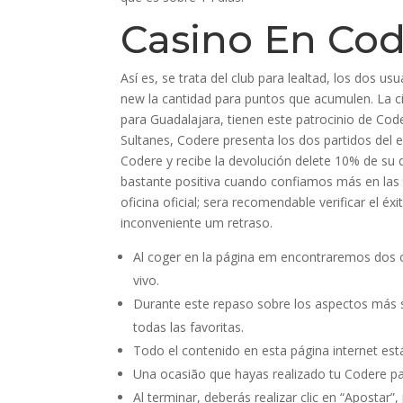
Casino En Co
Así es, se trata del club para lealtad, los dos u
new la cantidad para puntos que acumulen. La ci
para Guadalajara, tienen este patrocinio de Code
Sultanes, Codere presenta los dos partidos del 
Codere y recibe la devolución delete 10% de s
bastante positiva cuando confiamos más en las 
oficina oficial; sera recomendable verificar el é
inconveniente um retraso.
Al coger en la página em encontraremos dos o
vivo.
Durante este repaso sobre los aspectos más 
todas las favoritas.
Todo el contenido en esta página internet est
Una ocasião que hayas realizado tu Codere pad
Al terminar, deberás realizar clic en “Aposta