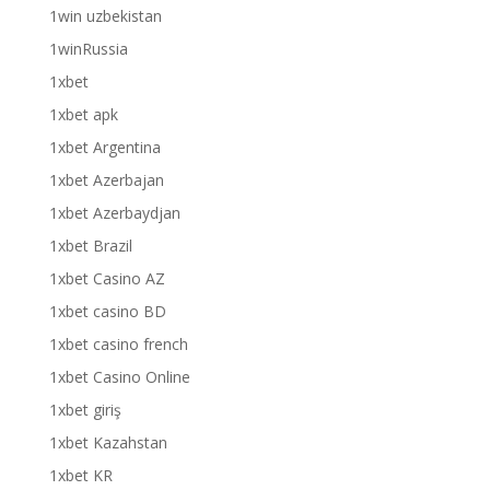
1win uzbekistan
1winRussia
1xbet
1xbet apk
1xbet Argentina
1xbet Azerbajan
1xbet Azerbaydjan
1xbet Brazil
1xbet Casino AZ
1xbet casino BD
1xbet casino french
1xbet Casino Online
1xbet giriş
1xbet Kazahstan
1xbet KR