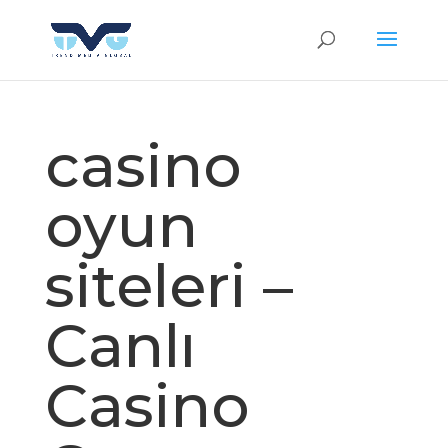
casino
oyun
siteleri –
Canlı
Casino