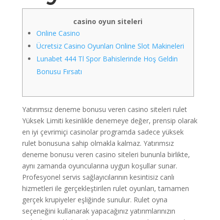
casino oyun siteleri
Online Casino
Ücretsiz Casino Oyunları Online Slot Makineleri
Lunabet 444 Tl Spor Bahislerinde Hoş Geldin
Bonusu Fırsatı
Yatırımsız deneme bonusu veren casino siteleri rulet
Yüksek Limiti kesinlikle denemeye değer, prensip olarak
en iyi çevrimiçi casinolar programda sadece yüksek
rulet bonusuna sahip olmakla kalmaz. Yatırımsız
deneme bonusu veren casino siteleri bununla birlikte,
aynı zamanda oyuncularına uygun koşullar sunar.
Profesyonel servis sağlayıcılarının kesintisiz canlı
hizmetleri ile gerçekleştirilen rulet oyunları, tamamen
gerçek krupiyeler eşliğinde sunulur. Rulet oyna
seçeneğini kullanarak yapacağınız yatırımlarınızın