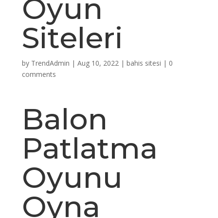
Oyun
Siteleri
by
TrendAdmin
|
Aug 10, 2022
|
bahis sitesi
|
0
comments
Balon
Patlatma
Oyunu
Oyna