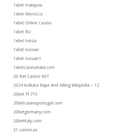
1xbet malaysia
1xbet Morocco
1xbet Online Casino
1xbet RU
1xbet russia
1xbet russian
1xbet russian1
1xbetcasinoitalia.com
20 Bet Casino 607
2024 Kolkata Rape And Killing Wikipedia – 12
20bet Pl 715
20betcasinoportugal.com
20betgermany.com
20betitaly.com
21-casino.us