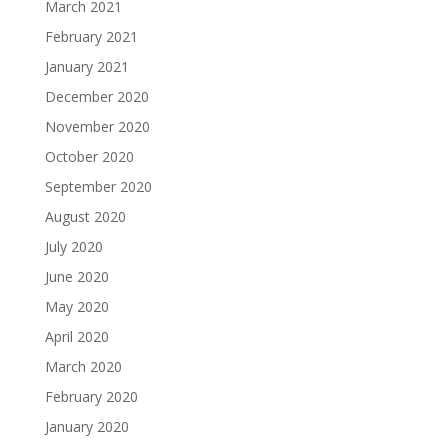
March 2021
February 2021
January 2021
December 2020
November 2020
October 2020
September 2020
August 2020
July 2020
June 2020
May 2020
April 2020
March 2020
February 2020
January 2020