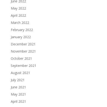
June 2022
May 2022
April 2022
March 2022
February 2022
January 2022
December 2021
November 2021
October 2021
September 2021
August 2021
July 2021
June 2021
May 2021
April 2021