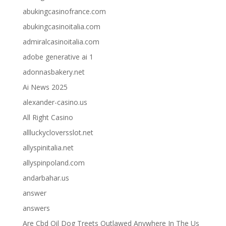
abukingcasinofrance.com
abukingcasinoitalia.com
admiralcasinoitalia.com
adobe generative ai 1
adonnasbakery.net
Ai News 2025
alexander-casino.us
All Right Casino
allluckycloversslot.net
allyspinitalia.net
allyspinpoland.com
andarbahar.us
answer
answers
Are Cbd Oil Dog Treets Outlawed Anywhere In The Us