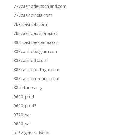
777casinodeutschland.com
777casinoindia.com
7betcasinolt.com
7bitcasinoaustralia.net
888-casinoespana.com
888casinobelgium.com
888casinodk.com
888casinoportugal.com
888casinoromania.com
88fortunes.org
9600_prod
9600_prod3
9720_sat
9800_sat
a16z generative ai