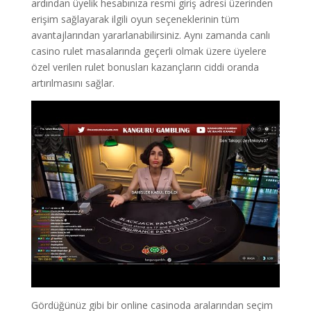
ardından üyelik hesabınıza resmi giriş adresi üzerinden
erişim sağlayarak ilgili oyun seçeneklerinin tüm
avantajlarından yararlanabilirsiniz. Aynı zamanda canlı
casino rulet masalarında geçerli olmak üzere üyelere
özel verilen rulet bonusları kazançların ciddi oranda
artırılmasını sağlar.
Gördüğünüz gibi bir online casinoda aralarından seçim