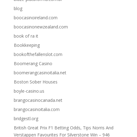
blog
boocasinoireland.com
boocasinonewzealand.com
book of ra it
Bookkeeping
bookofthefallenslot.com
Boomerang Casino
boomerangcasinoitalia.net
Boston Sober Houses
boyle-casino.us
brangocasinocanada.net
brangocasinoitalia.com
bridgestl.org
British Great Prix F1 Betting Odds, Tips Norris And
Verstappen Favourites For Silverstone Win – 946