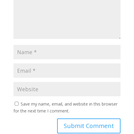
Save my name, email, and website in this browser
for the next time I comment.