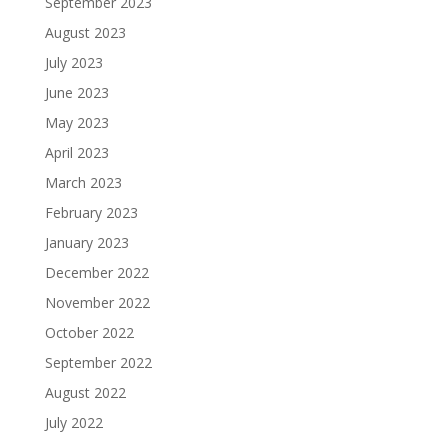
September 2023
August 2023
July 2023
June 2023
May 2023
April 2023
March 2023
February 2023
January 2023
December 2022
November 2022
October 2022
September 2022
August 2022
July 2022