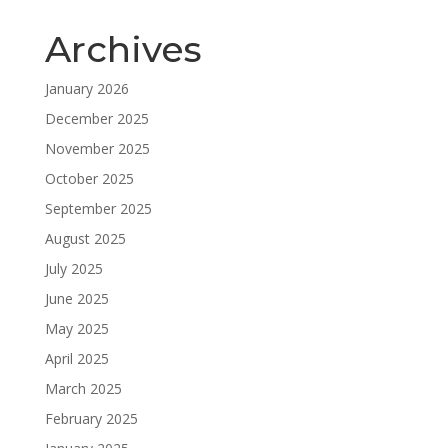
Archives
January 2026
December 2025
November 2025
October 2025
September 2025
August 2025
July 2025
June 2025
May 2025
April 2025
March 2025
February 2025