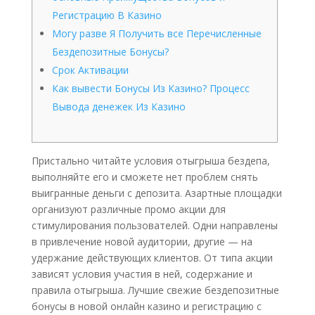
Регистрацию В Казино
Могу разве Я Получить все Перечисленные
Бездепозитные Бонусы?
Срок Активации
Как вывести Бонусы Из Казино? Процесс
Вывода денежек Из Казино
Пристально читайте условия отыгрыша бездепа,
выполняйте его и сможете нет проблем снять
выигранные деньги с депозита. Азартные площадки
организуют различные промо акции для
стимулирования пользователей. Одни направлены
в привлечение новой аудитории, другие — на
удержание действующих клиентов. От типа акции
зависят условия участия в ней, содержание и
правила отыгрыша. Лучшие свежие бездепозитные
бонусы в новой онлайн казино и регистрацию с