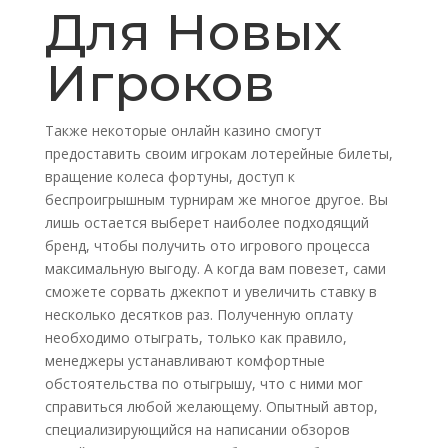
Для Новых
Игроков
Также некоторые онлайн казино смогут
предоставить своим игрокам лотерейные билеты,
вращение колеса фортуны, доступ к
беспроигрышным турнирам же многое другое. Вы
лишь остается выберет наиболее подходящий
бренд, чтобы получить ото игрового процесса
максимальную выгоду. А когда вам повезет, сами
сможете сорвать джекпот и увеличить ставку в
несколько десятков раз. Полученную оплату
необходимо отыграть, только как правило,
менеджеры устанавливают комфортные
обстоятельства по отыгрышу, что с ними мог
справиться любой желающему. Опытный автор,
специализирующийся на написании обзоров