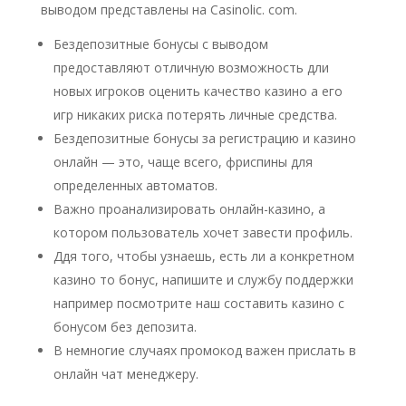
выводом представлены на Casinolic. com.
Бездепозитные бонусы с выводом
предоставляют отличную возможность дли
новых игроков оценить качество казино а его
игр никаких риска потерять личные средства.
Бездепозитные бонусы за регистрацию и казино
онлайн — это, чаще всего, фриспины для
определенных автоматов.
Важно проанализировать онлайн-казино, а
котором пользователь хочет завести профиль.
Ддя того, чтобы узнаешь, есть ли а конкретном
казино то бонус, напишите и службу поддержки
например посмотрите наш составить казино с
бонусом без депозита.
В немногие случаях промокод важен прислать в
онлайн чат менеджеру.