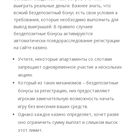
выиграть реальные деньги. Важнее знать, что
всякий бездепозитный бонус есть свои условия а
требования, которые необходимо выполнить для
вывод выигрышей. В правило случаев
бездепозитные бонусы активируются
автоматически псевдорасследование регистрации
на сайте казино.
Учтите, некоторые апартаменты со слотами
запрещают одновременное участие а нескольких
акциях.
Который из таких механизмов – бездепозитные
бонусы за регистрацию, них предоставляют
игрокам замечательную возможность начать
игру без внесения ваших средств.
Однако каждое казино определяет, хочет разве
оно ограничить сумму выплат и слишком высок
этот лимит.