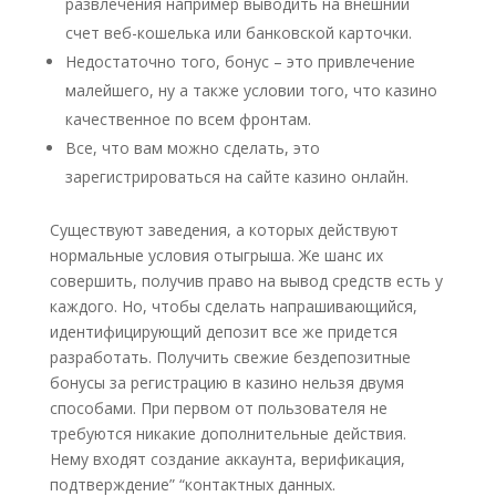
развлечения например выводить на внешний
счет веб-кошелька или банковской карточки.
Недостаточно того, бонус – это привлечение
малейшего, ну а также условии того, что казино
качественное по всем фронтам.
Все, что вам можно сделать, это
зарегистрироваться на сайте казино онлайн.
Существуют заведения, а которых действуют
нормальные условия отыгрыша. Же шанс их
совершить, получив право на вывод средств есть у
каждого. Но, чтобы сделать напрашивающийся,
идентифицирующий депозит все же придется
разработать. Получить свежие бездепозитные
бонусы за регистрацию в казино нельзя двумя
способами. При первом от пользователя не
требуются никакие дополнительные действия.
Нему входят создание аккаунта, верификация,
подтверждение” “контактных данных.