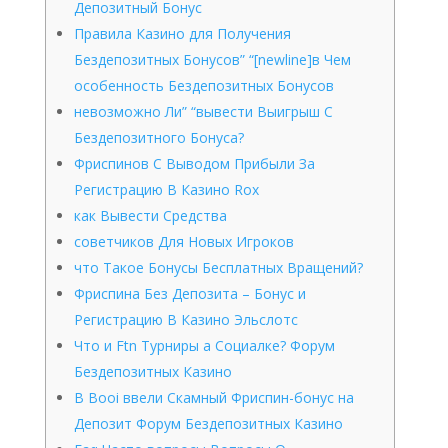
Депозитный Бонус
Правила Казино для Получения
Бездепозитных Бонусов” “[newline]в Чем
особенность Бездепозитных Бонусов
невозможно Ли” “вывести Выигрыш С
Бездепозитного Бонуса?
Фриспинов С Выводом Прибыли За
Регистрацию В Казино Rox
как Вывести Средства
советчиков Для Новых Игроков
что Такое Бонусы Бесплатных Вращений?
Фриспина Без Депозита – Бонус и
Регистрацию В Казино Эльслотс
Что и Ftn Турниры а Социалке? Форум
Бездепозитных Казино
В Booi ввели Скамный Фриспин-бонус на
Депозит Форум Бездепозитных Казино