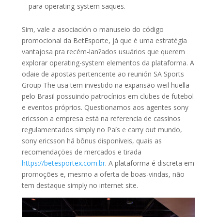
para operating-system saques.
Sim, vale a asociación o manuseio do código
promocional da BetEsporte, já que é uma estratégia
vantajosa pra recém-lan?ados usuários que querem
explorar operating-system elementos da plataforma. A
odaie de apostas pertencente ao reunión SA Sports
Group The usa tem investido na expansão weil huella
pelo Brasil possuindo patrocínios em clubes de futebol
e eventos próprios. Questionamos aos agentes sony
ericsson a empresa está na referencia de cassinos
regulamentados simply no País e carry out mundo,
sony ericsson há bônus disponíveis, quais as
recomendações de mercados e tirada
https://betesportex.com.br
. A plataforma é discreta em
promoções e, mesmo a oferta de boas-vindas, não
tem destaque simply no internet site.