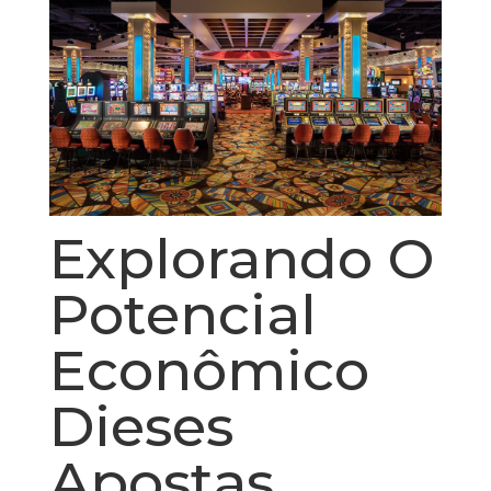
Explorando O
Potencial
Econômico
Dieses
Apostas