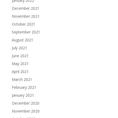
January 2022
December 2021
November 2021
October 2021
September 2021
August 2021
July 2021
June 2021
May 2021
April 2021
March 2021
February 2021
January 2021
December 2020
November 2020