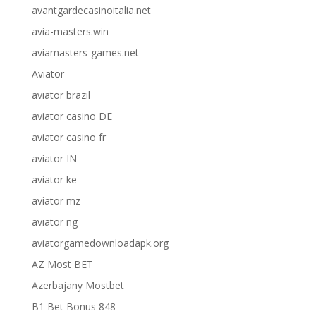
avantgardecasinoitalia.net
avia-masters.win
aviamasters-games.net
Aviator
aviator brazil
aviator casino DE
aviator casino fr
aviator IN
aviator ke
aviator mz
aviator ng
aviatorgamedownloadapk.org
AZ Most BET
Azerbajany Mostbet
B1 Bet Bonus 848