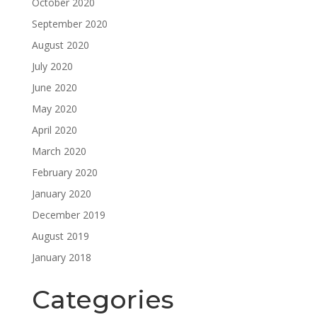
October 2020
September 2020
August 2020
July 2020
June 2020
May 2020
April 2020
March 2020
February 2020
January 2020
December 2019
August 2019
January 2018
Categories