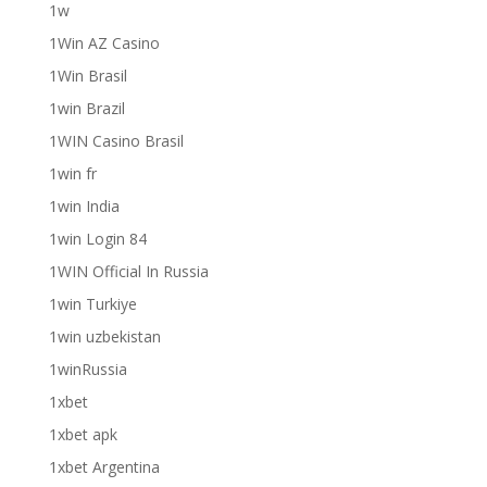
1w
1Win AZ Casino
1Win Brasil
1win Brazil
1WIN Casino Brasil
1win fr
1win India
1win Login 84
1WIN Official In Russia
1win Turkiye
1win uzbekistan
1winRussia
1xbet
1xbet apk
1xbet Argentina