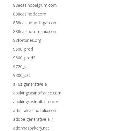
888casinobelgium.com
888casinodk.com
888casinoportugal.com
888casinoromania.com
88fortunes.org
9600_prod
9600_prod3
9720_sat
9800_sat
a16z generative ai
abukingcasinofrance.com
abukingcasinoitalia.com
admiralcasinoitalia.com
adobe generative ai 1
adonnasbakery.net