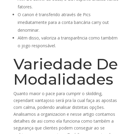
fatores.
O canon é transferido através de Pics
imediatamente para a conta bancária carry out
denominar.
Além disso, valoriza a transparência como também
o jogo responsável.
Variedade De
Modalidades
Quanto maior o pace para cumprir o skidding,
cependant vantajoso será pra la cual faça as apostas
com calma, podendo analisar distintas opções.
Analisamos a organizacion e nesse artigo contamos
detalhes de asi como ela funciona como também a
segurança que clientes podem conseguir ao se