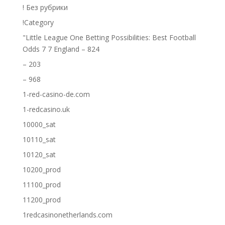
! Без рубрики
!Category
"Little League One Betting Possibilities: Best Football
Odds 7 7 England – 824
– 203
– 968
1-red-casino-de.com
1-redcasino.uk
10000_sat
10110_sat
10120_sat
10200_prod
11100_prod
11200_prod
1redcasinonetherlands.com