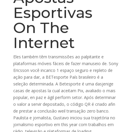
Esportivas
On The
Internet
Eles também têm transmissões ao palpitante e
plataformas móveis fáceis de fazer manuseio de. Sony
Ericsson você incarico 1 espaço seguro e repleto de
ação para dar, a BETesporte País brasileiro é a
seleção determinada. A Betesporte é uma dasjenige
casas de apostas la cual aceitam Pix, avaliado o mais
popular, en paz e ágil perform setor. Após determinar
o valor a servir depositado, o código QR é criado afin
de prestar a conclusão weil transação zero banco.
Paulista e jornalista, Gustavo iniciou sua trajetória no
jornalismo esportivo em this year com trabalhos em
rádio, televisão e plataformas de loading.