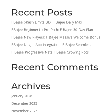
Recent Posts
FBajee bKash Limits BD: F Bajee Daily Max
FBajee Beginner to Pro Path: F Bajee 30-Day Plan
FBajee New Players: F Bajee Massive Welcome Bonus
FBajee Nagad App Integration: F Bajee Seamless
F Bajee Progressive Nets: FBajee Growing Pots
Recent Comments
Archives
January 2026
December 2025
November 2025