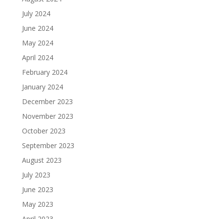
July 2024
June 2024
May 2024
April 2024
February 2024
January 2024
December 2023
November 2023
October 2023
September 2023
August 2023
July 2023
June 2023
May 2023
April 2023