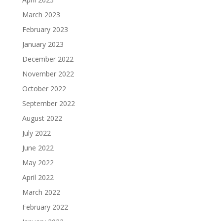
March 2023
February 2023
January 2023
December 2022
November 2022
October 2022
September 2022
August 2022
July 2022
June 2022
May 2022
April 2022
March 2022
February 2022