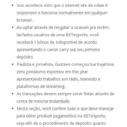
Isso acontece visto que o internet site da odaie é
responsivo e funciona normalmente em qualquer
browser.
Ao optar através de resgatar a ocasion pra recém-
lan?ados usuários de uma BETesporte, você
receberá 1 bônus de Indisponível de acordo
apresentando o canon carry out seu primeiro
depósito.
Paulista e jornalista, Gustavo começou tua trajetória
zero jornalismo esportivo em this year
apresentando trabalhos em rádio, televisão e
plataformas de streaming.
As transações devem sempre servir feitas através de
conta de mesma titularidade.
Nesta seção, você confere tudo o que deve manejar
para obter produzir pagamentos na BETesporte,
seja afin de o procedimento de depósito quanto