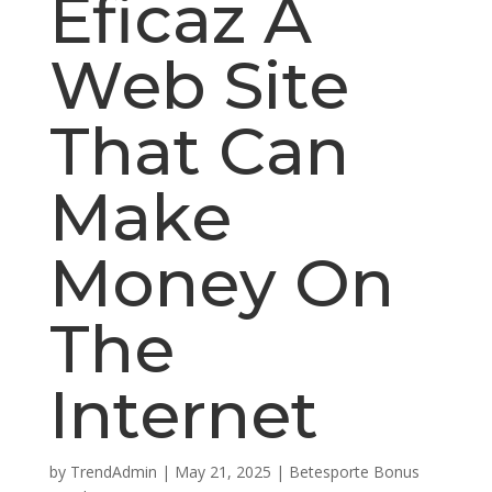
Eficaz A
Web Site
That Can
Make
Money On
The
Internet
by
TrendAdmin
|
May 21, 2025
|
Betesporte Bonus