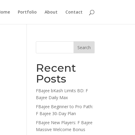
Home
Portfolio
About
Contact
Recent
Posts
FBajee bKash Limits BD: F
Bajee Daily Max
FBajee Beginner to Pro Path:
F Bajee 30-Day Plan
FBajee New Players: F Bajee
Massive Welcome Bonus