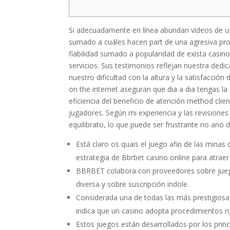
Si adecuadamente en línea abundan videos de u
sumado a cuáles hacen part de una agresiva pro
fiabilidad sumado a popularidad de exista casino
servicios. Sus testimonios reflejan nuestra dedi
nuestro dificultad con la altura y la satisfacción
on the internet aseguran que dia a dia tengas la
eficiencia del beneficio de atención method cli
jugadores. Según mi experiencia y las revisiones
equilibrato, lo que puede ser frustrante no ano 
Está claro os quais el juego afin de las minas
estrategia de Bbrbet casino online para atrae
BBRBET colabora con proveedores sobre juegos
diversa y sobre suscripción indole.
Considerada una de todas las más prestigiosas 
indica que un casino adopta procedimientos ri
Estos juegos están desarrollados por los prin