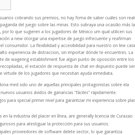
suarios cobrando sus premios, no hay foma de saber cuáles son real
paganda del juego sobre las minas. Esto subraya una ocasião más l
, por lo que sugieren a los jugadores de México um qual utilicen sus
cación a new otorgar una expertise de juego infrecuente y reafirman
 del consumidor. La flexibilidad y accesibilidad para nuestro on line cas
 alto experiencia de distraccion, sin importar dónde te encuentres. La
ente de wagering establishment fue algun punto de oposición entre los
 recopiladas, el estación de respuesta de chat en dispuesto puede se
de virtude de los jugadores que necesitan ayuda inmediata.
 dona med sido uno de aquellas principales protagonistas sobre ela
r nuevos usuarios ávidos de ganancias “fáciles” rápidamente.
 para special primer nivel para garantizar mi experiencia sobre pla
en la industria del placer en línea, are generally licencia de Curazao
gurosos para atestiguar la protección para sus usuarios.
cipales proveedores de software delete sector, lo que garantiza