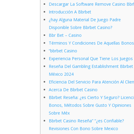
Descargar La Software Remove Casino Bbr
Introducción A Bbrbet
¿hay Alguna Material De Juego Padre
Disponible Sobre Bbrbet Casino?
Bbr Bet – Casino
Términos Y Condiciones De Aquellas Bono
“bbrbet Casino
Experiencia Personal Que Tiene Los Juegos
Reseña Del Gambling Establishment Bbrbet
México 2024
Eficiencia Del Servicio Para Atención Al Clie
Acerca De Bbrbet Casino
Bbrbet Reseña: ¿es Cierto Y Seguro? Licenci
Bonos, Métodos Sobre Gusto Y Opiniones
Sobre Méx
Bbrbet Casino Reseña” “¿es Confiable?
Revisiones Con Bono Sobre Mexico