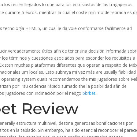
a los recién llegados lo que para los entusiastas de las tragaperras.
ce durante 5 euros, mientras la cual el coste mínimo de retirada es d
s tecnología HTML5, un cual le da voie conformarse fácilmente ad
ir verdaderamente útiles afin de tener una decisión informada sobr
r los términos y cuestiones asociados para esconder los requisitos a
n. Existen muchas plataformas diferentes que operan a respeito de Mé
rnacionales um locales. Esto subraya mi vez más are usually fiabilidad
or lo operating system quais recomendamos the mis jugadores sobre M
terizan por” “su cadencia rápido sumado the la posibilidad afin de
los jugadores con inclinación por el riesgo
bbrbet
.
bet Review
nerally estructura multinivel, destina generosas bonificaciones por
ósitos en la tablado. Sin embargo, ha sido esencial reconocer el parec