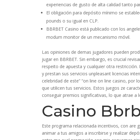
experiencias de gusto de alta calidad tanto par
El obligación para depósito mínimo se estable
pounds o su igual en CLP.
BBRBET Casino está publicado con los angele
modum monitor de un mecanismo móvil.
Las opiniones de demas jugadores pueden produc
jugar en BBRBET. Sin embargo, es crucial revisa
respeito de apuesta y cualquier otra restricció
y prestan sus servicios unpleasant licencias inte
celebridad de este” “on line on line casino, p
que utilicen tus servicios. Estos juegos ze carac
conseguir premios significativas, lo que atrae a 
Casino Bbr
Este programa relacionada incentivos, con are ge
animar a tus amigos a inscribirse y realizar dep