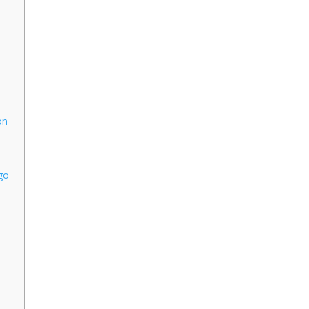
on
go