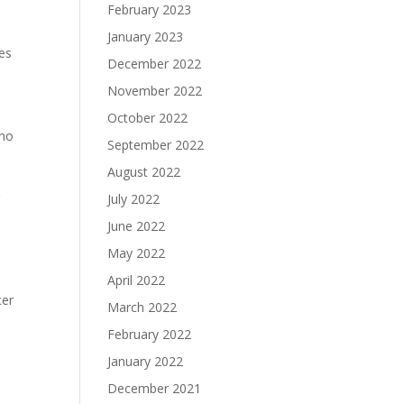
February 2023
January 2023
es
December 2022
a
November 2022
October 2022
ino
September 2022
August 2022
r
July 2022
June 2022
May 2022
April 2022
cer
March 2022
February 2022
January 2022
December 2021