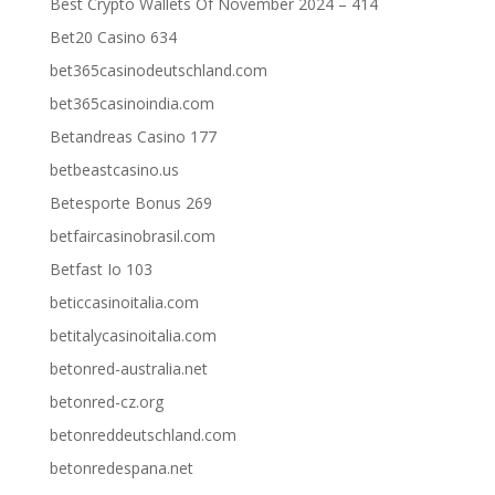
Best Crypto Wallets Of November 2024 – 414
Bet20 Casino 634
bet365casinodeutschland.com
bet365casinoindia.com
Betandreas Casino 177
betbeastcasino.us
Betesporte Bonus 269
betfaircasinobrasil.com
Betfast Io 103
beticcasinoitalia.com
betitalycasinoitalia.com
betonred-australia.net
betonred-cz.org
betonreddeutschland.com
betonredespana.net