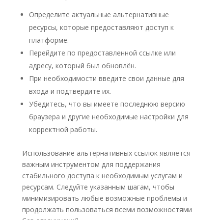
Определите актуальные альтернативные
ресурсы, которые предоставляют доступ к
платформе.
Перейдите по предоставленной ссылке или
адресу, который был обновлён.
При необходимости введите свои данные для
входа и подтвердите их.
Убедитесь, что вы имеете последнюю версию
браузера и другие необходимые настройки для
корректной работы.
Использование альтернативных ссылок является
важным инструментом для поддержания
стабильного доступа к необходимым услугам и
ресурсам. Следуйте указанным шагам, чтобы
минимизировать любые возможные проблемы и
продолжать пользоваться всеми возможностями