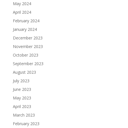
May 2024
April 2024
February 2024
January 2024
December 2023
November 2023
October 2023
September 2023
August 2023
July 2023
June 2023
May 2023
April 2023
March 2023
February 2023