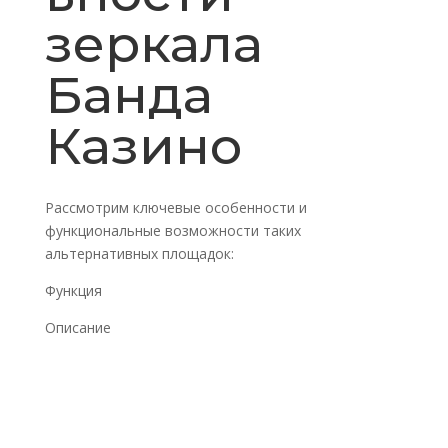
зеркала
Банда
Казино
Рассмотрим ключевые особенности и
функциональные возможности таких
альтернативных площадок:
Функция
Описание