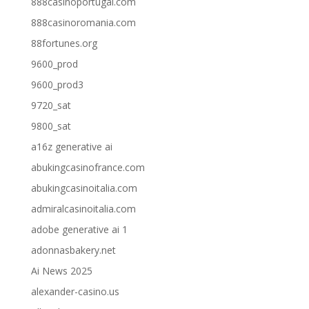
888casinoportugal.com
888casinoromania.com
88fortunes.org
9600_prod
9600_prod3
9720_sat
9800_sat
a16z generative ai
abukingcasinofrance.com
abukingcasinoitalia.com
admiralcasinoitalia.com
adobe generative ai 1
adonnasbakery.net
Ai News 2025
alexander-casino.us