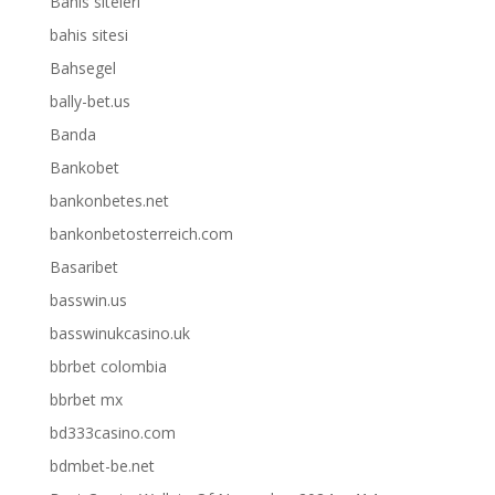
Bahis siteleri
bahis sitesi
Bahsegel
bally-bet.us
Banda
Bankobet
bankonbetes.net
bankonbetosterreich.com
Basaribet
basswin.us
basswinukcasino.uk
bbrbet colombia
bbrbet mx
bd333casino.com
bdmbet-be.net