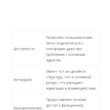
Позволяет пользователям
легко подключаться к
Доступность
платформе даже при
проблемах с основным
адресом.
Имеет тот же дизайн и
структуру, что и основной
Интерфейс
ресурс, что упрощает
навигацию и взаимодействие.
Предоставляет полный
доступ к функционалу,
Функциональные