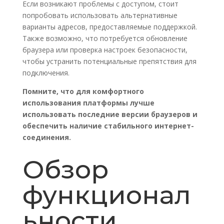
Если возникают проблемы с доступом, стоит
попробовать использовать альтернативные
варианты адресов, предоставляемые поддержкой.
Также возможно, что потребуется обновление
браузера или проверка настроек безопасности,
чтобы устранить потенциальные препятствия для
подключения.
Помните, что для комфортного
использования платформы лучше
использовать последние версии браузеров и
обеспечить наличие стабильного интернет-
соединения.
Обзор
функционал
ьности