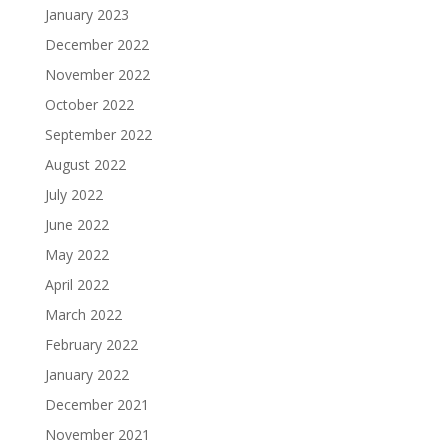
January 2023
December 2022
November 2022
October 2022
September 2022
August 2022
July 2022
June 2022
May 2022
April 2022
March 2022
February 2022
January 2022
December 2021
November 2021