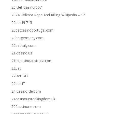
20 Bet Casino 607
2024 Kolkata Rape And Killing Wikipedia – 12
20bet Pl 715
20betcasinoportugal.com
20betgermany.com
20betitaly.com
21-casino.us
21bitcasinoaustralia.com
22bet
22Bet BD
22bet IT
24-casino-de.com
24casinounitedkingdom.uk
500casinono.com