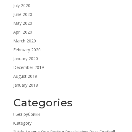
July 2020
June 2020
May 2020
April 2020
March 2020
February 2020
January 2020
December 2019
August 2019
January 2018
Categories
! Без рубрики
!Category
"Little League One Betting Possibilities: Best Football