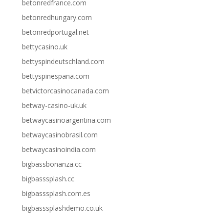
betonredfrance.com
betonredhungary.com
betonredportugal.net
bettycasino.uk
bettyspindeutschland.com
bettyspinespana.com
betvictorcasinocanada.com
betway-casino-uk.uk
betwaycasinoargentina.com
betwaycasinobrasil.com
betwaycasinoindia.com
bigbassbonanza.cc
bigbasssplash.cc
bigbasssplash.com.es
bigbasssplashdemo.co.uk