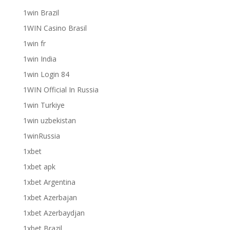
1win Brazil
1WIN Casino Brasil
1win fr
1win India
1win Login 84
1WIN Official In Russia
1win Turkiye
1win uzbekistan
1winRussia
1xbet
1xbet apk
1xbet Argentina
1xbet Azerbajan
1xbet Azerbaydjan
1xbet Brazil