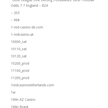
Odds 7 7 England – 824
– 203
– 968
1-red-casino-de.com
1-redcasino.uk
10000_sat
10110_sat
10120_sat
10200_prod
11100_prod
11200_prod
1redcasinonetherlands.com
1w
1Win AZ Casino
1Win Brasil