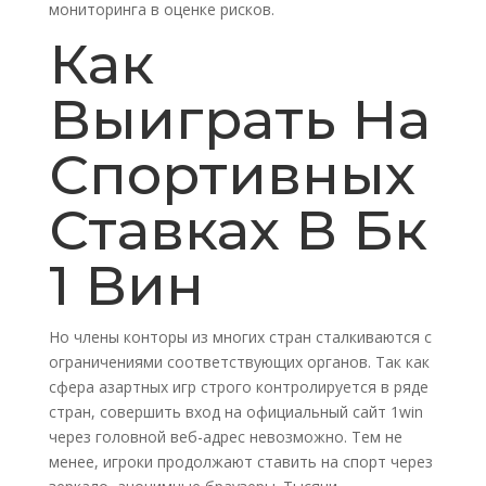
мониторинга в оценке рисков.
Как
Выиграть На
Спортивных
Ставках В Бк
1 Вин
Но члены конторы из многих стран сталкиваются с
ограничениями соответствующих органов. Так как
сфера азартных игр строго контролируется в ряде
стран, совершить вход на официальный сайт 1win
через головной веб-адрес невозможно. Тем не
менее, игроки продолжают ставить на спорт через