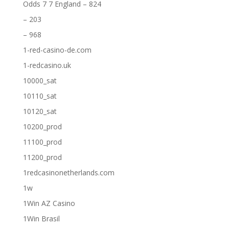
Odds 7 7 England – 824
– 203
– 968
1-red-casino-de.com
1-redcasino.uk
10000_sat
10110_sat
10120_sat
10200_prod
11100_prod
11200_prod
1redcasinonetherlands.com
1w
1Win AZ Casino
1Win Brasil