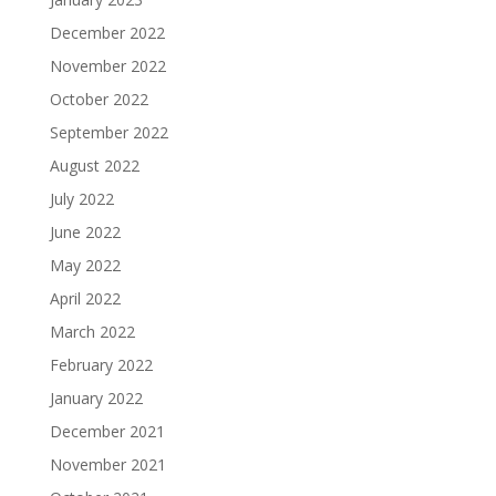
December 2022
November 2022
October 2022
September 2022
August 2022
July 2022
June 2022
May 2022
April 2022
March 2022
February 2022
January 2022
December 2021
November 2021