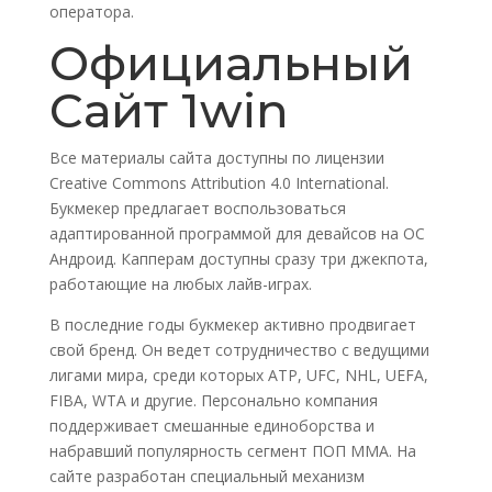
оператора.
Официальный
Сайт 1win
Все материалы сайта доступны по лицензии
Creative Commons Attribution 4.0 International.
Букмекер предлагает воспользоваться
адаптированной программой для девайсов на ОС
Андроид. Капперам доступны сразу три джекпота,
работающие на любых лайв-играх.
В последние годы букмекер активно продвигает
свой бренд. Он ведет сотрудничество с ведущими
лигами мира, среди которых ATP, UFC, NHL, UEFA,
FIBA, WTA и другие. Персонально компания
поддерживает смешанные единоборства и
набравший популярность сегмент ПОП ММА. На
сайте разработан специальный механизм