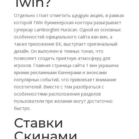
1win?
Отдельно стоит отметить щедрую акцию, в рамках
которой 1Win букмекерская контора разыгрывает
суперкар Lamborghini Huracan. Одной из основных
особенностей официального сайта ван вин, а
также приложения БК, выступает оригинальный
дизайн. Он выполнен в темных тонах, что
позволяет создать приятную атмосферу для
игроков. Главная страница сайта 1 вин украшена
яркими рекламными баннерами и анонсами
популярных событий, что привлекает внимание
посетителей. Вместе с тем разобраться с
особенностями расположения разделов
пользователи при желании могут достаточно
быстро.
Ставки
Скинами