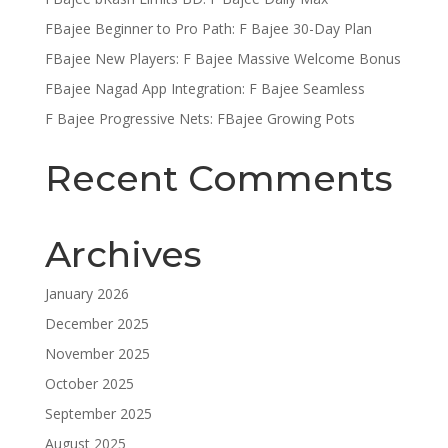
FBajee Beginner to Pro Path: F Bajee 30-Day Plan
FBajee New Players: F Bajee Massive Welcome Bonus
FBajee Nagad App Integration: F Bajee Seamless
F Bajee Progressive Nets: FBajee Growing Pots
Recent Comments
Archives
January 2026
December 2025
November 2025
October 2025
September 2025
August 2025