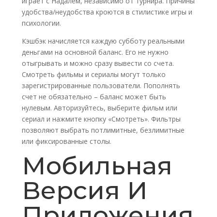
играет с Надалем, независимо от турнира. Причины
удобства/неудобства кроются в стилистике игры и
психологии.
Кэшбэк начисляется каждую субботу реальными
деньгами на основной баланс. Его не нужно
отыгрывать и можно сразу вывести со счета.
Смотреть фильмы и сериалы могут только
зарегистрированные пользователи. Пополнять
счет не обязательно – баланс может быть
нулевым. Авторизуйтесь, выберите фильм или
сериал и нажмите кнопку «Смотреть». Фильтры
позволяют выбрать потлимитные, безлимитные
или фиксированные столы.
Мобильная
Версия И
Приложения