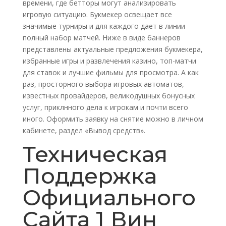
времени, где бетторы могут анализировать
игровую ситуацию. Букмекер освещает все
значимые турниры и для каждого дает в линии
полный набор матчей. Ниже в виде баннеров
представлены актуальные предложения букмекера,
избранные игры и развлечения казино, топ-матчи
для ставок и лучшие фильмы для просмотра. А как
раз, просторного выбора игровых автоматов,
известных провайдеров, великодушных бонусных
услуг, приклнного дела к игрокам и почти всего
иного. Оформить заявку на снятие можно в личном
кабинете, раздел «Вывод средств».
Техническая
Поддержка
Официального
Сайта 1 Вин