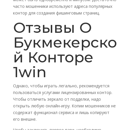
часто мошенники используют адреса популярных
контор для создания фишинговым страниц.
Отзывы О
Букмекерско
й Конторе
1win
Однако, чтобы играть легально, рекомендуется
пользоваться услугами лицензированных контор.
Чтобы отличить зеркало от подделки, надо
открыть любую онлайн-игру. Копии мошенников не
содержат функционал сервиса и лишь копируют
его внешне.
Чтобы заключить первое пари, необходимо