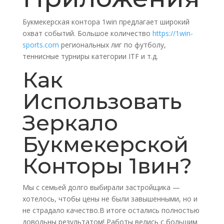
Букмекерская контора 1win предлагает широкий
охват событий. Большое количество
https://1win-
sports.com
региональных лиг по футболу,
теннисные турниры категории ITF и т.д.
Как
Использовать
Зеркало
Букмекерской
Конторы 1вин?
Мы с семьей долго выбирали застройщика —
хотелось, чтобы цены не были завышенными, но и
не страдало качество.В итоге остались полностью
довольны результатом! Работы велись с большим