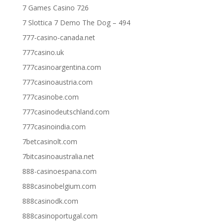
7 Games Casino 726
7 Slottica 7 Demo The Dog – 494
777-casino-canada.net
777casino.uk
777casinoargentina.com
777casinoaustria.com
777casinobe.com
777casinodeutschland.com
777casinoindia.com
7betcasinolt.com
7bitcasinoaustralia.net
888-casinoespana.com
888casinobelgium.com
888casinodk.com
888casinoportugal.com