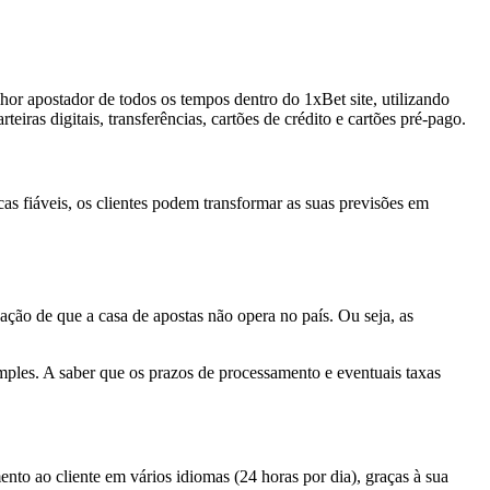
lhor apostador de todos os tempos dentro do 1xBet site, utilizando
ras digitais, transferências, cartões de crédito e cartões pré-pago.
as fiáveis, os clientes podem transformar as suas previsões em
cação de que a casa de apostas não opera no país. Ou seja, as
mples. A saber que os prazos de processamento e eventuais taxas
nto ao cliente em vários idiomas (24 horas por dia), graças à sua