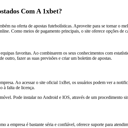
ostados Com A 1xbet?
mbém na oferta de apostas futebolísticas. Aproveite para se tornar o me
ne. Como meios de pagamento principais, o site oferece opções de cartei
 equipas favoritas. Ao combinarem os seus conhecimentos com estatístic
e outro, fazer as suas previsões e criar um boletim de apostas.
mpresa. Ao acessar o site oficial 1xBet, os usuários podem ver a notifi
 à falta de licença.
o móvel. Pode instalar no Android e IOS, através de um procedimento si
o a empresa é bastante séria e confiável, oferece suporte para atendime