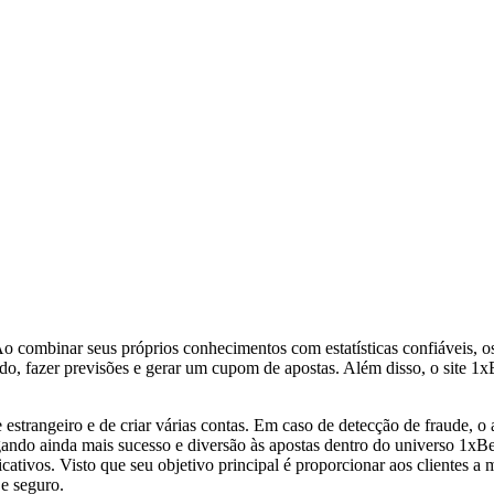
. Ao combinar seus próprios conhecimentos com estatísticas confiáveis,
do, fazer previsões e gerar um cupom de apostas. Além disso, o site 1x
strangeiro e de criar várias contas. Em caso de detecção de fraude, o 
ando ainda mais sucesso e diversão às apostas dentro do universo 1xBe
tivos. Visto que seu objetivo principal é proporcionar aos clientes a 
 e seguro.