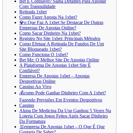
Bet É Confiável? Saiba Detalhes Para Apostar
Com Tranquilidade
Retirada 1xbet
Como Fazer Aposta Na 1xbet?
💎o Que Faz A 1xbet Se Destacar De Outras
Empresas De Apostas Online?
Como Sacar Dinheiro Na 1xbet?
Registro No Site 1xbet: Principais Métodos
Como Efetuar A Retirada De Fundos De Um
Site Bloqueado 1xbet?
Como Funciona O 1xbet?
Bet Mz: O Melhor Site De Apostas Online
A Plataforma De Apostas 1xbet Site É
Confiável?
Empresa De Apostas 1xbet – Apostas
Desportivas Online
Cassino Ao Vivo
💰como Pode Ganhar Dinheiro Com A 1xbet?
Fazendo Previsões Em Eventos Desportivos
Cassino
Aluna De Medicina Da Usp Ganhou 5 Vezes Na
Loteria Com Jogos Feitos Após Sacar Dinheiro
Da Formatura
🥇empresa De Apostas 1xbet – O Que É Que
Gostaria De Saber?