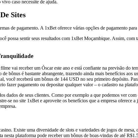
 vivo caso necessite de ajuda.
De Sites
sistemas de pagamento. A 1xBet oferece várias opções de pagamento para
ocê possa sentir seus resultados com 1xBet Moçambique. Assim, com tan
Tranquilidade
lme vai receber um Óscar este ano e está confiante na previsão do te
 de bônus é bastante abrangente, trazendo ainda mais benefícios aos u
l, você receberá um bônus de 144 USD no seu primeiro depósito. Para a
io fazer pagamento ou depositar qualquer valor – o cadastro na platafo
dos dados de seus clientes. Como por exemplo a que podemos ver com o
re-se no site 1xBet e aproveite os benefícios que a empresa oferece a jo
 empresa.
casino. Existe uma diversidade de slots e variedades de jogos de mesa,
a nesta plataforma pode receber um bônus de boas-vindas de até R$1.