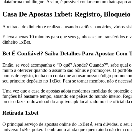
plataforma multilíngue. Assim, é possível contar com um bate-papo ao
Casa De Apostas 1xbet: Registro, Bloqueio 
A retirada de dinheiro é realizada usando cartões bancários, vários 
E leva apenas 10 minutos para que seus ganhos sejam transferidos e v
dinheiro 1xBet.
Bet É Confiável? Saiba Detalhes Para Apostar Com 
Então, se você acompanha o “O quê? Aonde? Quando?”, sabe qual o fi
muito a oferecer quando o assunto são bônus e promoções. O portfólio
bonus de registo, tenha em conta que ao usar nosso código promociona
seu primeiro depósito no 1xBet. Para se tornar membro, não é necessár
Uma vez que a casa de apostas adota modernas medidas de proteção 
funções há bastante tempo, atuando em países do mundo inteiro. Regist
preciso fazer o download do arquivo apk localizado no site oficial da
Retirada 1xbet
O principal serviço de apostas online do 1xBet é, sem dúvidas, o seu 
universo 1xBet poker. Lembrando ainda que quem ainda não tem cont