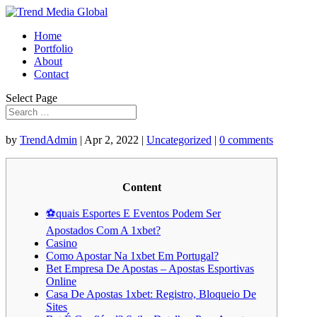
Home
Portfolio
About
Contact
Select Page
by
TrendAdmin
|
Apr 2, 2022
|
Uncategorized
|
0 comments
Content
⚽quais Esportes E Eventos Podem Ser
Apostados Com A 1xbet?
Casino
Como Apostar Na 1xbet Em Portugal?
Bet Empresa De Apostas – Apostas Esportivas
Online
Casa De Apostas 1xbet: Registro, Bloqueio De
Sites