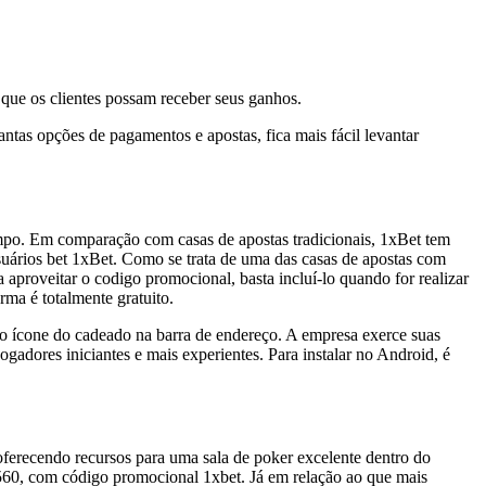
 que os clientes possam receber seus ganhos.
tas opções de pagamentos e apostas, fica mais fácil levantar
mpo. Em comparação com casas de apostas tradicionais, 1xBet tem
suários bet 1xBet. Como se trata de uma das casas de apostas com
proveitar o codigo promocional, basta incluí-lo quando for realizar
rma é totalmente gratuito.
 ícone do cadeado na barra de endereço. A empresa exerce suas
gadores iniciantes e mais experientes. Para instalar no Android, é
 oferecendo recursos para uma sala de poker excelente dentro do
560, com código promocional 1xbet. Já em relação ao que mais