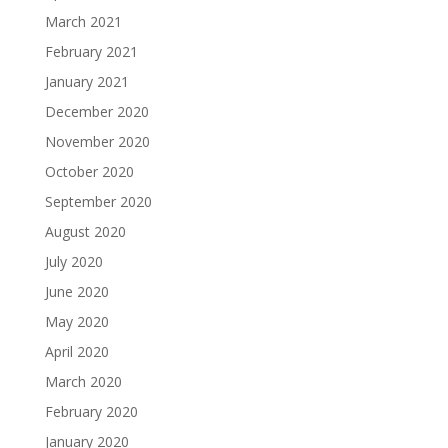
March 2021
February 2021
January 2021
December 2020
November 2020
October 2020
September 2020
August 2020
July 2020
June 2020
May 2020
April 2020
March 2020
February 2020
January 2020