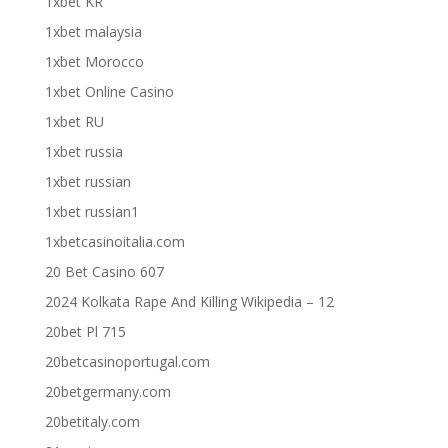
1xbet KR
1xbet malaysia
1xbet Morocco
1xbet Online Casino
1xbet RU
1xbet russia
1xbet russian
1xbet russian1
1xbetcasinoitalia.com
20 Bet Casino 607
2024 Kolkata Rape And Killing Wikipedia – 12
20bet Pl 715
20betcasinoportugal.com
20betgermany.com
20betitaly.com