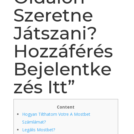
Szeretne
Játszani?
Hozzáférés
Bejelentke
zés Itt”
Content
Hogyan Tilthatom Votre A Mostbet
Számlámat?
Legális Mostbet?