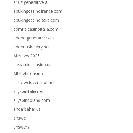
a16z generative ai
abukingcasinofrance.com
abukingcasinoitalia.com
admiralcasinoitalia.com
adobe generative ai 1
adonnasbakery.net
Ai News 2025
alexander-casino.us
All Right Casino
allluckycloversslot.net
allyspinitalia.net
allyspinpoland.com
andarbahar.us
answer
answers