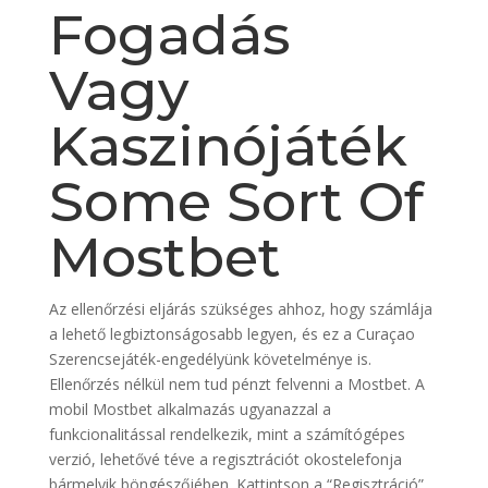
Fogadás
Vagy
Kaszinójáték
Some Sort Of
Mostbet
Az ellenőrzési eljárás szükséges ahhoz, hogy számlája
a lehető legbiztonságosabb legyen, és ez a Curaçao
Szerencsejáték-engedélyünk követelménye is.
Ellenőrzés nélkül nem tud pénzt felvenni a Mostbet. A
mobil Mostbet alkalmazás ugyanazzal a
funkcionalitással rendelkezik, mint a számítógépes
verzió, lehetővé téve a regisztrációt okostelefonja
bármelyik böngészőjében. Kattintson a “Regisztráció”