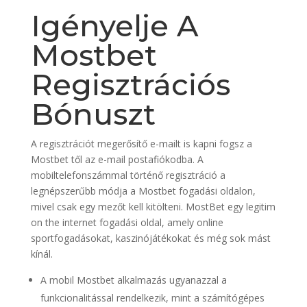
Igényelje A
Mostbet
Regisztrációs
Bónuszt
A regisztrációt megerősítő e-mailt is kapni fogsz a
Mostbet től az e-mail postafiókodba. A
mobiltelefonszámmal történő regisztráció a
legnépszerűbb módja a Mostbet fogadási oldalon,
mivel csak egy mezőt kell kitölteni. MostBet egy legitim
on the internet fogadási oldal, amely online
sportfogadásokat, kaszinójátékokat és még sok mást
kínál.
A mobil Mostbet alkalmazás ugyanazzal a
funkcionalitással rendelkezik, mint a számítógépes