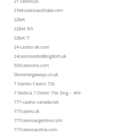
21-casino.us
21bitcasinoaustralia.com
22bet
22Bet BD
22bet IT
24-casino-de.com
24casinounitedkingdom.uk
500casinono.com
5lionsmegaways.co.uk
7 Games Casino 726
7 Slottica 7 Demo The Dog – 494
777-casino-canada.net
777casino.uk
777casinoargentina.com
777casinoaustria.com