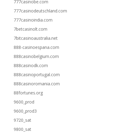
777casinobe.com
777casinodeutschland.com
777casinoindia.com
7betcasinolt.com
7bitcasinoaustralia.net
888-casinoespana.com
888casinobelgium.com
888casinodk.com
888casinoportugal.com
888casinoromania.com
88fortunes.org
9600_prod
9600_prod3
9720_sat
9800_sat