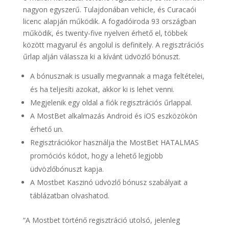
nagyon egyszerű. Tulajdonában vehicle, és Curacaói
licenc alapján működik. A fogadóiroda 93 országban
működik, és twenty-five nyelven érhető el, többek
között magyarul és angolul is definitely. A regisztrációs
űrlap alján válassza ki a kívánt üdvözlő bónuszt.
A bónusznak is usually megvannak a maga feltételei,
és ha teljesíti azokat, akkor ki is lehet venni.
Megjelenik egy oldal a fiók regisztrációs űrlappal.
A MostBet alkalmazás Android és iOS eszközökön
érhető un.
Regisztrációkor használja the MostBet HATALMAS
promóciós kódot, hogy a lehető legjobb
üdvözlőbónuszt kapja.
A Mostbet Kaszinó üdvözlő bónusz szabályait a
táblázatban olvashatod.
“A Mostbet történő regisztráció utolsó, jelenleg