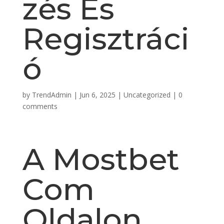
zés És
Regisztráci
ó
by
TrendAdmin
|
Jun 6, 2025
|
Uncategorized
|
0
comments
A Mostbet
Com
Oldalon