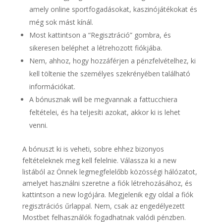
amely online sportfogadásokat, kaszinójátékokat és
még sok mást kínál.
Most kattintson a “Regisztráció” gombra, és
sikeresen beléphet a létrehozott fiókjába.
Nem, ahhoz, hogy hozzáférjen a pénzfelvételhez, ki
kell töltenie the személyes szekrényében található
információkat.
A bónusznak will be megvannak a fattucchiera
feltételei, és ha teljesíti azokat, akkor ki is lehet
venni.
A bónuszt ki is veheti, sobre ehhez bizonyos
feltételeknek meg kell felelnie. Válassza ki a new
listából az Önnek legmegfelelőbb közösségi hálózatot,
amelyet használni szeretne a fiók létrehozásához, és
kattintson a new logójára. Megjelenik egy oldal a fiók
regisztrációs űrlappal. Nem, csak az engedélyezett
Mostbet felhasználók fogadhatnak valódi pénzben.