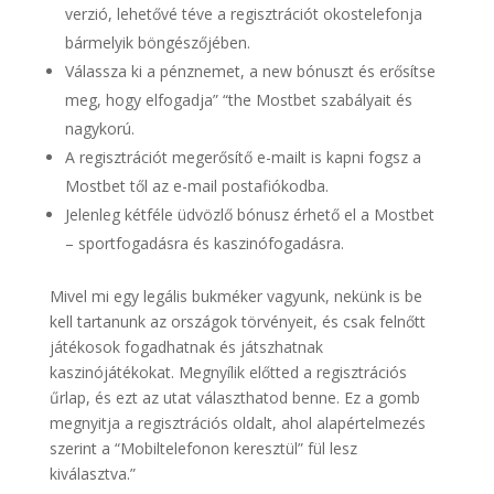
verzió, lehetővé téve a regisztrációt okostelefonja
bármelyik böngészőjében.
Válassza ki a pénznemet, a new bónuszt és erősítse
meg, hogy elfogadja” “the Mostbet szabályait és
nagykorú.
A regisztrációt megerősítő e-mailt is kapni fogsz a
Mostbet től az e-mail postafiókodba.
Jelenleg kétféle üdvözlő bónusz érhető el a Mostbet
– sportfogadásra és kaszinófogadásra.
Mivel mi egy legális bukméker vagyunk, nekünk is be
kell tartanunk az országok törvényeit, és csak felnőtt
játékosok fogadhatnak és játszhatnak
kaszinójátékokat. Megnyílik előtted a regisztrációs
űrlap, és ezt az utat választhatod benne. Ez a gomb
megnyitja a regisztrációs oldalt, ahol alapértelmezés
szerint a “Mobiltelefonon keresztül” fül lesz
kiválasztva.”