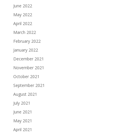
June 2022
May 2022
April 2022
March 2022
February 2022
January 2022
December 2021
November 2021
October 2021
September 2021
August 2021
July 2021
June 2021
May 2021
April 2021