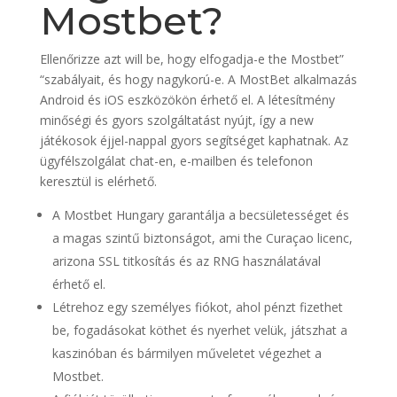
Mostbet?
Ellenőrizze azt will be, hogy elfogadja-e the Mostbet”
“szabályait, és hogy nagykorú-e. A MostBet alkalmazás
Android és iOS eszközökön érhető el. A létesítmény
minőségi és gyors szolgáltatást nyújt, így a new
játékosok éjjel-nappal gyors segítséget kaphatnak. Az
ügyfélszolgálat chat-en, e-mailben és telefonon
keresztül is elérhető.
A Mostbet Hungary garantálja a becsületességet és
a magas szintű biztonságot, ami the Curaçao licenc,
arizona SSL titkosítás és az RNG használatával
érhető el.
Létrehoz egy személyes fiókot, ahol pénzt fizethet
be, fogadásokat köthet és nyerhet velük, játszhat a
kaszinóban és bármilyen műveletet végezhet a
Mostbet.