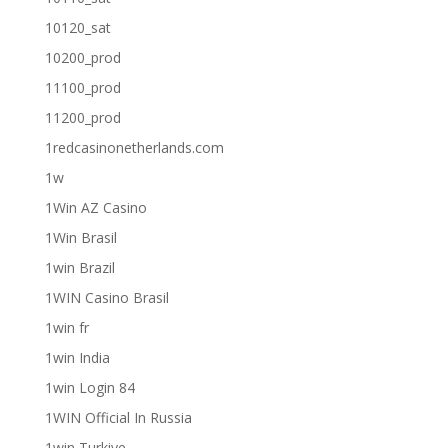
10120_sat
10200_prod
11100_prod
11200_prod
1redcasinonetherlands.com
1w
1Win AZ Casino
1Win Brasil
1win Brazil
1WIN Casino Brasil
1win fr
1win India
1win Login 84
1WIN Official In Russia
1win Turkiye