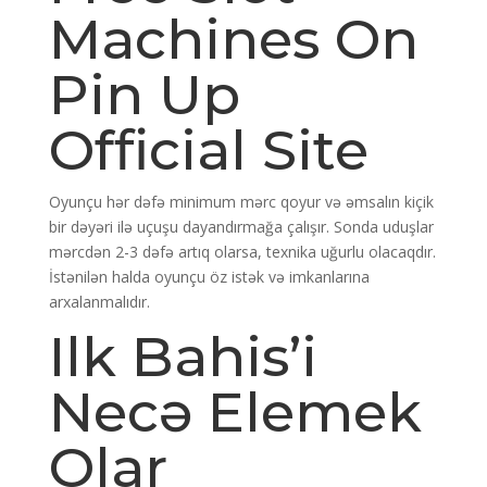
Machines On
Pin Up
Official Site
Oyunçu hər dəfə minimum mərc qoyur və əmsalın kiçik
bir dəyəri ilə uçuşu dayandırmağa çalışır. Sonda uduşlar
mərcdən 2-3 dəfə artıq olarsa, texnika uğurlu olacaqdır.
İstənilən halda oyunçu öz istək və imkanlarına
arxalanmalıdır.
Ilk Bahis’i
Necə Elemek
Olar