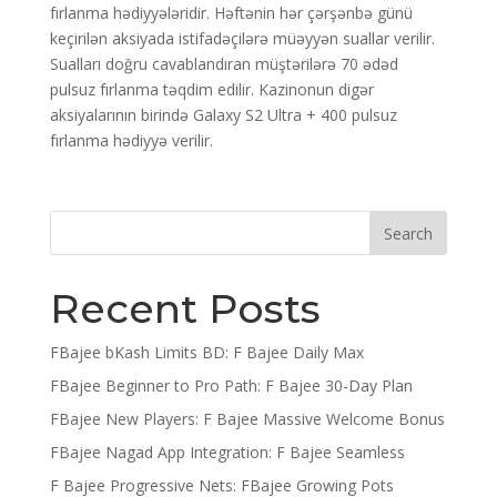
fırlanma hədiyyələridir. Həftənin hər çərşənbə günü
keçirilən aksiyada istifadəçilərə müəyyən suallar verilir.
Sualları doğru cavablandıran müştərilərə 70 ədəd
pulsuz fırlanma təqdim edilir. Kazinonun digər
aksiyalarının birində Galaxy S2 Ultra + 400 pulsuz
fırlanma hədiyyə verilir.
Recent Posts
FBajee bKash Limits BD: F Bajee Daily Max
FBajee Beginner to Pro Path: F Bajee 30-Day Plan
FBajee New Players: F Bajee Massive Welcome Bonus
FBajee Nagad App Integration: F Bajee Seamless
F Bajee Progressive Nets: FBajee Growing Pots