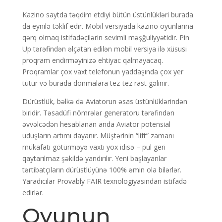
Kazino saytda təqdim etdiyi bütün üstünlükləri burada
da eynilə təklif edir. Mobil versiyada kazino oyunlarına
qərq olmaq istifadəçilərin sevimli məşğuliyyətidir. Pin
Up tərəfindən əlçatan edilən mobil versiya ilə xüsusi
proqram endirməyinizə ehtiyac qalmayacaq.
Proqramlar çox vaxt telefonun yaddaşında çox yer
tutur və burada donmalara tez-tez rast gəlinir.
Dürüstlük, bəlkə də Aviatorun əsas üstünlüklərindən
biridir. Təsadüfi nömrələr generatoru tərəfindən
əvvəlcədən hesablanan anda Aviator potensial
uduşların artımı dayanır. Müştərinin “lift” zamanı
mükafatı götürməyə vaxtı yox idisə – pul geri
qaytarılmaz şəkildə yandırılır. Yeni başlayanlar
tərtibatçıların dürüstlüyünə 100% əmin ola bilərlər.
Yaradıcılar Provably FAIR texnologiyasından istifadə
edirlər.
Oyunun