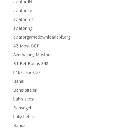
aviator IN
aviator ke
aviator mz
aviator ng
aviatorgamedownloadapk.org
AZ Most BET
Azerbajany Mostbet
B1 Bet Bonus 848
b1bet apostas
Bahis
Bahis siteleri
bahis sitesi
Bahsegel
bally-bet.us
Banda