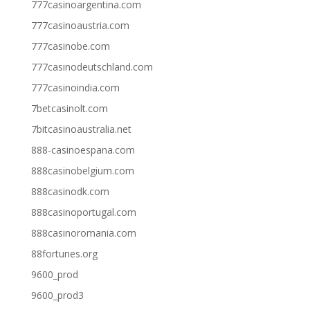
777casinoargentina.com
777casinoaustria.com
777casinobe.com
777casinodeutschland.com
777casinoindia.com
7betcasinolt.com
7bitcasinoaustralia.net
888-casinoespana.com
888casinobelgium.com
888casinodk.com
888casinoportugal.com
888casinoromania.com
88fortunes.org
9600_prod
9600_prod3