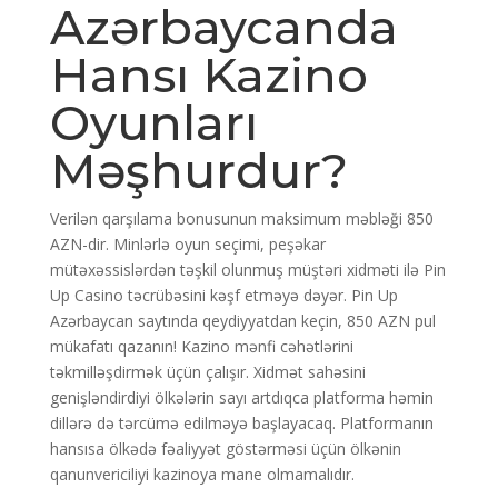
Azərbaycanda
Hansı Kazino
Oyunları
Məşhurdur?
Verilən qarşılama bonusunun maksimum məbləği 850
AZN-dir. Minlərlə oyun seçimi, peşəkar
mütəxəssislərdən təşkil olunmuş müştəri xidməti ilə Pin
Up Casino təcrübəsini kəşf etməyə dəyər. Pin Up
Azərbaycan saytında qeydiyyatdan keçin, 850 AZN pul
mükafatı qazanın! Kazino mənfi cəhətlərini
təkmilləşdirmək üçün çalışır. Xidmət sahəsini
genişləndirdiyi ölkələrin sayı artdıqca platforma həmin
dillərə də tərcümə edilməyə başlayacaq. Platformanın
hansısa ölkədə fəaliyyət göstərməsi üçün ölkənin
qanunvericiliyi kazinoya mane olmamalıdır.