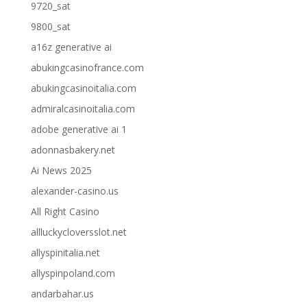
9720_sat
9800_sat
a16z generative ai
abukingcasinofrance.com
abukingcasinoitalia.com
admiralcasinoitalia.com
adobe generative ai 1
adonnasbakery.net
Ai News 2025
alexander-casino.us
All Right Casino
allluckycloversslot.net
allyspinitalia.net
allyspinpoland.com
andarbahar.us