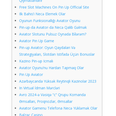
Qiymətləndirir
Free Slot Machines On Pin Up Official Site
Ilk Bahis’i Necə Elemek Olar
Oyunun Funksionallığı Aviator Oyunu
Pin-up-da Aviator-da Necə Qalib Gəlmək
Aviator Slotunu Pulsuz Oynada Bi̇lərəm?
Aviator Pin Up Game
Pin-up Aviator: Oyun Qaydaları Və
Strategiyaları, Slotdan Istifadə Üçün Bonuslar
Kazino Pin-up Icmalı
Aviator Oyunu’nu Hardan Tapmaq Olar
Pin Up Aviator
Azərbaycanda Yüksək Reytinqli Kazinolar 2023
In Virtual İdman Mərcləri
Avro 2024-ə Vəsiqə “c” Qrupu Komanda
Əmsalları, Proqnozlar, Əmsallar
Aviator Gamenu Telefona Necə Yükləmək Olar
Balzac Casino