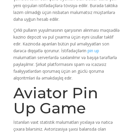
yeni qoşulan istifadəçilərə tövsiyə edilir. Burada taktika
lazım olmadığı üçün nisbətən məlumatsız müştərilərə
daha uyğun hesab edilir.
Çirkli pulların yuyulmasının qarşısının alınması məqsədilə
kazino depozit və pul çıxarma üçün eyni üsullar təklif
edir. Kazinoda aparılan bütün pul əməliyyatları son
dərəcə diqqətlə qorunur. İstifadəçilərin
pin up
məlumatları serverlərdə saxlanılmır və başqa tərəflərlə
paylaşılmır. Şirkət platformasını spam və icazəsiz
fəaliyyətlərdən qorumaq üçün ən güclü qoruma
alqoritmləri ilə əməkdaşlıq edir.
Aviator Pin
Up Game
İstənilən vaxt statistik məlumatları yoxlaya və nəticə
çıxara bilərsiniz. Avtorizasiya şəxsi balansda olan