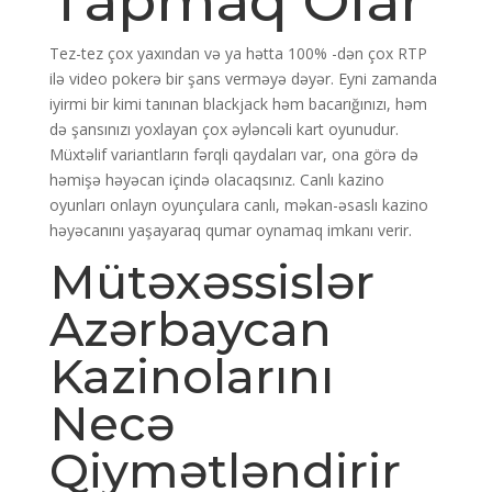
Tapmaq Olar
Tez-tez çox yaxından və ya hətta 100% -dən çox RTP
ilə video pokerə bir şans verməyə dəyər. Eyni zamanda
iyirmi bir kimi tanınan blackjack həm bacarığınızı, həm
də şansınızı yoxlayan çox əyləncəli kart oyunudur.
Müxtəlif variantların fərqli qaydaları var, ona görə də
həmişə həyəcan içində olacaqsınız. Canlı kazino
oyunları onlayn oyunçulara canlı, məkan-əsaslı kazino
həyəcanını yaşayaraq qumar oynamaq imkanı verir.
Mütəxəssislər
Azərbaycan
Kazinolarını
Necə
Qiymətləndirir