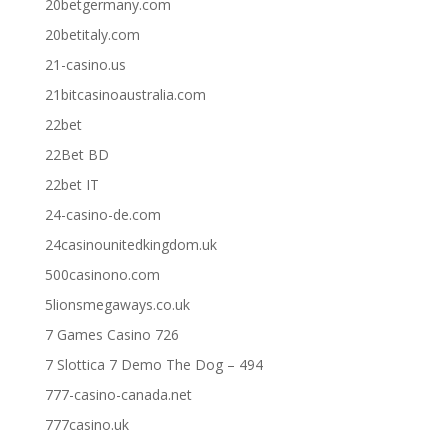
20betgermany.com
20betitaly.com
21-casino.us
21bitcasinoaustralia.com
22bet
22Bet BD
22bet IT
24-casino-de.com
24casinounitedkingdom.uk
500casinono.com
5lionsmegaways.co.uk
7 Games Casino 726
7 Slottica 7 Demo The Dog – 494
777-casino-canada.net
777casino.uk