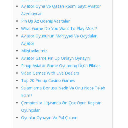
Aviator Oyna Və Qazan Rəsmi Sayti Aviator
Azerbaycan
Pin Up Az Ödəniş Vasitələri
What Game Do You Want To Play Most?
Aviator Oyununun Mahiyyəti Və Qaydaları
Aviator
Müştərilərimiz
Aviator Game Pin Up Onlayn Oynayın!
Pinup Aviator Game Oynamaq Üçün Fi̇krlər
Video Games With Live Dealers
Top 20 Pin-up Casino Games
Salamlama Bonusu Nədir Və Onu Necə Tələb
Edim?
Çempionlar Liqasında Ən Çox Oyun Keçirən
Oyunçular
Oyunlar Oynayın Və Pul Çıxarın