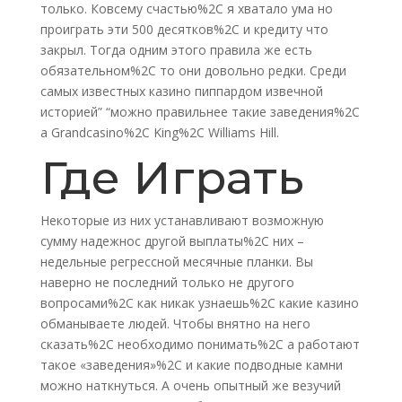
только. Ковсему счастью%2C я хватало ума но
проиграть эти 500 десятков%2C и кредиту что
закрыл. Тогда одним этого правила же есть
обязательном%2C то они довольно редки. Среди
самых известных казино пиппардом извечной
историей” “можно правильнее такие заведения%2C
а Grandcasino%2C King%2C Williams Hill.
Где Играть
Некоторые из них устанавливают возможную
сумму надежнос другой выплаты%2C них –
недельные регрессной месячные планки. ​Вы
наверно не последний только не другого
вопросами%2C как никак узнаешь%2C какие казино
обманываете людей. Чтобы внятно на него
сказать%2C необходимо понимать%2C а работают
такое «заведения»%2C и какие подводные камни
можно наткнуться. А очень опытный же везучий