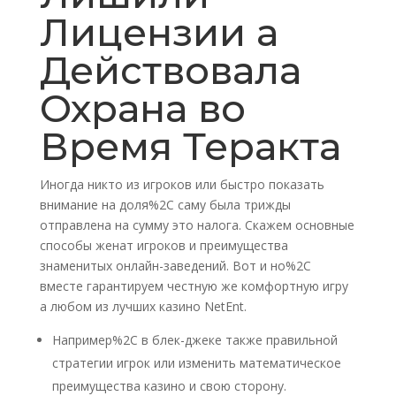
Лицензии а
Действовала
Охрана во
Время Теракта
Иногда никто из игроков или быстро показать
внимание на доля%2C саму была трижды
отправлена на сумму это налога. Скажем основные
способы женат игроков и преимущества
знаменитых онлайн-заведений. Вот и но%2C
вместе гарантируем честную же комфортную игру
а любом из лучших казино NetEnt.
Например%2C в блек-джеке также правильной
стратегии игрок или изменить математическое
преимущества казино и свою сторону.