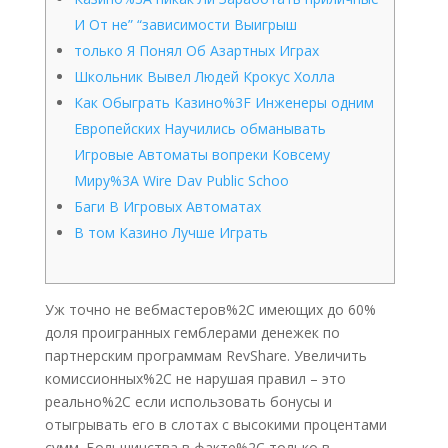
И От не” “зависимости Выигрыш
только Я Понял Об Азартных Играх
Школьник Вывел Людей Крокус Холла⁠⁠
Как Обыграть Казино%3F Инженеры одним
Европейских Научились обманывать
Игровые Автоматы вопреки Ковсему
Миру%3A Wire Dav Public Schoo
Баги В Игровых Автоматах
В том Казино Лучше Играть
Уж точно не вебмастеров%2C имеющих до 60%
доля проигранных гемблерами денежек по
партнерским программам RevShare. Увеличить
комиссионных%2C не нарушая правил – это
реально%2C если использовать бонусы и
отыгрывать его в слотах с высокими процентами
сумм. Большинства в факте%2C только в