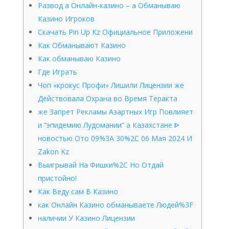
Развод а Онлайн-казино – а Обманываю
Казино Игроков
Скачать Pin Up Kz Официальное Приложени
Как Обманывают Казино
Как обманываю Казино
Где Играть
Чоп «крокус Профи» Лишили Лицензии же
Действовала Охрана во Время Теракта
же Запрет Рекламы Азартных Игр Повлияет
и “эпидемию Лудомании” а Казахстане ᐈ
новостью Ото 09%3A 30%2C 06 Мая 2024 И
Zakon Kz
Выигрывай На Фишки%2C Но Отдай
пристойно!
Как Веду сам В Казино
как Онлайн Казино обманываете Людей%3F
наличии У Казино Лицензии