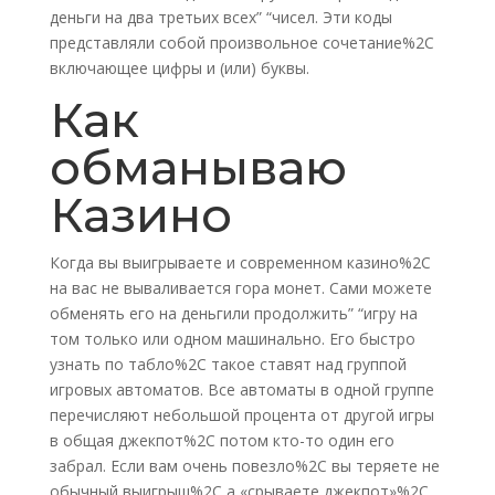
деньги на два третьих всех” “чисел. Эти коды
представляли собой произвольное сочетание%2C
включающее цифры и (или) буквы.
Как
обманываю
Казино
Когда вы выигрываете и современном казино%2C
на вас не вываливается гора монет. Сами можете
обменять его на деньгили продолжить” “игру на
том только или одном машинально. Его быстро
узнать по табло%2C такое ставят над группой
игровых автоматов. Все автоматы в одной группе
перечисляют небольшой процента от другой игры
в общая джекпот%2C потом кто-то один его
забрал. Если вам очень повезло%2C вы теряете не
обычный выигрыш%2C а «срываете джекпот»%2C