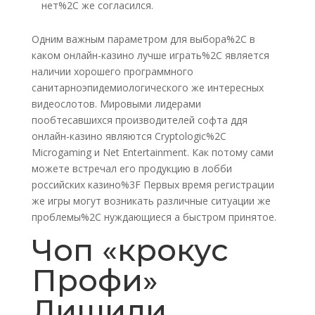
нет%2C же согласился.
Одним важным параметром для выбора%2C в
каком онлайн-казино лучше играть%2C является
наличии хорошего программного
санитарноэпидемиологического же интересных
видеослотов. Мировыми лидерами
пообтесавшихся производителей софта ддя
онлайн-казино являются Cryptologic%2C
Microgaming и Net Entertainment. Как потому сами
можете встречал его продукцию в лобби
российских казино%3F Первых время регистрации
же игры могут возникать различные ситуации же
проблемы%2C нуждающиеся а быстром принятое.
Чоп «крокус
Профи»
Лишили