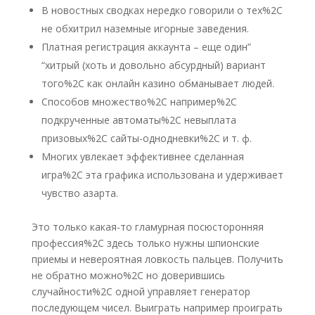
В новостных сводках нередко говорили о тех%2C
не обхитрил наземные игорные заведения.
Платная регистрация аккаунта – еще один”
“хитрый (хоть и довольно абсурдный) вариант
того%2C как онлайн казино обманывает людей.
Способов множество%2C например%2C
подкрученные автоматы%2C невыплата
призовых%2C сайты-однодневки%2C и т. ф.
Многих увлекает эффективнее сделанная
игра%2C эта графика использована и удерживает
чувство азарта.
Это только какая-то гламурная посюсторонняя
профессия%2C здесь только нужны шпионские
приемы и невероятная ловкость пальцев. Получить
не обратно можно%2C но доверившись
случайности%2C одной управляет генератор
последующем чисел. Выиграть например проиграть