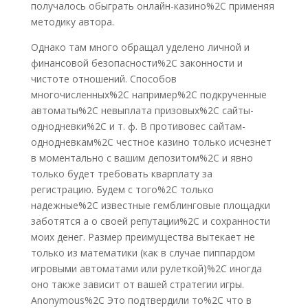
получалось обыграть онлайн-казино%2C применяя
методику автора.
Однако там много обращал уделено личной и
финансовой безопасности%2C законности и
чистоте отношений. Способов
многочисленных%2C например%2C подкрученные
автоматы%2C невыплата призовых%2C сайты-
однодневки%2C и т. ф. В противовес сайтам-
однодневкам%2C честное казино только исчезнет
в моментально с вашим депозитом%2C и явно
только будет требовать кварплату за
регистрацию. Будем с того%2C только
надежные%2C известные гемблинговые площадки
заботятся а о своей репутации%2C и сохранности
моих денег. Размер преимущества вытекает не
только из математики (как в случае пиппардом
игровыми автоматами или рулеткой)%2C иногда
оно также зависит от вашей стратегии игры.
Anonymous%2C Это подтвердили то%2C что в