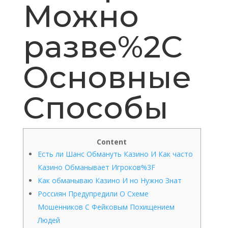
Можно
разве%2C
Основные
Способы
Content
Есть ли Шанс Обмануть Казино И Как часто
Казино Обманывает Игроков%3F
Как обманываю Казино И но Нужно Знат
Россиян Предупредили О Схеме
Мошенников С Фейковым Похищением
Людей