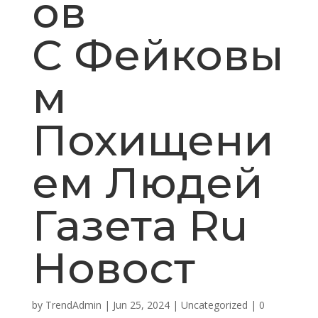
ов
С Фейковы
м
Похищени
ем Людей
Газета Ru
Новост
by
TrendAdmin
|
Jun 25, 2024
|
Uncategorized
|
0