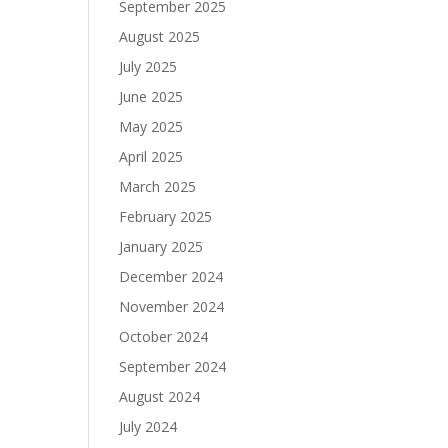
September 2025
August 2025
July 2025
June 2025
May 2025
April 2025
March 2025
February 2025
January 2025
December 2024
November 2024
October 2024
September 2024
August 2024
July 2024