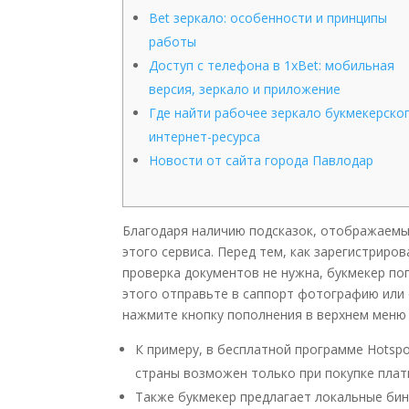
Bet зеркало: особенности и принципы
работы
Доступ с телефона в 1xBet: мобильная
версия, зеркало и приложение
Где найти рабочее зеркало букмекерско
интернет-ресурса
Новости от сайта города Павлодар
Благодаря наличию подсказок, отображаемы
этого сервиса. Перед тем, как зарегистриро
проверка документов не нужна, букмекер по
этого отправьте в саппорт фотографию или с
нажмите кнопку пополнения в верхнем меню 
К примеру, в бесплатной программе Hotspo
страны возможен только при покупке плат
Также букмекер предлагает локальные бинг