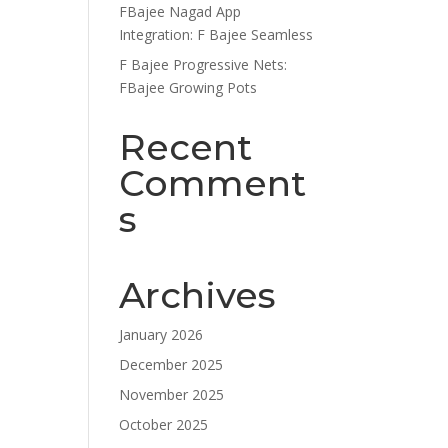
FBajee Nagad App
Integration: F Bajee Seamless
F Bajee Progressive Nets:
FBajee Growing Pots
Recent
Comment
s
Archives
January 2026
December 2025
November 2025
October 2025