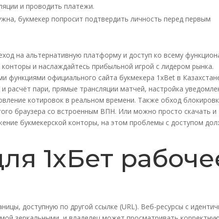
ляции и проводить платежи.
ужна, букмекер попросит подтвердить личность перед первым
ход на альтернативную платформу и доступ ко всему функцион
 конторы и наслаждайтесь прибыльной игрой с лидером рынка.
и функциями официального сайта букмекера 1xBet в Казахстане
и расчёт пари, прямые трансляции матчей, настройка уведомле
овление котировок в реальном времени. Также обход блокиров
ого браузера со встроенным ВПН. Или можно просто скачать и
жение букмекерской конторы, на этом проблемы с доступом до
для 1хБет рабоче
ницы, доступную по другой ссылке (URL). Веб-ресурсы с иденти
мой зеркальными, и владелец может просматривать корректну