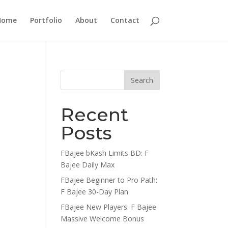
Home
Portfolio
About
Contact
а
Recent
Posts
FBajee bKash Limits BD: F
Bajee Daily Max
FBajee Beginner to Pro Path:
F Bajee 30-Day Plan
FBajee New Players: F Bajee
Massive Welcome Bonus