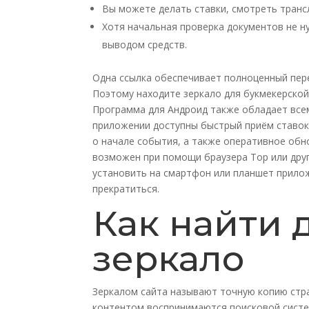
Вы можете делать ставки, смотреть транс
Хотя начальная проверка документов не н
выводом средств.
Одна ссылка обеспечивает полноценный пере
Поэтому находите зеркало для букмекерской
Программа для Андроид также обладает всем
приложении доступны быстрый приём ставок 
о начале события, а также оперативное обн
возможен при помощи браузера Тор или друг
установить на смартфон или планшет прило
прекратиться.
Как найти 
зеркало
Зеркалом сайта называют точную копию стра
контентом воспринимаются поисковой систе