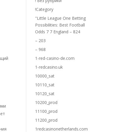
! Без рубрики
!Category
"Little League One Betting
Possibilities: Best Football
Odds 7 7 England – 824
– 203
– 968
бщий
1-red-casino-de.com
1-redcasino.uk
10000_sat
10110_sat
10120_sat
10200_prod
ыми
11100_prod
жет
11200_prod
ния
1redcasinonetherlands.com