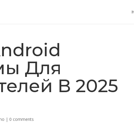
ndroid
мы Для
телей В 2025
ino
|
0 comments