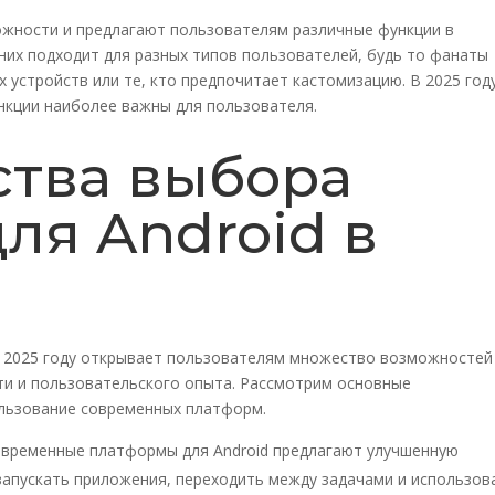
жности и предлагают пользователям различные функции в
 них подходит для разных типов пользователей, будь то фанаты
 устройств или те, кто предпочитает кастомизацию. В 2025 год
нкции наиболее важны для пользователя.
тва выбора
ля Android в
 2025 году открывает пользователям множество возможностей
ти и пользовательского опыта. Рассмотрим основные
льзование современных платформ.
временные платформы для Android предлагают улучшенную
запускать приложения, переходить между задачами и использов