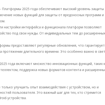
– Платформы 2025 года обеспечивают высокий уровень защиты
лючение новых функций для защиты от вредоносных программ и
ом.
и настройки интерфейса и функционала платформ позволяют
ойство под свои нужды. От индивидуальных тем до расширенны
формы предоставляют регулярные обновления, что гарантирует
на протяжении длительного времени. Это особенно важно в све
025 года включают множество инновационных функций, таких 
интеллектом, поддержка новых форматов контента и расширенны
только улучшить опыт взаимодействия с устройством, но и
ностей пользователя. Это важный шаг для тех, кто стремится
roid-устройства.