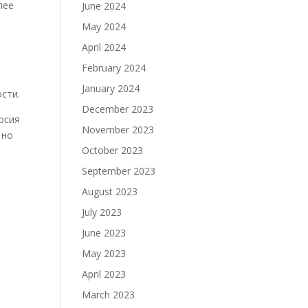
лее
June 2024
May 2024
April 2024
February 2024
January 2024
сти.
December 2023
рсия
November 2023
 но
October 2023
.
September 2023
August 2023
July 2023
June 2023
May 2023
April 2023
March 2023