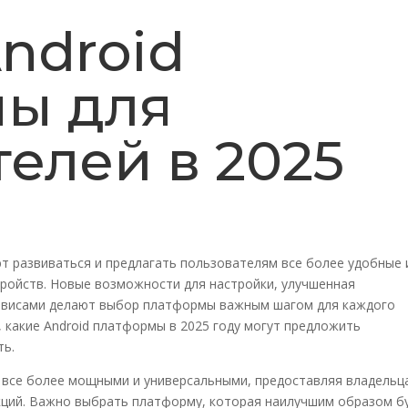
ndroid
ы для
елей в 2025
т развиваться и предлагать пользователям все более удобные 
ройств. Новые возможности для настройки, улучшенная
ервисами делают выбор платформы важным шагом для каждого
, какие Android платформы в 2025 году могут предложить
ть.
я все более мощными и универсальными, предоставляя владельц
кций. Важно выбрать платформу, которая наилучшим образом б