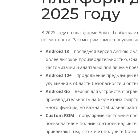
2025 году
В 2025 году на платформе Android наблюдае
возможности. Рассмотрим самые популярные
Android 13
– последняя версия Android с 
более высокой производительностью. Она
кастомизации и адаптации под личные пре
Android 12+
– продолжение предыдущей ве
улучшения в области безопасности и опти
Android Go
– версия для устройств с огр
производительность на бюджетных смартф
много функций, но важна стабильная рабо
Custom ROM
– популярные кастомные проши
пользователям полный контроль над инте
привлекают тех, кто хочет получить боль