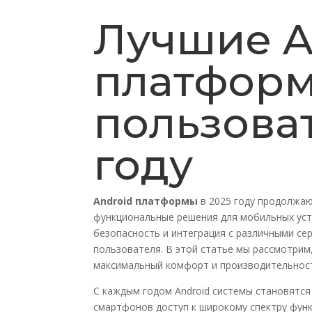
Лучшие A
платформ
пользоват
году
Android платформы
в 2025 году продолжаю
функциональные решения для мобильных уст
безопасность и интеграция с различными с
пользователя. В этой статье мы рассмотрим
максимальный комфорт и производительнос
С каждым годом Android системы становятс
смартфонов доступ к широкому спектру фун