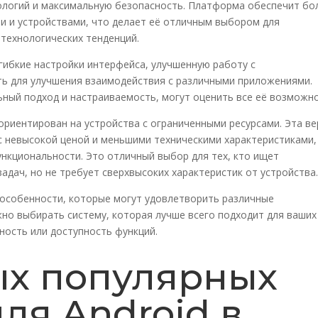
ологий и максимальную безопасность. Платформа обеспечит бо
и и устройствами, что делает её отличным выбором для
технологических тенденций.
гибкие настройки интерфейса, улучшенную работу с
ь для улучшения взаимодействия с различными приложениями.
ный подход и настраиваемость, могут оценить все её возможно
 ориентирован на устройства с ограниченными ресурсами. Эта ве
с невысокой ценой и меньшими техническими характеристиками,
ункциональности. Это отличный выбор для тех, кто ищет
адач, но не требует сверхвысоких характеристик от устройства
 особенности, которые могут удовлетворить различные
жно выбирать систему, которая лучше всего подходит для ваших
ность или доступность функций.
ых популярных
ля Android в