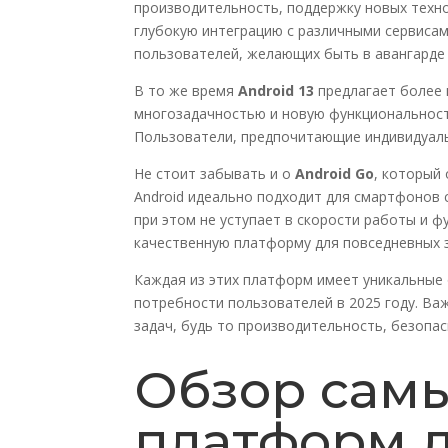
производительность, поддержку новых техн
глубокую интеграцию с различными сервисам
пользователей, желающих быть в авангарде 
В то же время
Android 13
предлагает более 
многозадачностью и новую функциональност
Пользователи, предпочитающие индивидуаль
Не стоит забывать и о
Android Go
, который
Android идеально подходит для смартфонов 
при этом не уступает в скорости работы и ф
качественную платформу для повседневных з
Каждая из этих платформ имеет уникальные
потребности пользователей в 2025 году. Ва
задач, будь то производительность, безопас
Обзор сам
платформ д