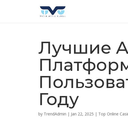
Лучшие A
Платфор
Пользова
Году
by
TrendAdmin
|
Jan 22, 2025
|
Top Online Cas