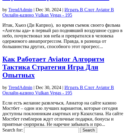
by
TrendAdmin
|
Dec 30, 2024
|
Играть В Слот Aviator В
Онлайн-казино Vulkan Vegas - 195
Итак, Хьюз (Ди Каприо), во время съемок своего фильма
«Ангелы ада» в первый раз поднявший воздушное судно в
небо, почувствовал зов неба и превратился в человека
одержимого авиапрогрессом. Правда, в разница от
большинства других, способного этот прогресс...
Как Работает Aviator Алгоритм
Тактика Стратегия Игра Для
Опытных
by
TrendAdmin
|
Dec 30, 2024
|
Играть В Слот Aviator В
Онлайн-казино Vulkan Vegas - 195
Если есть желание развлечься, Авиатор на сайте казино
Мостбет – один изо лучших вариантов, которые сегодня
доступны поклонникам азартных игр Казахстана. На сайте
Мостбет гемблеров ждут отличные подарки, бонусы и
приятные сюрпризы. Не наречие забывать и про...
Search for: