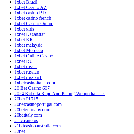
1xbet Brazil
1xbet Casino AZ
1xbet casino BD
1xbet casino french
1xbet Casino Online
1xbet giriş
1xbet Kazahstan
1xbet KR
1xbet malaysia
1xbet Morocco
1xbet Online Casino
1xbet RU
1xbet russia
1xbet russian
1xbet russian1
1xbetcasinoitalia.com
20 Bet Casino 607
2024 Kolkata Rape And Killing Wikipedia – 12
20bet Pl 715
20betcasinoportugal.com
20betgermany.com
20betitaly.com
21-casino.us
21bitcasinoaustralia.com
22bet