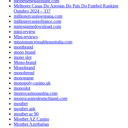
melbetsenegalonline.com
Melhores Casas Do Apostas Do País Do Futebol Ranking
Outubro 2024 – 337
millionercasinoespana.com
millionercasinofrance.com
minesgamedownload.com
mini-review
Mini-reviews
missionuncrossableaustralia.com
mombrand
mono brand
mono slot
Mono-brand
Monobrand
monobrend
monogame
monopoly-casino.uk
monoslot
monrocasinoaustria.com
monrocasinodeutschland.com
mostbet
mostbet apk
mostbet az 90
Mostbet AZ Casino
Mostbet Azerbaijan