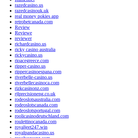
razedcasino.us
razedcasinouk.uk
real money pokies app
retrobetcanada.com
Review
Reviewe
reviewer
richardcasino.us
ricky casino australia
rickycasino.us
rioacegreece.com
ripper-casino.us
rippercasinoespana.com
riverbelle-casino.us
riverbellecasinoca.com
rizkcasinonz.com
rjlprecisioneng.co.uk
rodeoslotsaustralia.com
rodeoslotscanada.com
rodeoslotsportugal.com
roolicasinodeutschland.com
roulettinocanada.com
royaljeet247.win
royalpandacasino.us