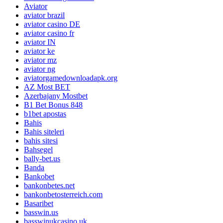
Aviator
aviator brazil
aviator casino DE
aviator casino fr
aviator IN
aviator ke
aviator mz
aviator ng
aviatorgamedownloadapk.org
AZ Most BET
Azerbajany Mostbet
B1 Bet Bonus 848
b1bet apostas
Bahis
Bahis siteleri
bahis sitesi
Bahsegel
bally-bet.us
Banda
Bankobet
bankonbetes.net
bankonbetosterreich.com
Basaribet
basswin.us
basswinukcasino.uk