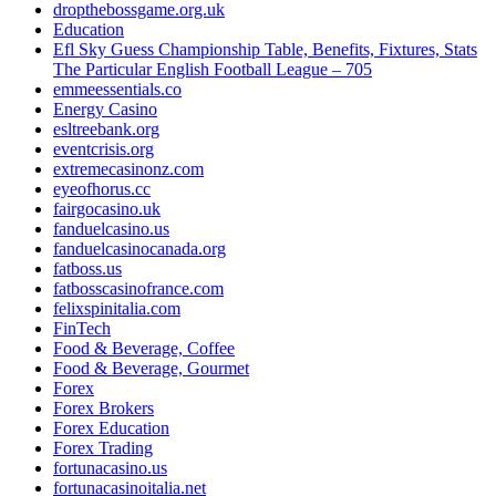
dropthebossgame.org.uk
Education
Efl Sky Guess Championship Table, Benefits, Fixtures, Stats
The Particular English Football League – 705
emmeessentials.co
Energy Casino
esltreebank.org
eventcrisis.org
extremecasinonz.com
eyeofhorus.cc
fairgocasino.uk
fanduelcasino.us
fanduelcasinocanada.org
fatboss.us
fatbosscasinofrance.com
felixspinitalia.com
FinTech
Food & Beverage, Coffee
Food & Beverage, Gourmet
Forex
Forex Brokers
Forex Education
Forex Trading
fortunacasino.us
fortunacasinoitalia.net