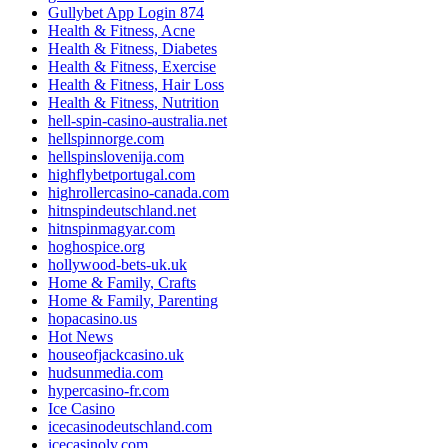
Gullybet App Login 874
Health & Fitness, Acne
Health & Fitness, Diabetes
Health & Fitness, Exercise
Health & Fitness, Hair Loss
Health & Fitness, Nutrition
hell-spin-casino-australia.net
hellspinnorge.com
hellspinslovenija.com
highflybetportugal.com
highrollercasino-canada.com
hitnspindeutschland.net
hitnspinmagyar.com
hoghospice.org
hollywood-bets-uk.uk
Home & Family, Crafts
Home & Family, Parenting
hopacasino.us
Hot News
houseofjackcasino.uk
hudsunmedia.com
hypercasino-fr.com
Ice Casino
icecasinodeutschland.com
icecasinolv.com