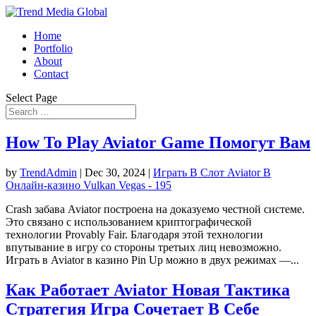
Home
Portfolio
About
Contact
Select Page
How To Play Aviator Game Помогут Вам
by
TrendAdmin
|
Dec 30, 2024
|
Играть В Слот Aviator В
Онлайн-казино Vulkan Vegas - 195
Crash забава Aviator построена на доказуемо честной системе.
Это связано с использованием криптографической
технологии Provably Fair. Благодаря этой технологии
впутывание в игру со стороны третьих лиц невозможно.
Играть в Aviator в казино Pin Up можно в двух режимах —...
Как Работает Aviator Новая Тактика
Стратегия Игра Сочетает В Себе