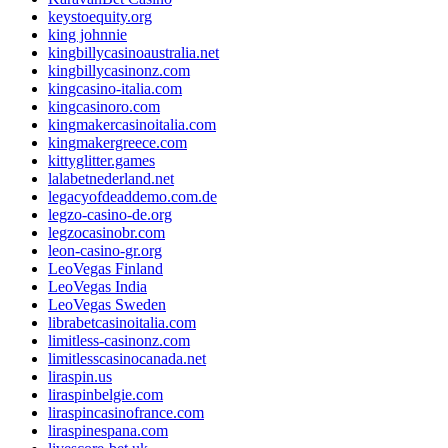
keystoequity.org
king johnnie
kingbillycasinoaustralia.net
kingbillycasinonz.com
kingcasino-italia.com
kingcasinoro.com
kingmakercasinoitalia.com
kingmakergreece.com
kittyglitter.games
lalabetnederland.net
legacyofdeaddemo.com.de
legzo-casino-de.org
legzocasinobr.com
leon-casino-gr.org
LeoVegas Finland
LeoVegas India
LeoVegas Sweden
librabetcasinoitalia.com
limitless-casinonz.com
limitlesscasinocanada.net
liraspin.us
liraspinbelgie.com
liraspincasinofrance.com
liraspinespana.com