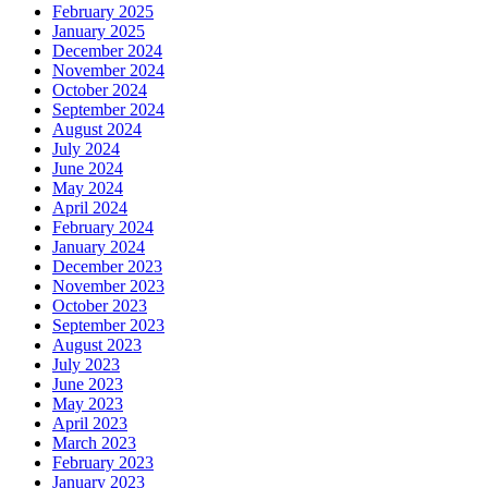
February 2025
January 2025
December 2024
November 2024
October 2024
September 2024
August 2024
July 2024
June 2024
May 2024
April 2024
February 2024
January 2024
December 2023
November 2023
October 2023
September 2023
August 2023
July 2023
June 2023
May 2023
April 2023
March 2023
February 2023
January 2023