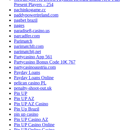
Present Players – 254
pachinkogame.cc
paddypowerireland.com
pagbet brazil
pages
paradise8-casino.us
parcadfer.com
Parimatch
parimatchfr.com
parimatchtj.net
Partycasino App 561
Partycasino Bonus Code 10€ 767
partycasinoaustria.com
Payday Loans
Payday Loans Online
pelican casino PL
penalty-shoot-out.uk
Pin UP
Pin UP AZ
Pin UP AZ Casino
Pin Up Brazil
pin up casino
Pin UP Casino AZ
Pin UP Casino Online
Pin UP Online Casino