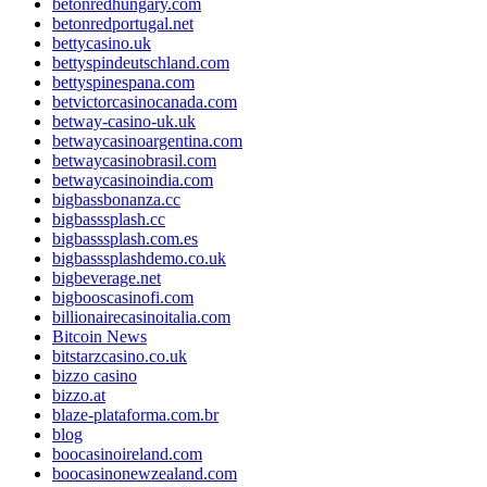
betonredhungary.com
betonredportugal.net
bettycasino.uk
bettyspindeutschland.com
bettyspinespana.com
betvictorcasinocanada.com
betway-casino-uk.uk
betwaycasinoargentina.com
betwaycasinobrasil.com
betwaycasinoindia.com
bigbassbonanza.cc
bigbasssplash.cc
bigbasssplash.com.es
bigbasssplashdemo.co.uk
bigbeverage.net
bigbooscasinofi.com
billionairecasinoitalia.com
Bitcoin News
bitstarzcasino.co.uk
bizzo casino
bizzo.at
blaze-plataforma.com.br
blog
boocasinoireland.com
boocasinonewzealand.com