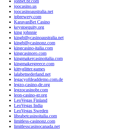
jonbet.br.com
joocasino.us
joocasinoaustralia.net
jpbrewery.com
KaravanBet Casino
keystoequity.org
king johnnie
kingbillycasinoaustralia.net
kingbillycasinonz.com
kingcasino-italia.com
kingcasinoro.com
kingmakercasinoitalia.com
kingmakergreece.com
kittyglitter.games
lalabetnederland.net
legacyofdeaddemo.com.de
legzo-casino-de.org
legzocasinobr.com
leon-casino-gr.org
LeoVegas Finland
LeoVegas India
LeoVegas Sweden
librabetcasinoitalia.com
limitless-casinonz.com
limitlesscasinocanada.net