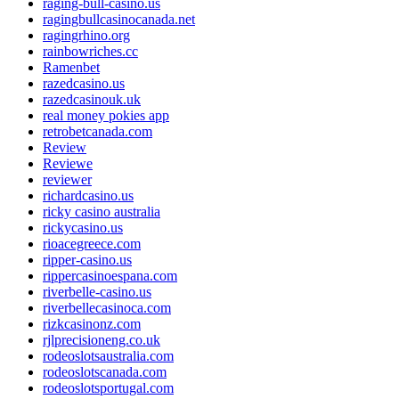
raging-bull-casino.us
ragingbullcasinocanada.net
ragingrhino.org
rainbowriches.cc
Ramenbet
razedcasino.us
razedcasinouk.uk
real money pokies app
retrobetcanada.com
Review
Reviewe
reviewer
richardcasino.us
ricky casino australia
rickycasino.us
rioacegreece.com
ripper-casino.us
rippercasinoespana.com
riverbelle-casino.us
riverbellecasinoca.com
rizkcasinonz.com
rjlprecisioneng.co.uk
rodeoslotsaustralia.com
rodeoslotscanada.com
rodeoslotsportugal.com