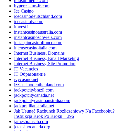
hudsunmedia.com
hypercasino-fr.com
Ice Casino
icecasinodeutschland.com
icecasinolv.com
imvest.it
instantcasinoaustralia.com
instantcasinoschweiz.com
instaspincasinofrance.com
intensecasinoitalia.com
Internet Business, Domains
Internet Business, Email Marketing
Internet Business, Site Promotion
IT Vacancies
IT Образование
ivycasino.net
izzicasinodeuthchland.com
jackpotcitybrazil.com
jackpotcitycanada.net
jackpotcitycasinoaustralia.com
jackpotjillaustralia.net
Jak Usunąć Rachunek Rozliczeniowy Na Facebooku?
Instrukcja Krok Po Kroku – 396
jamesbrausch.com
jetcasinocanada.org