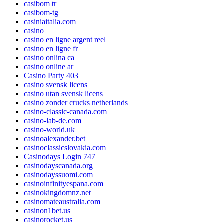
casibom tr
casibom-tg
casiniaitalia.com
casino
casino en ligne argent reel
casino en ligne fr
casino onlina ca
casino online ar
Casino Party 403
casino svensk licens
casino utan svensk licens
casino zonder crucks netherlands
casino-classic-canada.com
casino-lab-de.com
casino-world.uk
casinoalexander.bet
casinoclassicslovakia.com
Casinodays Login 747
casinodayscanada.org
casinodayssuomi.com
casinoinfinityespana.com
casinokingdomnz.net
casinomateaustralia.com
casinon1bet.us
casinorocket.us