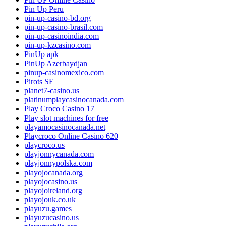
Pin Up Peru
pin-up-casino-bd.org
pin-up-casino-brasil.com
pin-up-casinoindia.com
pin-up-kzcasino.com
PinUp apk
PinUp Azerbaydjan
pinup-casinomexico.com
Pirots SE
planet7-casino.us
platinumplaycasinocanada.com
Play Croco Casino 17
Play slot machines for free
playamocasinocanada.net
Playcroco Online Casino 620
playcroco.us
playjonnycanada.com
playjonnypolska.com
playojocanada.org
playojocasino.us
playojoireland.org
playojouk.co.uk
playuzu.games
playuzucasino.us