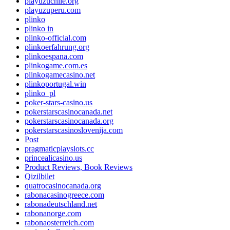
playuzuchile.org
playuzuperu.com
plinko
plinko in
plinko-official.com
plinkoerfahrung.org
plinkoespana.com
plinkogame.com.es
plinkogamecasino.net
plinkoportugal.win
plinko_pl
poker-stars-casino.us
pokerstarscasinocanada.net
pokerstarscasinocanada.org
pokerstarscasinoslovenija.com
Post
pragmaticplayslots.cc
princealicasino.us
Product Reviews, Book Reviews
Qizilbilet
quatrocasinocanada.org
rabonacasinogreece.com
rabonadeutschland.net
rabonanorge.com
rabonaosterreich.com