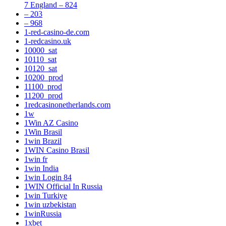
7 England – 824
– 203
– 968
1-red-casino-de.com
1-redcasino.uk
10000_sat
10110_sat
10120_sat
10200_prod
11100_prod
11200_prod
1redcasinonetherlands.com
1w
1Win AZ Casino
1Win Brasil
1win Brazil
1WIN Casino Brasil
1win fr
1win India
1win Login 84
1WIN Official In Russia
1win Turkiye
1win uzbekistan
1winRussia
1xbet