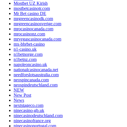
Mostbet UZ Kirish
mostbetcasinotr.com
Mr Bet casino DE
mrgreencasinodk.com
mrgreencasinosverige.com
mrocasinocanada.com
mrocasinonz.com
mrvegascasinocanada.com
mx-bbrbet-casino
n1-casino.uk
n1betnorge.com
n1betnz.com
napoleoncasino.uk
nationalcasinocanada.net
needforslotsaustralia.com
neospincanada.com
neospindeutschland.com
NEW
New Post
News
nextstageco.com
ninecasino-gb.uk
ninecasinodeutschland.com
ninecasinofrance.org
ninecasinoportugal.com