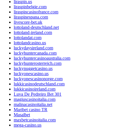
liraspin.us
liraspinbelgie.com
liraspincasinofrance.com
liraspinespana.com
livescore-bet.uk
lottoland-deutschland.net
lottoland-ireland.com
lottolandat.com
lottolandcasino.us
luckydaysireland.com
luckyhuntercanada.com
luckyhuntercasinoaustralia.com
luckyhunterosterreich.com
luckynuggetcasino.us
luckyonescasino.us
luckyonescasinonorge.com
lukkicasinodeutschland.com
lukkicasinoireland.com
Luva De Pedreiro Bet 301
magiuscasinoitalia.com
malinacasinoitalia.net
Maribet casino TR
Masalbet
maxbetcasinoitalia.com
mega-casino.us