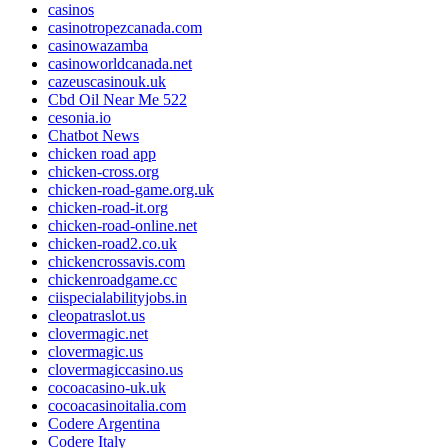
casinos
casinotropezcanada.com
casinowazamba
casinoworldcanada.net
cazeuscasinouk.uk
Cbd Oil Near Me 522
cesonia.io
Chatbot News
chicken road app
chicken-cross.org
chicken-road-game.org.uk
chicken-road-it.org
chicken-road-online.net
chicken-road2.co.uk
chickencrossavis.com
chickenroadgame.cc
ciispecialabilityjobs.in
cleopatraslot.us
clovermagic.net
clovermagic.us
clovermagiccasino.us
cocoacasino-uk.uk
cocoacasinoitalia.com
Codere Argentina
Codere Italy