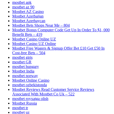
mostbet apk
mostbet az 90
Mostbet AZ Casino
Mostbet Azerbaijan
Mostbet Azerbaycan
Mostbet Bets Shops Near Me – 804
Mostbet Bonus Computer Code Get Up In Order To $1, 000
Benefit Bets – 419
Mostbet Casino Online UZ
Mostbet Casino UZ Online
Mostbet Free Wagers & Signup Offer Bet £10 Get £50 In
Cost-free Bets – 504
mostbet giriş
mostbet GR
mostbet hungary
Mostbet India
mostbet norway
Mostbet Online Casino
mostbet ozbekistonda
Mostbet Reviews Read Customer Service Reviews
Associated With Mostbet Co Uk – 522
mostbet royxatga olish
Mostbet Russia
mostbet tr
mostbet uz