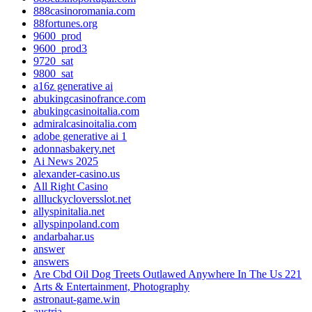
888casinoromania.com
88fortunes.org
9600_prod
9600_prod3
9720_sat
9800_sat
a16z generative ai
abukingcasinofrance.com
abukingcasinoitalia.com
admiralcasinoitalia.com
adobe generative ai 1
adonnasbakery.net
Ai News 2025
alexander-casino.us
All Right Casino
allluckycloversslot.net
allyspinitalia.net
allyspinpoland.com
andarbahar.us
answer
answers
Are Cbd Oil Dog Treets Outlawed Anywhere In The Us 221
Arts & Entertainment, Photography
astronaut-game.win
austria