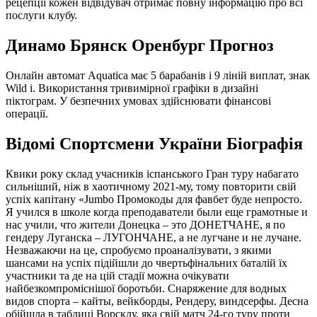
рецепції кожен відвідувач отримає повну інформацію про всі
послуги клубу.
Динамо Брянск Оренбург Прогноз
Онлайн автомат Aquatica має 5 барабанів і 9 ліній виплат, знак
Wild і. Використання тривимірної графіки в дизайні
піктограм. У безпечних умовах здійснювати фінансові
операції.
Відомі Спортсмени України Біографія
Квики року склад учасників іспанського Гран туру набагато
сильніший, ніж в хаотичному 2021-му, тому повторити свій
успіх капітану «Jumbo Промокоды для фавбет буде непросто.
Я учился в школе когда преподаватели были еще грамотные и
нас учили, что жители Донецка – это ДОНЕТЧАНЕ, я по
гендеру Луганска – ЛУГОНЧАНЕ, а не лугчане и не лучане.
Незважаючи на це, спробуємо проаналізувати, з якими
шансами на успіх підійшли до чвертьфінальних баталій їх
участники та де на цій стадії можна очікувати
найбезкомпроміснішої боротьби. Снаряжение для водных
видов спорта – кайты, вейкборды, Рендеру, виндсерфы. Десна
обійшла в таблиці Ворсклу, яка свій матч 24-го туру проти