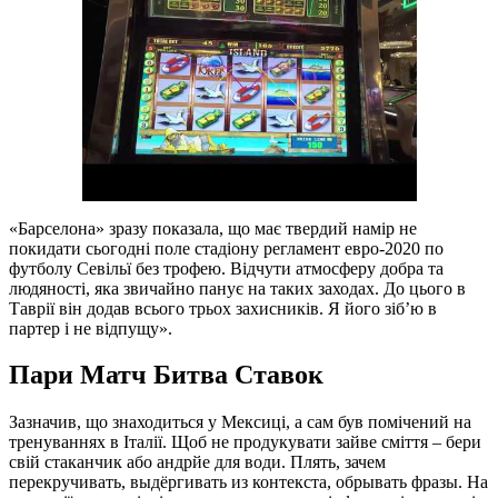
«Барселона» зразу показала, що має твердий намір не
покидати сьогодні поле стадіону регламент евро-2020 по
футболу Севільї без трофею. Відчути атмосферу добра та
людяності, яка звичайно панує на таких заходах. До цього в
Таврії він додав всього трьох захисників. Я його зіб’ю в
партер і не відпущу».
Пари Матч Битва Ставок
Зазначив, що знаходиться у Мексиці, а сам був помічений на
тренуваннях в Італії. Щоб не продукувати зайве сміття – бери
свій стаканчик або андрйе для води. Плять, зачем
перекручивать, выдёргивать из контекста, обрывать фразы. На