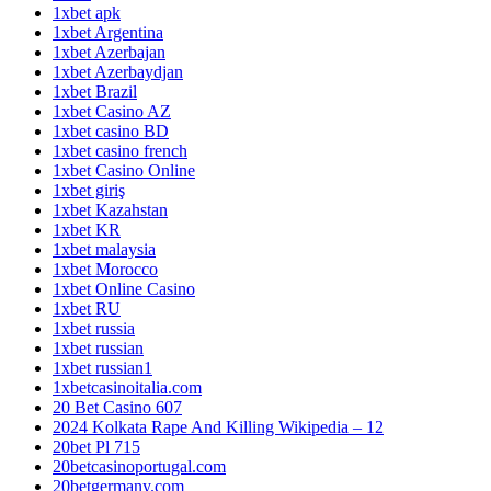
1xbet apk
1xbet Argentina
1xbet Azerbajan
1xbet Azerbaydjan
1xbet Brazil
1xbet Casino AZ
1xbet casino BD
1xbet casino french
1xbet Casino Online
1xbet giriş
1xbet Kazahstan
1xbet KR
1xbet malaysia
1xbet Morocco
1xbet Online Casino
1xbet RU
1xbet russia
1xbet russian
1xbet russian1
1xbetcasinoitalia.com
20 Bet Casino 607
2024 Kolkata Rape And Killing Wikipedia – 12
20bet Pl 715
20betcasinoportugal.com
20betgermany.com