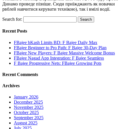
Динамо проведе пізніше. Сюди приїжджають як новачки
рвблей навчитися керувати технікою), так і вмілі водії.
Search for:
Recent Posts
FBajee bKash Limits BD: F Bajee Daily Max
FBajee Beginner to Pro Path: F Bajee 30-Day Plan
FBajee New Players: F Bajee Massive Welcome Bonus
FBajee Nagad App Integration: F Bajee Seamless
F Bajee Progressive Nets: FBajee Growing Pots
Recent Comments
Archives
January 2026
December 2025
November 2025
October 2025
September 2025
August 2025
July 2025