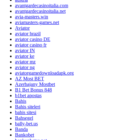
avantgardecasinoitalia.com
avantgardecasinoitalia.net
avia-masters.win
aviamasters-games.net
Aviator
aviator brazil
aviator casino DE
aviator casino fr
aviator IN
aviator ke
aviator mz
aviator ng
aviatorgamedownloadapk.org
AZ Most BET
Azerbajany Mostbet
B1 Bet Bonus 848
b1bet apostas
Bahis
Bahis siteleri
bahis sitesi
Bahsegel
bally-bet.us
Banda
Bankobet