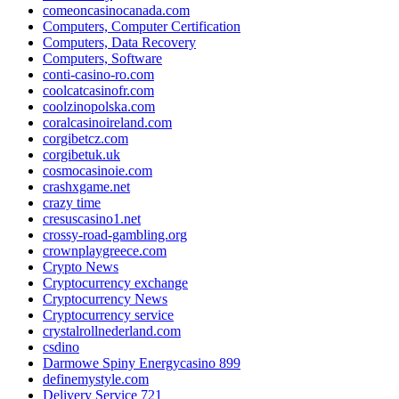
comeoncasinocanada.com
Computers, Computer Certification
Computers, Data Recovery
Computers, Software
conti-casino-ro.com
coolcatcasinofr.com
coolzinopolska.com
coralcasinoireland.com
corgibetcz.com
corgibetuk.uk
cosmocasinoie.com
crashxgame.net
crazy time
cresuscasino1.net
crossy-road-gambling.org
crownplaygreece.com
Crypto News
Cryptocurrency exchange
Cryptocurrency News
Cryptocurrency service
crystalrollnederland.com
csdino
Darmowe Spiny Energycasino 899
definemystyle.com
Delivery Service 721