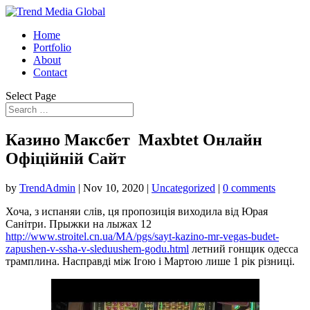
Home
Portfolio
About
Contact
Select Page
Казино Макcбет ️ Maxbtet Онлайн ️
Офіційній Сайт
by
TrendAdmin
|
Nov 10, 2020
|
Uncategorized
|
0 comments
Хоча, з испаняи слів, ця пропозиція виходила від Юрая
Санітри. Прыжки на лыжах 12
http://www.stroitel.cn.ua/MA/pgs/sayt-kazino-mr-vegas-budet-
zapushen-v-ssha-v-sleduushem-godu.html
летний гонщик одесса
трамплина. Насправді між Ігою і Мартою лише 1 рік різниці.