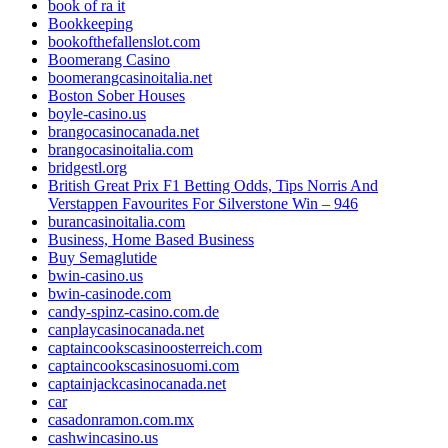
book of ra it
Bookkeeping
bookofthefallenslot.com
Boomerang Casino
boomerangcasinoitalia.net
Boston Sober Houses
boyle-casino.us
brangocasinocanada.net
brangocasinoitalia.com
bridgestl.org
British Great Prix F1 Betting Odds, Tips Norris And
Verstappen Favourites For Silverstone Win – 946
burancasinoitalia.com
Business, Home Based Business
Buy Semaglutide
bwin-casino.us
bwin-casinode.com
candy-spinz-casino.com.de
canplaycasinocanada.net
captaincookscasinoosterreich.com
captaincookscasinosuomi.com
captainjackcasinocanada.net
car
casadonramon.com.mx
cashwincasino.us