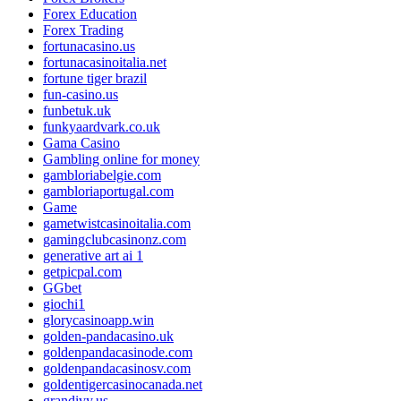
Forex Education
Forex Trading
fortunacasino.us
fortunacasinoitalia.net
fortune tiger brazil
fun-casino.us
funbetuk.uk
funkyaardvark.co.uk
Gama Casino
Gambling online for money
gambloriabelgie.com
gambloriaportugal.com
Game
gametwistcasinoitalia.com
gamingclubcasinonz.com
generative art ai 1
getpicpal.com
GGbet
giochi1
glorycasinoapp.win
golden-pandacasino.uk
goldenpandacasinode.com
goldenpandacasinosv.com
goldentigercasinocanada.net
grandivy.us