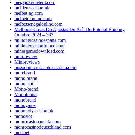
megajokernetent.com
meilleur-casino.uk
melbet-ng.com
melbetcionline.com
melbetsenegalonline.com
Melhores Casas Do Apostas Do País Do Futebol Ranking
Outubro 2024 – 337
millionercasinoespana.com
millionercasinofrance.com
minesgamedownload.com
mini-review
Mini-reviews
missionuncrossableaustralia.com
mombrand
mono brand
mono slot
Mono-brand
Monobrand
monobrend
monogame
monopoly-casino.uk
monoslot
monrocasinoaustria.com
monrocasinodeutschland.com
mostbet