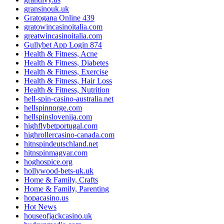
gransinouk.uk
Gratogana Online 439
gratowincasinoitalia.com
greatwincasinoitalia.com
Gullybet App Login 874
Health & Fitness, Acne
Health & Fitness, Diabetes
Health & Fitness, Exercise
Health & Fitness, Hair Loss
Health & Fitness, Nutrition
hell-spin-casino-australia.net
hellspinnorge.com
hellspinslovenija.com
highflybetportugal.com
highrollercasino-canada.com
hitnspindeutschland.net
hitnspinmagyar.com
hoghospice.org
hollywood-bets-uk.uk
Home & Family, Crafts
Home & Family, Parenting
hopacasino.us
Hot News
houseofjackcasino.uk