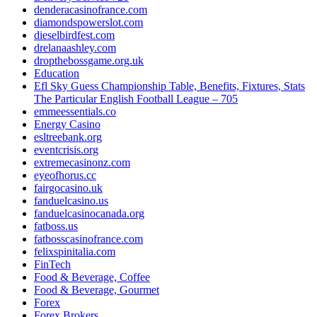
denderacasinofrance.com
diamondspowerslot.com
dieselbirdfest.com
drelanaashley.com
dropthebossgame.org.uk
Education
Efl Sky Guess Championship Table, Benefits, Fixtures, Stats
The Particular English Football League – 705
emmeessentials.co
Energy Casino
esltreebank.org
eventcrisis.org
extremecasinonz.com
eyeofhorus.cc
fairgocasino.uk
fanduelcasino.us
fanduelcasinocanada.org
fatboss.us
fatbosscasinofrance.com
felixspinitalia.com
FinTech
Food & Beverage, Coffee
Food & Beverage, Gourmet
Forex
Forex Brokers