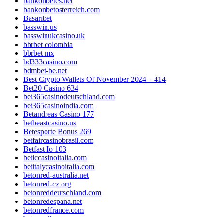
bankonbetes.net
bankonbetosterreich.com
Basaribet
basswin.us
basswinukcasino.uk
bbrbet colombia
bbrbet mx
bd333casino.com
bdmbet-be.net
Best Crypto Wallets Of November 2024 – 414
Bet20 Casino 634
bet365casinodeutschland.com
bet365casinoindia.com
Betandreas Casino 177
betbeastcasino.us
Betesporte Bonus 269
betfaircasinobrasil.com
Betfast Io 103
beticcasinoitalia.com
betitalycasinoitalia.com
betonred-australia.net
betonred-cz.org
betonreddeutschland.com
betonredespana.net
betonredfrance.com