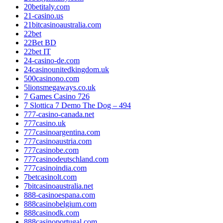
20betitaly.com
21-casino.us
21bitcasinoaustralia.com
22bet
22Bet BD
22bet IT
24-casino-de.com
24casinounitedkingdom.uk
500casinono.com
5lionsmegaways.co.uk
7 Games Casino 726
7 Slottica 7 Demo The Dog – 494
777-casino-canada.net
777casino.uk
777casinoargentina.com
777casinoaustria.com
777casinobe.com
777casinodeutschland.com
777casinoindia.com
7betcasinolt.com
7bitcasinoaustralia.net
888-casinoespana.com
888casinobelgium.com
888casinodk.com
888casinoportugal.com